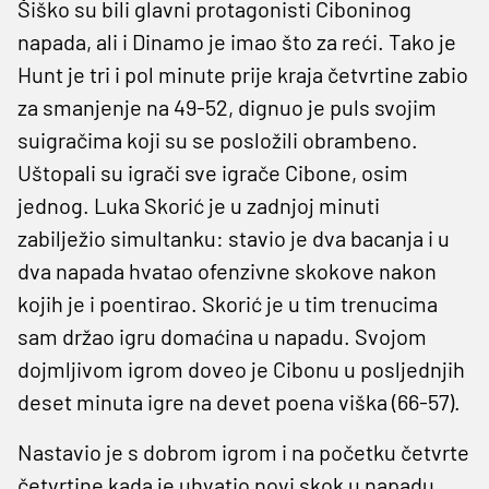
Šiško su bili glavni protagonisti Ciboninog
napada, ali i Dinamo je imao što za reći. Tako je
Hunt je tri i pol minute prije kraja četvrtine zabio
za smanjenje na 49-52, dignuo je puls svojim
suigračima koji su se posložili obrambeno.
Uštopali su igrači sve igrače Cibone, osim
jednog. Luka Skorić je u zadnjoj minuti
zabilježio simultanku: stavio je dva bacanja i u
dva napada hvatao ofenzivne skokove nakon
kojih je i poentirao. Skorić je u tim trenucima
sam držao igru domaćina u napadu. Svojom
dojmljivom igrom doveo je Cibonu u posljednjih
deset minuta igre na devet poena viška (66-57).
Nastavio je s dobrom igrom i na početku četvrte
četvrtine kada je uhvatio novi skok u napadu,