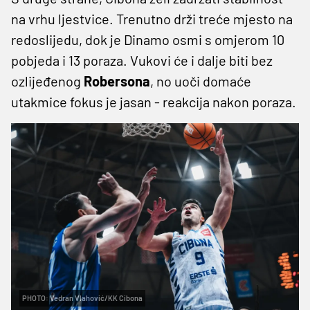
na vrhu ljestvice. Trenutno drži treće mjesto na
redoslijedu, dok je Dinamo osmi s omjerom 10
pobjeda i 13 poraza. Vukovi će i dalje biti bez
ozlijeđenog
Robersona
, no uoči domaće
utakmice fokus je jasan - reakcija nakon poraza.
PHOTO: Vedran Vlahović/KK Cibona