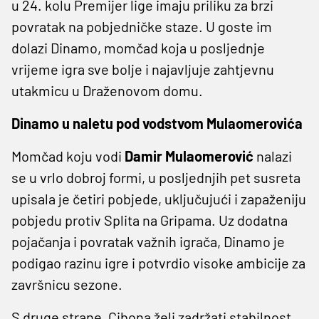
u 24. kolu Premijer lige imaju priliku za brzi
povratak na pobjedničke staze. U goste im
dolazi Dinamo, momčad koja u posljednje
vrijeme igra sve bolje i najavljuje zahtjevnu
utakmicu u Draženovom domu.
Dinamo u naletu pod vodstvom Mulaomerovića
Momčad koju vodi
Damir Mulaomerović
nalazi
se u vrlo dobroj formi, u posljednjih pet susreta
upisala je četiri pobjede, uključujući i zapaženiju
pobjedu protiv Splita na Gripama. Uz dodatna
pojačanja i povratak važnih igrača, Dinamo je
podigao razinu igre i potvrdio visoke ambicije za
završnicu sezone.
S druge strane, Cibona želi zadržati stabilnost