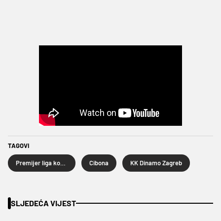
TAGOVI
Premijer liga košarkaša
Cibona
KK Dinamo Zagreb
SLJEDEĆA VIJEST