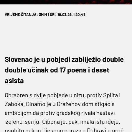
VRIJEME ČITANJA: 3MIN | SRI. 18.03.26. | 20:48
Slovenac je u pobjedi zabilježio double
double učinak od 17 poena i deset
asista
Ohrabren s dvije pobjede u nizu, protiv Splita i
Zaboka, Dinamo je u Draženov dom stigao s
ambicijom da protiv gradskog rivala nastavi
'zelenu' seriju. Cibona je, pak, imala istu ideju,
osobito nakon tijesnog poraza u Dubravi u proć