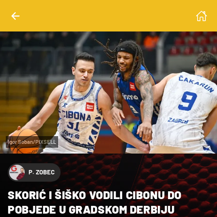
Igor Soban/PIXSELL
P. ZOBEC
SKORIĆ I ŠIŠKO VODILI CIBONU DO
POBJEDE U GRADSKOM DERBIJU