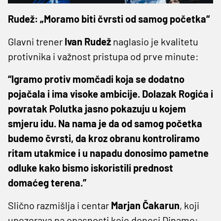
Rudež: „Moramo biti čvrsti od samog početka“
Glavni trener
Ivan Rudež
naglasio je kvalitetu
protivnika i važnost pristupa od prve minute:
“Igramo protiv momčadi koja se dodatno
pojačala i ima visoke ambicije. Dolazak Rogića i
povratak Polutka jasno pokazuju u kojem
smjeru idu. Na nama je da od samog početka
budemo čvrsti, da kroz obranu kontroliramo
ritam utakmice i u napadu donosimo pametne
odluke kako bismo iskoristili prednost
domaćeg terena.”
Slično razmišlja i centar
Marjan Čakarun
, koji
upozorava na opasnosti koje donosi Dinamo: