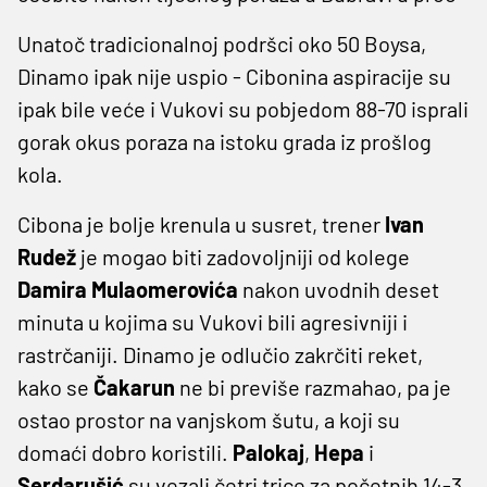
Unatoč tradicionalnoj podršci oko 50 Boysa,
Dinamo ipak nije uspio - Cibonina aspiracije su
ipak bile veće i Vukovi su pobjedom 88-70 isprali
gorak okus poraza na istoku grada iz prošlog
kola.
Cibona je bolje krenula u susret, trener
Ivan
Rudež
je mogao biti zadovoljniji od kolege
Damira
Mulaomerovića
nakon uvodnih deset
minuta u kojima su Vukovi bili agresivniji i
rastrčaniji. Dinamo je odlučio zakrčiti reket,
kako se
Čakarun
ne bi previše razmahao, pa je
ostao prostor na vanjskom šutu, a koji su
domaći dobro koristili.
Palokaj
,
Hepa
i
Serdarušić
su vezali četri trice za početnih 14-3