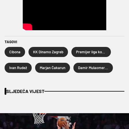
TAGOVI
Cibona
KK Dinamo Zagreb
Premijer liga košarkaša
Ivan Rudež
Marjan Čakarun
Damir Mulaomerović
SLJEDEĆA VIJEST