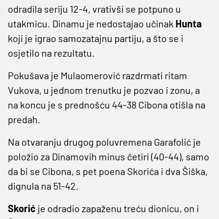
odradila seriju 12-4, vrativši se potpuno u
utakmicu. Dinamu je nedostajao učinak
Hunta
koji je igrao samozatajnu partiju, a što se i
osjetilo na rezultatu.
Pokušava je Mulaomerović razdrmati ritam
Vukova, u jednom trenutku je pozvao i zonu, a
na koncu je s prednošću 44-38 Cibona otišla na
predah.
Na otvaranju drugog poluvremena Garafolić je
položio za Dinamovih minus četiri (40-44), samo
da bi se Cibona, s pet poena Skorića i dva Šiška,
dignula na 51-42.
Skorić
je odradio zapaženu treću dionicu, on i