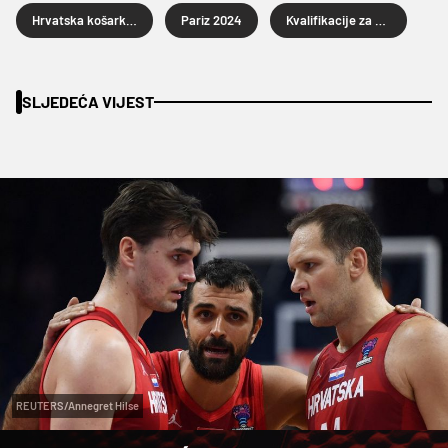
Hrvatska košarkaška reprezentacija
Pariz 2024
Kvalifikacije za Olimpijske igre
SLJEDEĆA VIJEST
REUTERS/Annegret Hilse