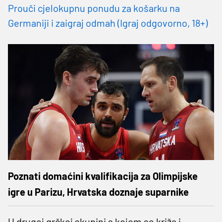
Prouči cjelokupnu ponudu za košarku na
Germaniji i zaigraj odmah (Igraj odgovorno, 18+)
Poznati domaćini kvalifikacija za Olimpijske
igre u Parizu, Hrvatska doznaje suparnike
U drugoj grčkoj skupini s kojom se križa i