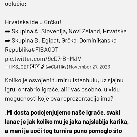
odlučio:
Hrvatska ide u Grčku!
➡️ Skupina A: Slovenija, Novi Zeland, Hrvatska
➡️ Skupina B: Egipat, Grčka, Dominikanska
Republika
#FIBAOQT
pic.twitter.com/9cD7rBnMJV
— HKS_CBF 🇭🇷🏀 (@CbfHks)
November 27, 2023
Koliko je osvojeni turnir u Istanbulu, uz sjajnu
igru, ohrabrio igrače, ali i vas osobno, u vidu
mogućnosti koje ova reprezentacija ima?
„
Mi dosta podcjenjujemo naše igrače, svaki
lanac je jak koliko mu je jaka najslabija karika,
a meni je uoči tog turnira puno pomoglo što