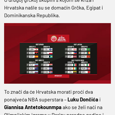
Hrvatska našle su se domaćin Grčka, Egipat i
Dominikanska Republika.
To znači da će Hrvatska morati proći dva
ponajveća NBA superstara –
Luku Dončića
i
Giannisa
Antetokounmpa
ako se želi naći na
Olimpijskim igrama u Parizu naredne godine i