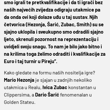
smo igrali te pretkvalifikacije i da ti igrači bez
naših najvećih zvijedza odigraju utakmice pa
da onda ovi koji dolaze uđu u taj sustav. Njih
četvorica (Hezonja, Šarić, Zubac, Smith) su se
sjajno uklopila i sveukupno smo odradili sjajno
ljeto, skrenuli pozornost na reprezentaciju i
uvidjeli svoju snagu. To nam je bilo jako bitno i
na krilima toga želimo odraditi i kvalifikacije za
Euro i taj turnir u Pireju”.
Kako gledate na formu naših nositelja igre?
Mario
Hezonja
je sjajan u zadnjih nekoliko
utakmica u Realu,
Ivica
Zubac
konstantan u
Clippersima, a
Dario
Šarić
fenomenalan u
Golden Stateu.