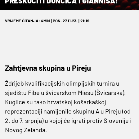
PRESKOČITI DONČIĆA I GIANNISA!
VRIJEME ČITANJA: 4MIN | PON. 27.11.23. | 21:19
Zahtjevna skupina u Pireju
Ždrijeb kvalifikacijskih olimpijskih turnira u
sjedištu Fibe u švicarskom Miesu (Švicarska).
Kuglice su tako hrvatskoj košarkaškoj
reprezentaciji namijenile skupinu A u Pireju (od
2. do 7. srpnja) u kojoj će igrati protiv Slovenije i
Novog Zelanda.