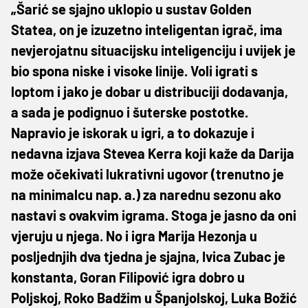
„Šarić se sjajno uklopio u sustav Golden
Statea, on je izuzetno inteligentan igrač, ima
nevjerojatnu situacijsku inteligenciju i uvijek je
bio spona niske i visoke linije. Voli igrati s
loptom i jako je dobar u distribuciji dodavanja,
a sada je podignuo i šuterske postotke.
Napravio je iskorak u igri, a to dokazuje i
nedavna izjava Stevea Kerra koji kaže da Darija
može očekivati lukrativni ugovor (trenutno je
na minimalcu nap. a.) za narednu sezonu ako
nastavi s ovakvim igrama. Stoga je jasno da oni
vjeruju u njega. No i igra Marija Hezonja u
posljednjih dva tjedna je sjajna, Ivica Zubac je
konstanta, Goran Filipović igra dobro u
Poljskoj, Roko Badžim u Španjolskoj, Luka Božić