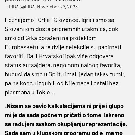
— FIBA (@FIBA)
November 27, 2023
Poznajemo i Grke i Slovence. Igrali smo sa
Slovenijom dosta pripremnih utakmica, dok
smo od Grka poraženi na proteklom
Eurobasketu, a te dvije selekcije su papirnati
favoriti. Da li Hrvatskoj ipak više odgovara
status autsajdera, nego nominalnog favorita,
budući da smo u Splitu imali jedan takav turnir,
pa na koncu izgubili od Nijemaca i ostali bez
plasmana u Tokio...
„
Nisam se bavio kalkulacijama ni prije i glupo
mi je da sada počnem pričati o tome. Iskreno
se radujem svakom okupljanju reprezentacije.
Sada sam u klupskom programu gdje imamo