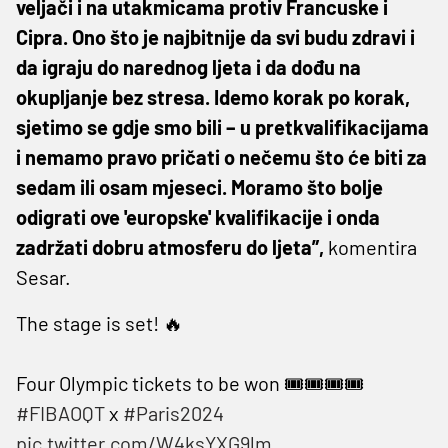
veljači i na utakmicama protiv Francuske i
Cipra. Ono što je najbitnije da svi budu zdravi i
da igraju do narednog ljeta i da dođu na
okupljanje bez stresa. Idemo korak po korak,
sjetimo se gdje smo bili – u pretkvalifikacijama
i nemamo pravo pričati o nečemu što će biti za
sedam ili osam mjeseci. Moramo što bolje
odigrati ove 'europske' kvalifikacije i onda
zadržati dobru atmosferu do ljeta”,
komentira
Sesar.
The stage is set! 🔥
Four Olympic tickets to be won 🎟️🎟️🎟️🎟️
#FIBAOQT
x
#Paris2024
pic.twitter.com/W4ksYXG9lm