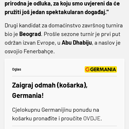
prirodna je odluka, za koju smo uvjereni da će
pružiti još jedan spektakularan događaj."
Drugi kandidat za domaćinstvo završnog turnira
bio je
Beograd
. Prošle sezone turnir je prvi put
održan izvan Evrope, u
Abu Dhabiju
, a naslov je
osvojio Fenerbahçe.
Oglas
Zaigraj odmah (košarka),
Germania!
Cjelokupnu Germanijinu ponudu na
košarku pronađite i proučite
OVDJE
.