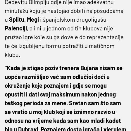
Cedevitu Olimpiju gdje nije imao adekvatnu
minutažu koju je nastojao dobiti na posudbama
u
Splitu, Megi
i španjolskom drugoligašu
Palenciji
, ali ni u jednom od tih klubova nije
pružao igre koje su ga dovele do reprezentacije
te će izgubljenu formu potražiti u matičnom
klubu.
"Kada je stigao poziv trenera Bujana nisam se
uopće razmišljao već sam odlučioi doći u
okruženje koje poznajem i gdje se mogu
opustiti i dati svoj maksimum nakon jednog
teškog perioda za mene. Sretan sam što sam
se vratio u moj klub koji se iznimno razvio u
odnosu na vrijeme kada sam kao mlađi kadet
bio u Dubravi. Poznajem dosta igrača i vjerujem