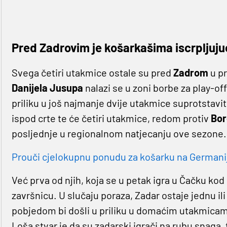
Pred Zadrovim je košarkašima iscrpljuj
Svega četiri utakmice ostale su pred
Zadrom
u p
Danijela Jusupa
nalazi se u zoni borbe za play-of
priliku u još najmanje dvije utakmice suprotstavi
ispod crte te će četiri utakmice, redom protiv
Bor
posljednje u regionalnom natjecanju ove sezone.
Prouči cjelokupnu ponudu za košarku na Germaniji 
Već prva od njih, koja se u petak igra u Čačku kod
završnicu. U slučaju poraza, Zadar ostaje jednu il
pobjedom bi došli u priliku u domaćim utakmicama 
Loša stvar je da su zadarski igrači na rubu snaga, t