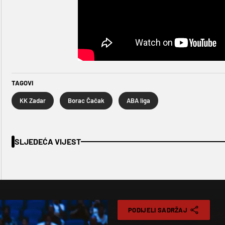
TAGOVI
KK Zadar
Borac Čačak
ABA liga
SLJEDEĆA VIJEST
PODIJELI SADRŽAJ