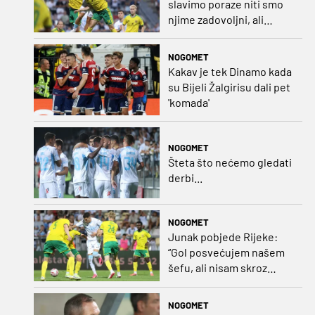
slavimo poraze niti smo
njime zadovoljni, ali
možemo biti ponosni jer
smo pokazali karakter”
NOGOMET
Kakav je tek Dinamo kada
su Bijeli Žalgirisu dali pet
'komada'
NOGOMET
Šteta što nećemo gledati
derbi...
NOGOMET
Junak pobjede Rijeke:
“Gol posvećujem našem
šefu, ali nisam skroz
zadovoljan, trebali smo
pobijediti s dva, tri gola
NOGOMET
razlike”