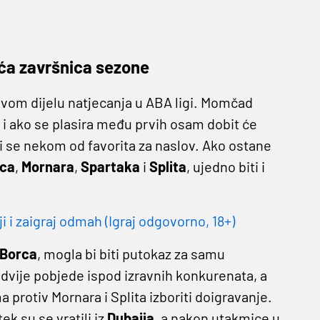
uća završnica sezone
rvom dijelu natjecanja u ABA ligi. Momčad
f i ako se plasira među prvih osam dobit će
ti se nekom od favorita za naslov. Ako ostane
ca
,
Mornara
,
Spartaka
i
Splita
, ujedno biti i
i zaigraj odmah (Igraj odgovorno, 18+)
Borca
, mogla bi biti putokaz za samu
i dvije pobjede ispod izravnih konkurenata, a
protiv Mornara i Splita izboriti doigravanje.
ek su se vratili iz
Dubaija
, a nakon utakmice u