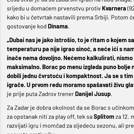
srijedu u domaćem prvenstvu protiv
Kvarnera
(9
kako bi u četvrtak nastavili prema Srbiji. Potom će
gostovanje kod
Dinama
.
„Dubai nas je jako istrošio, to je ritam o kojem s
temperaturu pa nije igrao sinoć, a neće ići s nama
inače nema dovoljno. Nećemo kalkulirati, nismo n
maksimalno. Borac po menu izgleda puno bolje n
dobili jednu čvrstoću i kompaktnost. Ja se s ti
igrače. U prvom redu moramo spašavati živu glavu
je prije puta Zadrov trener
Danijel Jusup
.
Za Zadar je dobra okolnost da se Borac s učinkom
za opstanak niti za play off, tek sa
Splitom
za 12. 
razvijati igru i momčad za sljedeću sezonu, ali p