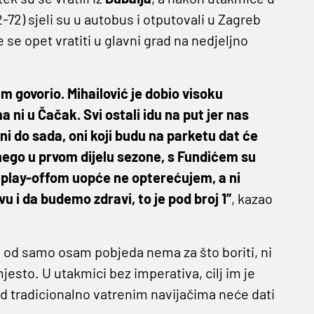
2-72) sjeli su u autobus i otputovali u Zagreb
 se opet vratiti u glavni grad na nedjeljno
am govorio. Mihailović je dobio visoku
 ni u Čačak. Svi ostali idu na put jer nas
i do sada, oni koji budu na parketu dat će
ego u prvom dijelu sezone, s Fundićem su
m play-offom uopće ne opterećujem, a ni
 i da budemo zdravi, to je pod broj 1”
, kazao
 od samo osam pobjeda nema za što boriti, ni
mjesto. U utakmici bez imperativa, cilj im je
red tradicionalno vatrenim navijačima neće dati