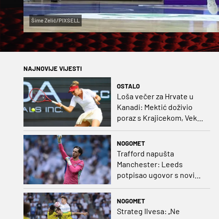
Šime Zelić/PIXSELL
NAJNOVIJE VIJESTI
OSTALO
Loša večer za Hrvate u
Kanadi: Mektić doživio
poraz s Krajicekom, Vekić
poražena u paru sa
Sakkari
NOGOMET
Trafford napušta
Manchester: Leeds
potpisao ugovor s novim
golmanom i oborio
nekoliko rekorda
NOGOMET
Strateg Ilvesa: „Ne