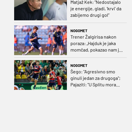
Matjaž Kek: “Nedostajalo
je energije, gladi, ‘krvi’ da
zabijemo drugi gol”
NOGOMET
Trener Žalgirisa nakon
poraza: „Hajduk je jaka
momčad, pokazao nam je
kako se igra nogomet”
NOGOMET
Šego: "Agresivno smo
ginuli jedan za drugoga";
Pajaziti: "U Splitu moramo
dovršiti posao"