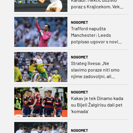
poraz s Krajicekom, Vekić
poražena u paru sa
Sakkari
NOGOMET
Trafford napušta
Manchester: Leeds
potpisao ugovor s novim
golmanom i oborio
nekoliko rekorda
NOGOMET
Strateg Ilvesa: „Ne
slavimo poraze niti smo
njime zadovoljni, ali
možemo biti ponosni jer
smo pokazali karakter”
NOGOMET
Kakav je tek Dinamo kada
su Bijeli Žalgirisu dali pet
'komada'
NOGOMET