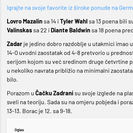
Igrajte na svoje favorite iz široke ponude na Germa
Lovro Mazalin
sa 14 i
Tyler Wahl
sa 13 poena bili s
Valinskas
sa 22 i
Diante Baldwin
sa 18 poena pred
Zadar
je jedino dobro razdoblje u utakmici imao u
14-0 uvodni zaostatak od 4-8 pretvorio u prednost
serijom kojom su već sredinom druge četvrtine pr
u nekoliko navrata približio na minimalni zaostata
bilo.
Porazom u
Čačku Zadrani
su svoje izglede na pl
sveli na teoriju. Sada su na omjeru pobjeda i por
13-13. Borac je 12. sa 9-18.
Oglas