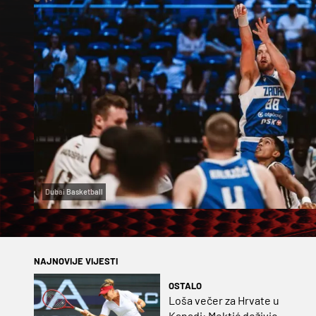
Dubai Basketball
NAJNOVIJE VIJESTI
OSTALO
Loša večer za Hrvate u
Kanadi: Mektić doživio