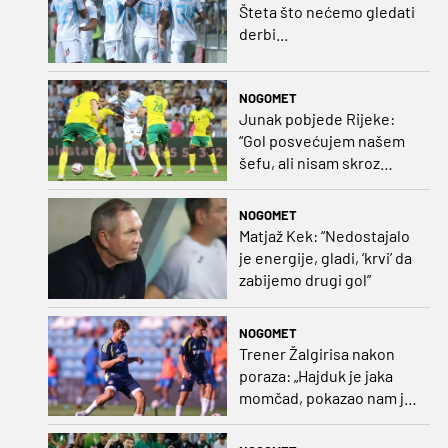
Šteta što nećemo gledati
derbi...
NOGOMET
Junak pobjede Rijeke:
“Gol posvećujem našem
šefu, ali nisam skroz
zadovoljan, trebali smo
pobijediti s dva, tri gola
NOGOMET
razlike”
Matjaž Kek: “Nedostajalo
je energije, gladi, ‘krvi’ da
zabijemo drugi gol”
NOGOMET
Trener Žalgirisa nakon
poraza: „Hajduk je jaka
momčad, pokazao nam je
kako se igra nogomet”