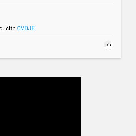
roučite
OVDJE
.