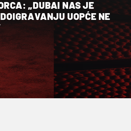
ORCA: „DUBAI NAS JE
O DOIGRAVANJU UOPĆE NE
”