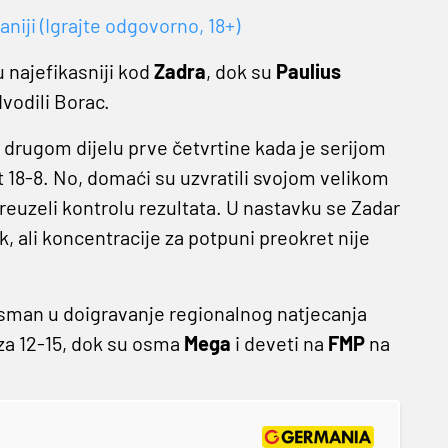
niji (Igrajte odgovorno, 18+)
u najefikasniji kod
Zadra
, dok su
Paulius
vodili Borac.
 drugom dijelu prve četvrtine kada je serijom
 18-8. No, domaći su uzvratili svojom velikom
euzeli kontrolu rezultata. U nastavku se Zadar
k, ali koncentracije za potpuni preokret nije
asman u doigravanje regionalnog natjecanja
aza 12-15, dok su osma
Mega
i deveti na
FMP
na