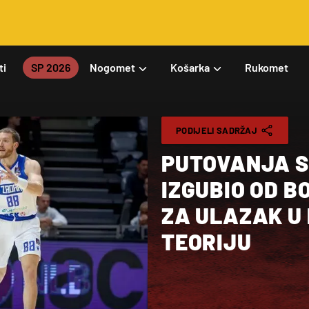
ti
SP 2026
Nogomet
Košarka
Rukomet
PODIJELI SADRŽAJ
PUTOVANJA S
IZGUBIO OD B
ZA ULAZAK U
TEORIJU