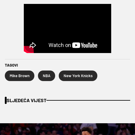
TAGOVI
Mike Brown
NBA
New York Knicks
SLJEDEĆA VIJEST