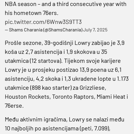
NBA season – and a third consecutive year with
his hometown 76ers.
pic.twitter.com/6Wnw3S9TT3
— Shams Charania (@ShamsCharania)
July 7, 2025
Prošle sezone, 39-godišnji Lowry zabijao je 3,9
koša uz 2,7 asistencija i 1,9 skokova u 35
utakmica (12 startova). Tijekom svoje karijere
Lowry je u prosjeku postizao 13,9 poena uz 6,1
asistenciju, 4,2 skoka i 1,3 ukradene lopte u 1.173
utakmice (898 kao starter) za Grizzliese,
Houston Rockets, Toronto Raptors, Miami Heat i
76erse.
Među aktivnim igračima, Lowry se nalazi među
10 najboljih po asistencijama (peti, 7.099),