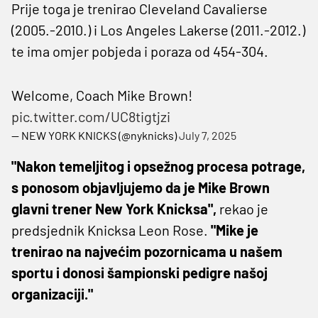
Prije toga je trenirao Cleveland Cavalierse
(2005.-2010.) i Los Angeles Lakerse (2011.-2012.)
te ima omjer pobjeda i poraza od 454-304.
Welcome, Coach Mike Brown!
pic.twitter.com/UC8tigtjzi
— NEW YORK KNICKS (@nyknicks)
July 7, 2025
"Nakon temeljitog i opsežnog procesa potrage,
s ponosom objavljujemo da je Mike Brown
glavni trener New York Knicksa",
rekao je
predsjednik Knicksa Leon Rose.
"Mike je
trenirao na najvećim pozornicama u našem
sportu i donosi šampionski pedigre našoj
organizaciji."