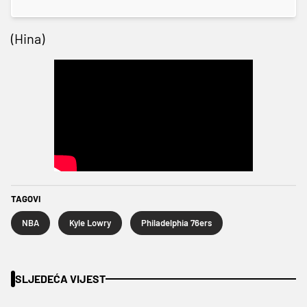
(Hina)
TAGOVI
NBA
Kyle Lowry
Philadelphia 76ers
SLJEDEĆA VIJEST