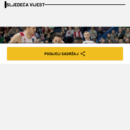
SLJEDEĆA VIJEST
PODIJELI SADRŽAJ
BIVŠI HRVATSKI REPREZENTATIVAC
DOBIO SLOBODNE PAPIRE U ITALIJI