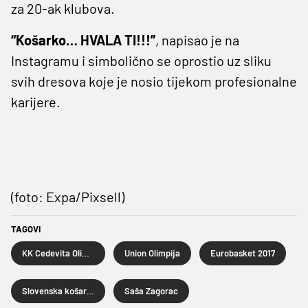
za 20-ak klubova.
“Košarko… HVALA TI!!!”
, napisao je na
Instagramu i simbolično se oprostio uz sliku
svih dresova koje je nosio tijekom profesionalne
karijere.
(foto: Expa/Pixsell)
TAGOVI
KK Cedevita Olimpija Ljubljana
Union Olimpija
Eurobasket 2017
Slovenska košarkaška reprezentacija
Saša Zagorac