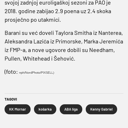
svojoj zadnjoj euroligaškoj sezoni za PAO je
2018. godine zabijao 2.9 poena uz 2.4 skoka
prosječno po utakmici.
Barani su već doveli Taylora Smitha iz Nanterea,
Aleksandra Lazića iz Primorske, Marka Jeremića
iz FMP-a, a nove ugovore dobili su Needham,
Pullen, Whitehead i Šehović.
(foto:
nph/NordPhoto/PIXSELL)
TAGOVI
KK Mornar
košarka
ABA liga
Kenny Gabriel