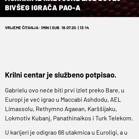
BIVŠEG IGRAČA PAO-A
VRIJEME ČITANJA: 1MIN | SUB. 18.07.20. | 13:14
Krilni centar je službeno potpisao.
Gabrielu ovo neće biti prvi izlet preko Bare, u
Europi je već igrao u Maccabi Ashdodu, AEL
Limassolu, Rethymno Agaean, Karššijaku,
Lokmotiv Kubanj, Panathinaikos i Turk Telekom.
U karijeri je odigrao 66 utakmica u Euroligi, a u