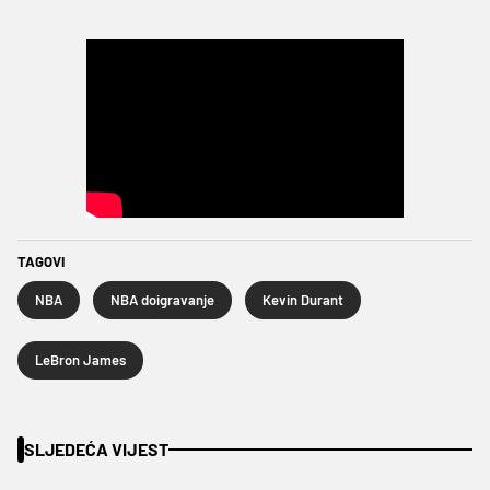
TAGOVI
NBA
NBA doigravanje
Kevin Durant
LeBron James
SLJEDEĆA VIJEST