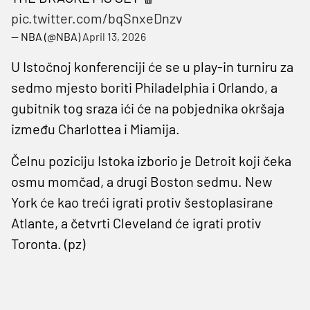
pic.twitter.com/bqSnxeDnzv
— NBA (@NBA)
April 13, 2026
U Istočnoj konferenciji će se u play-in turniru za
sedmo mjesto boriti Philadelphia i Orlando, a
gubitnik tog sraza ići će na pobjednika okršaja
između Charlottea i Miamija.
Čelnu poziciju Istoka izborio je Detroit koji čeka
osmu momčad, a drugi Boston sedmu. New
York će kao treći igrati protiv šestoplasirane
Atlante, a četvrti Cleveland će igrati protiv
Toronta. (pz)