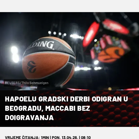
REUTERS/Thilo Schmuelgen
HAPOELU GRADSKI DERBI ODIGRAN U
BEOGRADU, MACCABI BEZ
DOIGRAVANJA
VRIJEME ČITANJA: 1MIN | PON. 13.04.26. | 08:10