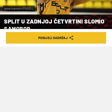
Ivana Ivanovic/PIXSELL
SPLIT U ZADNJOJ ČETVRTINI SLOMIO
SAMOBOR
PODIJELI SADRŽAJ
VRIJEME ČITANJA: 1MIN | PON. 13.04.26. | 08:10
Na ulasku u posljednju četvrtinu
rezultat je bio izjednačen
U nedjelju, u dvoboju 28. kola prvenstva
Hrvatske, košarkaši Splita su na domaćem