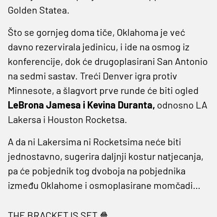
Golden Statea.
Što se gornjeg doma tiče, Oklahoma je već
davno rezervirala jedinicu, i ide na osmog iz
konferencije, dok će drugoplasirani San Antonio
na sedmi sastav. Treći Denver igra protiv
Minnesote, a šlagvort prve runde će biti ogled
LeBrona Jamesa i Kevina Duranta,
odnosno LA
Lakersa i Houston Rocketsa.
A da ni Lakersima ni Rocketsima neće biti
jednostavno, sugerira daljnji kostur natjecanja,
pa će pobjednik tog dvoboja na pobjednika
između Oklahome i osmoplasirane momčadi…
THE BRACKET IS SET 🍿