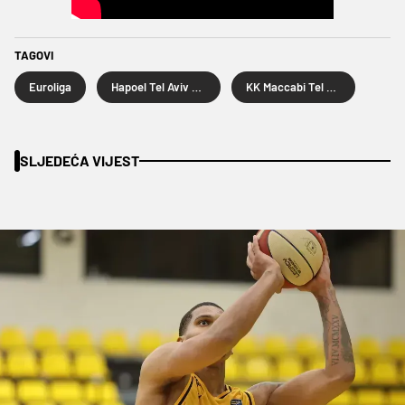
TAGOVI
Euroliga
Hapoel Tel Aviv košarka
KK Maccabi Tel Aviv
SLJEDEĆA VIJEST