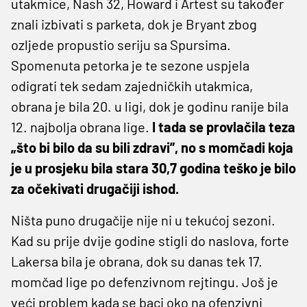
utakmice, Nash 32, Howard i Artest su također
znali izbivati s parketa, dok je Bryant zbog
ozljede propustio seriju sa Spursima.
Spomenuta petorka je te sezone uspjela
odigrati tek sedam zajedničkih utakmica,
obrana je bila 20. u ligi, dok je godinu ranije bila
12. najbolja obrana lige.
I tada se provlačila teza
„što bi bilo da su bili zdravi”, no s momčadi koja
je u prosjeku bila stara 30,7 godina teško je bilo
za očekivati drugačiji ishod.
Ništa puno drugačije nije ni u tekućoj sezoni.
Kad su prije dvije godine stigli do naslova, forte
Lakersa bila je obrana, dok su danas tek 17.
momčad lige po defenzivnom rejtingu. Još je
veći problem kada se baci oko na ofenzivni