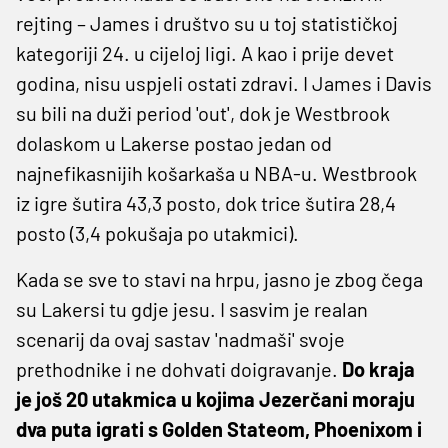
rejting – James i društvo su u toj statističkoj
kategoriji 24. u cijeloj ligi. A kao i prije devet
godina, nisu uspjeli ostati zdravi. I James i Davis
su bili na duži period 'out', dok je Westbrook
dolaskom u Lakerse postao jedan od
najnefikasnijih košarkaša u NBA-u. Westbrook
iz igre šutira 43,3 posto, dok trice šutira 28,4
posto (3,4 pokušaja po utakmici).
Kada se sve to stavi na hrpu, jasno je zbog čega
su Lakersi tu gdje jesu. I sasvim je realan
scenarij da ovaj sastav 'nadmaši' svoje
prethodnike i ne dohvati doigravanje.
Do kraja
je još 20 utakmica u kojima Jezerčani moraju
dva puta igrati s Golden Stateom, Phoenixom i