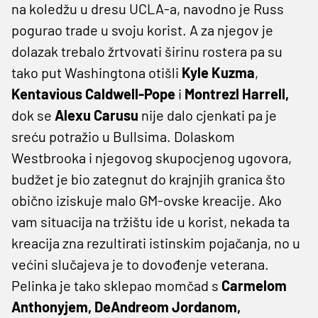
na koledžu u dresu UCLA-a, navodno je Russ
pogurao trade u svoju korist. A za njegov je
dolazak trebalo žrtvovati širinu rostera pa su
tako put Washingtona otišli
Kyle Kuzma
,
Kentavious Caldwell-Pope
i
Montrezl Harrell,
dok se
Alexu Carusu
nije dalo cjenkati pa je
sreću potražio u Bullsima. Dolaskom
Westbrooka i njegovog skupocjenog ugovora,
budžet je bio zategnut do krajnjih granica što
obično iziskuje malo GM-ovske kreacije. Ako
vam situacija na tržištu ide u korist, nekada ta
kreacija zna rezultirati istinskim pojačanja, no u
većini slučajeva je to dovođenje veterana.
Pelinka je tako sklepao momčad s
Carmelom
Anthonyjem, DeAndreom Jordanom,