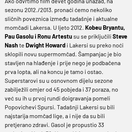
Ako odvrtimo film devet godina unazad, na
sezonu 2012./2013. pronaći ćemo nekoliko
sličnih poveznica između tadašnje i aktualne
momčadi Lakersa. U ljeto 2012.
Kobeu Bryantu,
Pau Gasolu i Ronu Artestu
su se priključili
Steve
Nash
te
Dwight Howard
i Lakersi su preko noći
sklopili novu supermomčad. Šampanjac je bio
stavljen na hlađenje i prije nego je podbačena
prva lopta, ali na koncu je tamo i ostao.
Superstarovi su u osnovnom dijelu sezone
zabilježili omjer od 45 pobjeda i 37 poraza, no
već su ih u prvoj rundi doigravanja pomeli
Popovichevi Spursi. Tadašnji Lakersi su bili
najstarija momčad lige, a i nije da su bili
pretjerano zdravi. Gasol je propustio 33