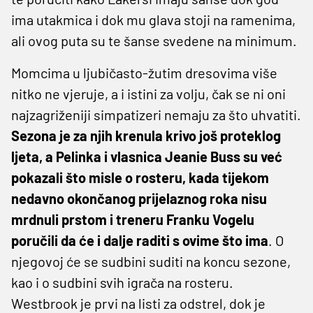
ima utakmica i dok mu glava stoji na ramenima,
ali ovog puta su te šanse svedene na minimum.
Momcima u ljubičasto-žutim dresovima više
nitko ne vjeruje, a i istini za volju, čak se ni oni
najzagriženiji simpatizeri nemaju za što uhvatiti.
Sezona je za njih krenula krivo još proteklog
ljeta, a Pelinka i vlasnica Jeanie Buss su već
pokazali što misle o rosteru, kada tijekom
nedavno okončanog prijelaznog roka nisu
mrdnuli prstom i treneru Franku Vogelu
poručili da će i dalje raditi s ovime što ima
. O
njegovoj će se sudbini suditi na koncu sezone,
kao i o sudbini svih igrača na rosteru.
Westbrook je prvi na listi za odstrel, dok je