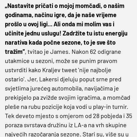
„Nastavite pričati o mojoj momčadi, o našim
godinama, načinu igre, da je naše vrijeme
prošlo u ovoj ligi... Ali onda mi molim vas i
učinite jednu uslugu! Zadržite tu istu energiju
narativa kada počne sezone, to je sve što
tražim”
, tvitao je James. Nakon 62 odigrane
utakmice u sezoni, može se punim pravom
ustvrditi kako Kraljev tweet 'nije najbolje
ostario'. Jer, Lakersi djeluju poput srne pred
svjetlima jurećeg automobila, navijačima je
prekipjelo pa zvižde svojim igračima, a momčad
pleše na rubu pozicije koja vodi u play-in turnir.
Tek deveto mjesto s omjerom od 28 pobjeda i 35
poraza svrstava družinu iz LA-a na vrh skupine
najvećih razočaranja sezone. Stari su, više su u