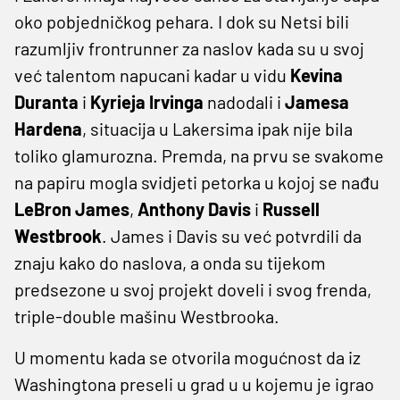
oko pobjedničkog pehara. I dok su Netsi bili
razumljiv frontrunner za naslov kada su u svoj
već talentom napucani kadar u vidu
Kevina
Duranta
i
Kyrieja Irvinga
nadodali i
Jamesa
Hardena
, situacija u Lakersima ipak nije bila
toliko glamurozna. Premda, na prvu se svakome
na papiru mogla svidjeti petorka u kojoj se nađu
LeBron James
,
Anthony Davis
i
Russell
Westbrook
. James i Davis su već potvrdili da
znaju kako do naslova, a onda su tijekom
predsezone u svoj projekt doveli i svog frenda,
triple-double mašinu Westbrooka.
U momentu kada se otvorila mogućnost da iz
Washingtona preseli u grad u u kojemu je igrao