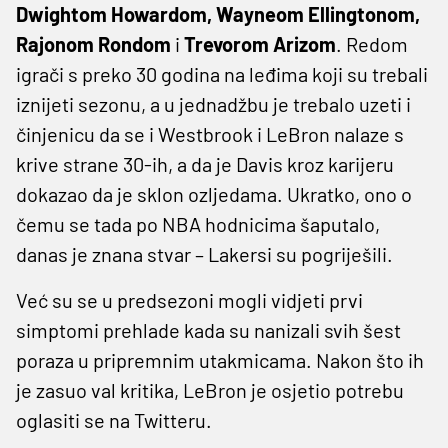
Dwightom Howardom, Wayneom Ellingtonom,
Rajonom Rondom
i
Trevorom Arizom
. Redom
igrači s preko 30 godina na leđima koji su trebali
iznijeti sezonu, a u jednadžbu je trebalo uzeti i
činjenicu da se i Westbrook i LeBron nalaze s
krive strane 30-ih, a da je Davis kroz karijeru
dokazao da je sklon ozljedama. Ukratko, ono o
čemu se tada po NBA hodnicima šaputalo,
danas je znana stvar – Lakersi su pogriješili.
Već su se u predsezoni mogli vidjeti prvi
simptomi prehlade kada su nanizali svih šest
poraza u pripremnim utakmicama. Nakon što ih
je zasuo val kritika, LeBron je osjetio potrebu
oglasiti se na Twitteru.