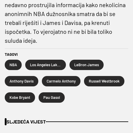
nedavno prostrujila informacija kako nekolicina
anonimnih NBA dužnosnika smatra da bi se
trebali riješiti i James i Davisa, pa krenuti
ispočetka. To vjerojatno ni ne bi bila toliko
suluda ideja.
TAGOVI
NBA
Los Angeles Lakers
LeBron James
Anthony Davis
Carmelo Anthony
Russell Westbrook
Kobe Bryant
Pau Gasol
SLJEDEĆA VIJEST