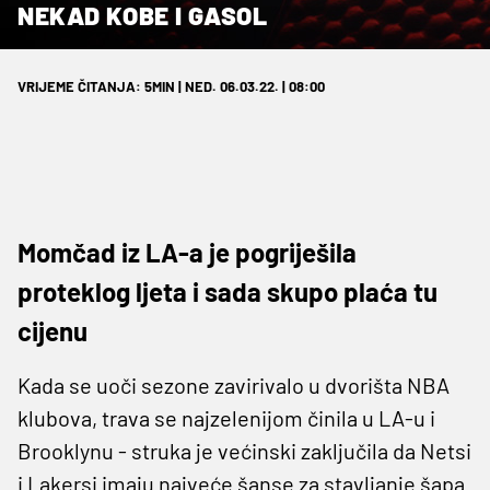
NEKAD KOBE I GASOL
VRIJEME ČITANJA: 5MIN | NED. 06.03.22. | 08:00
Momčad iz LA-a je pogriješila
proteklog ljeta i sada skupo plaća tu
cijenu
Kada se uoči sezone zavirivalo u dvorišta NBA
klubova, trava se najzelenijom činila u LA-u i
Brooklynu - struka je većinski zaključila da Netsi
i Lakersi imaju najveće šanse za stavljanje šapa