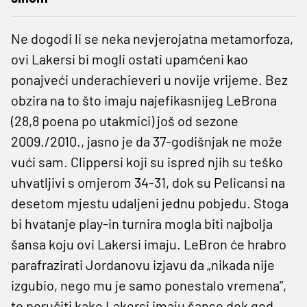
Ne dogodi li se neka nevjerojatna metamorfoza,
ovi Lakersi bi mogli ostati upamćeni kao
ponajveći underachieveri u novije vrijeme. Bez
obzira na to što imaju najefikasnijeg LeBrona
(28,8 poena po utakmici) još od sezone
2009./2010., jasno je da 37-godišnjak ne može
vući sam. Clippersi koji su ispred njih su teško
uhvatljivi s omjerom 34-31, dok su Pelicansi na
desetom mjestu udaljeni jednu pobjedu. Stoga
bi hvatanje play-in turnira mogla biti najbolja
šansa koju ovi Lakersi imaju. LeBron će hrabro
parafrazirati Jordanovu izjavu da „nikada nije
izgubio, nego mu je samo ponestalo vremena”,
te poručiti kako Lakersi imaju šanse dok god