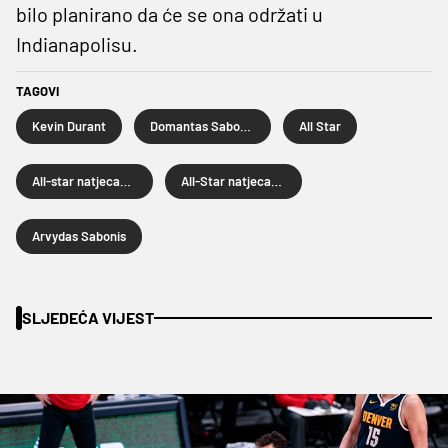
bilo planirano da će se ona održati u
Indianapolisu.
TAGOVI
Kevin Durant
Domantas Sabonis
All Star
All-star natjecanje u tricama
All-Star natjecanje u zakucavanju
Arvydas Sabonis
SLJEDEĆA VIJEST