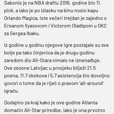
Sabonis je na NBA draftu 2016. godine bio 11.
pick, a iako je po izlasku na binu nosio kapu
Orlando Magica, iste večeri trejdan je zajedno s
Ersanom Ilyasovom i Victorom Oladipom u OKC
za Sergea Ibaku.
Iz godine u godinu njegove igre postajale su sve
bolje pa tako činjenica da je drugu godinu
zaredom dio All-Stara nimalo ne iznenađuje.
Ove sezone Latvijac u prosjeku bilježi 21.5
poena, 11.7 skokova i 5.7 asistencija što dovoljno
govori o tome da je riječ o pravom 'all-around'
igraču.
Dodajmo za kraj kako je ove godine Atlanta
domaćin All-Star priredbe, iako je ona prvotno