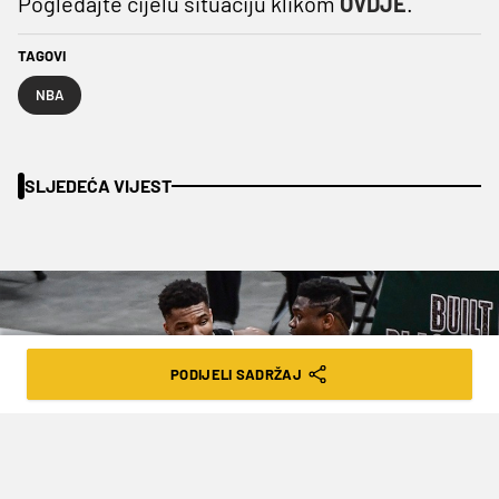
Pogledajte cijelu situaciju klikom
OVDJE
.
TAGOVI
NBA
SLJEDEĆA VIJEST
PODIJELI SADRŽAJ