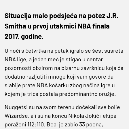
Situacija malo podsjeća na potez J.R.
Smitha u prvoj utakmici NBA finala
2017. godine.
U noći s četvrtka na petak igralo se šest susreta
NBA lige, a jedan meč je stigao u centar
pozornosti obzirom na bizarnu završnicu koja će
dodatno razljutiti mnoge koji vam govore da
slabije prate NBA košarku zbog načina igre u
kojem je trica postala predominantno oružje.
Nuggetsi su na svom terenu dočekali sve bolje
Wizardse, ali su na koncu Nikola Jokić i ekipa
poraženi 112:110. Beal je zabio 33 poena,