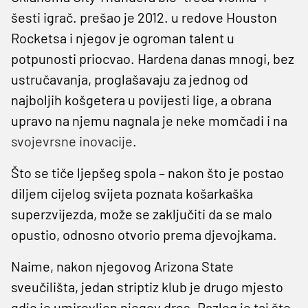
šesti igrač. prešao je 2012. u redove Houston
Rocketsa i njegov je ogroman talent u
potpunosti priocvao. Hardena danas mnogi, bez
ustručavanja, proglašavaju za jednog od
najboljih košgetera u povijesti lige, a obrana
upravo na njemu nagnala je neke momčadi i na
svojevrsne inovacije
.
Što se tiče ljepšeg spola – nakon što je postao
diljem cijelog svijeta poznata košarkaška
superzvijezda, može se zaključiti da se malo
opustio, odnosno otvorio prema djevojkama.
Naime, nakon njegovog Arizona State
sveučilišta, jedan striptiz klub je drugo mjesto
gdje je umirovljen njegov dres. Razlog je taj što