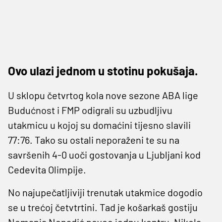
Ovo ulazi jednom u stotinu pokušaja.
U sklopu četvrtog kola nove sezone ABA lige
Budućnost i FMP odigrali su uzbudljivu
utakmicu u kojoj su domaćini tijesno slavili
77:76. Tako su ostali neporaženi te su na
savršenih 4-0 uoči gostovanja u Ljubljani kod
Cedevita Olimpije.
No najupečatljiviji trenutak utakmice dogodio
se u trećoj četvtrtini. Tad je košarkaš gostiju
Nemanja Nenadić poveo jednu kontru, Nikola