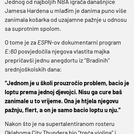
Jednog od najboljih NBA igrača današnjice
Jamesa Hardena u mlađim je danima puno više
zanimala košarka od uzajamne pažnje u odnosu
sa suprotnim spolom.
O tome je za
ESPN
-ov dokumentarni program
E:60
posvjedočila njegova vlastita majka
prepričavši jednu anegdortu iz ‘’Bradinih’’
srednjoškolskih dana:
“Jednom je u školi prouzročio problem, bacio je
loptu prema jednoj djevojci. Nisu ga cure baš
zanimale u to vrijeme. Ona je htjela njegovu
pažnju, flert, a on je samo bacio loptu u nju.”
Nakon što je na supertalentiranom rosteru
Oklahoma City Thundera bio ‘’treća violina’’ i