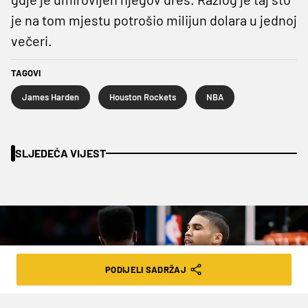
je na tom mjestu potrošio milijun dolara u jednoj
večeri.
TAGOVI
James Harden
Houston Rockets
NBA
SLJEDEĆA VIJEST
PODIJELI SADRŽAJ