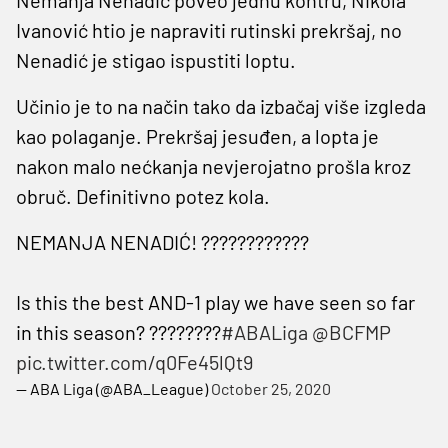
Ivanović htio je napraviti rutinski prekršaj, no
Nenadić je stigao ispustiti loptu.
Učinio je to na način tako da izbačaj više izgleda
kao polaganje. Prekršaj jesuđen, a lopta je
nakon malo nećkanja nevjerojatno prošla kroz
obruč. Definitivno potez kola.
NEMANJA NENADIĆ! ????????????
Is this the best AND-1 play we have seen so far
in this season? ????????
#ABALiga
@BCFMP
pic.twitter.com/q0Fe45lQt9
— ABA Liga (@ABA_League)
October 25, 2020