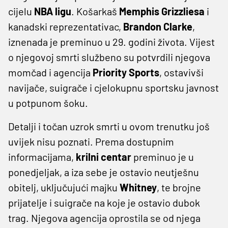
cijelu
NBA ligu
. Košarkaš
Memphis Grizzliesa
i
kanadski reprezentativac,
Brandon Clarke
,
iznenada je preminuo u 29. godini života. Vijest
o njegovoj smrti službeno su potvrdili njegova
momčad i agencija
Priority Sports
, ostavivši
navijače, suigrače i cjelokupnu sportsku javnost
u potpunom šoku.
Detalji i točan uzrok smrti u ovom trenutku još
uvijek nisu poznati. Prema dostupnim
informacijama,
krilni centar
preminuo je u
ponedjeljak, a iza sebe je ostavio neutješnu
obitelj, uključujući majku
Whitney
, te brojne
prijatelje i suigrače na koje je ostavio dubok
trag. Njegova agencija oprostila se od njega