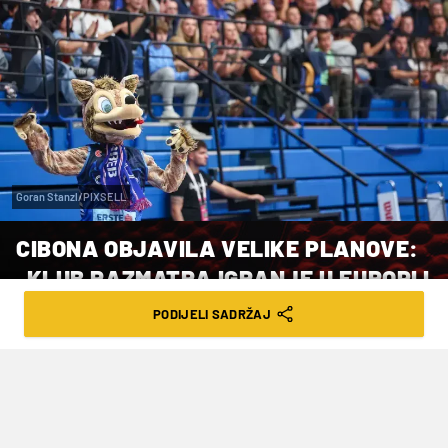
Goran Stanzl/PIXSELL
CIBONA OBJAVILA VELIKE PLANOVE:
„KLUB RAZMATRA IGRANJE U EUROPI I
ABA LIGI“
PODIJELI SADRŽAJ
VRIJEME ČITANJA: 2MIN | UTO. 12.05.26. | 20:30