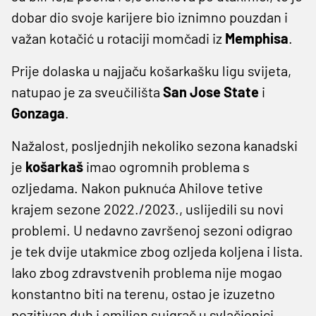
dobar dio svoje karijere bio iznimno pouzdan i
važan kotačić u rotaciji momčadi iz
Memphisa
.
Prije dolaska u najjaču košarkašku ligu svijeta,
natupao je za sveučilišta
San Jose State
i
Gonzaga
.
Nažalost, posljednjih nekoliko sezona kanadski
je
košarkaš
imao ogromnih problema s
ozljedama. Nakon puknuća Ahilove tetive
krajem sezone 2022./2023., uslijedili su novi
problemi. U nedavno završenoj sezoni odigrao
je tek dvije utakmice zbog ozljeda koljena i lista.
Iako zbog zdravstvenih problema nije mogao
konstantno biti na terenu, ostao je izuzetno
pozitivan duh i omiljen suigrač u svlačionici.