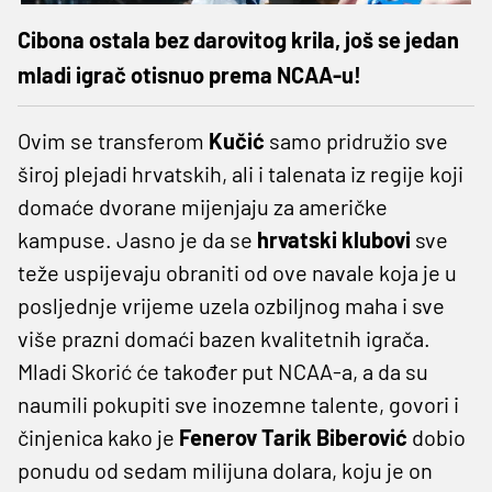
Cibona ostala bez darovitog krila, još se jedan
mladi igrač otisnuo prema NCAA-u!
Ovim se transferom
Kučić
samo pridružio sve
široj plejadi hrvatskih, ali i talenata iz regije koji
domaće dvorane mijenjaju za američke
kampuse. Jasno je da se
hrvatski klubovi
sve
teže uspijevaju obraniti od ove navale koja je u
posljednje vrijeme uzela ozbiljnog maha i sve
više prazni domaći bazen kvalitetnih igrača.
Mladi Skorić će također put NCAA-a, a da su
naumili pokupiti sve inozemne talente, govori i
činjenica kako je
Fenerov Tarik Biberović
dobio
ponudu od sedam milijuna dolara, koju je on