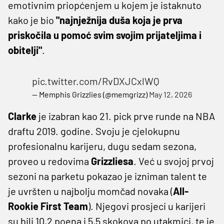
emotivnim priopćenjem u kojem je istaknuto
kako je bio
"najnježnija duša koja je prva
priskočila u pomoć svim svojim prijateljima i
obitelji"
.
pic.twitter.com/RvDXJCxlWQ
— Memphis Grizzlies (@memgrizz)
May 12, 2026
Clarke
je izabran kao 21. pick prve runde na NBA
draftu 2019. godine. Svoju je cjelokupnu
profesionalnu karijeru, dugu sedam sezona,
proveo u redovima
Grizzliesa
. Već u svojoj prvoj
sezoni na parketu pokazao je izniman talent te
je uvršten u najbolju momčad novaka (
All-
Rookie First Team
). Njegovi prosjeci u karijeri
su bili 10,2 poena i 5,5 skokova po utakmici, te je