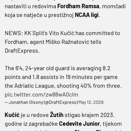
nastaviti u redovima
Fordham Ramsa
, momčadi
koja se natječe u prestižnoj
NCAA ligi
.
NEWS: KK Split's Vito Kučić has committed to
Fordham, agent Miško Ražnatović tells
DraftExpress.
The 6'4, 24-year old guard is averaging 8.2
points and 1.8 assists in 19 minutes per game
the Adriatic League, shooting 40% from three.
pic.twitter.com/zw88wA0cIm
— Jonathan Givony (@DraftExpress)
May 12, 2026
Kučić
je u redove
Žutih
stigao krajem 2023.
godine iz zagrebačke
Cedevite Junior
, tijekom