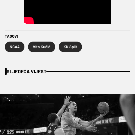
TAGOVI
NCAA
Vito Kučić
KK Split
SLJEDEĆA VIJEST