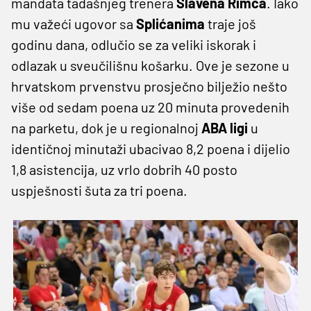
mandata tadašnjeg trenera
Slavena Rimca
. Iako
mu važeći ugovor sa
Splićanima
traje još
godinu dana, odlučio se za veliki iskorak i
odlazak u sveučilišnu košarku. Ove je sezone u
hrvatskom prvenstvu prosječno bilježio nešto
više od sedam poena uz 20 minuta provedenih
na parketu, dok je u regionalnoj
ABA ligi
u
identičnoj minutaži ubacivao 8,2 poena i dijelio
1,8 asistencija, uz vrlo dobrih 40 posto
uspješnosti šuta za tri poena.