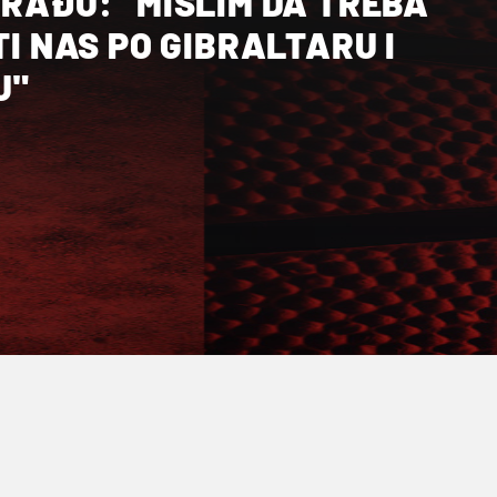
 RAĐU: "MISLIM DA TREBA
U"