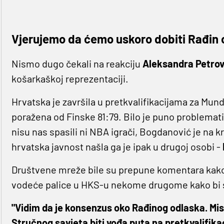
Vjerujemo da ćemo uskoro dobiti Rađin
Nismo dugo čekali na reakciju
Aleksandra Petrov
košarkaškoj reprezentaciji.
Hrvatska je završila u pretkvalifikacijama za Mund
poražena od Finske 81:79. Bilo je puno problemati
nisu nas spasili ni NBA igrači, Bogdanović je na kr
hrvatska javnost našla ga je ipak u drugoj osobi -
Društvene mreže bile su prepune komentara kako j
vodeće palice u HKS-u nekome drugome kako bi s
"Vidim da je konsenzus oko Rađinog odlaska. Misl
Stručnog savjeta biti vođa puta na pretkvalifika