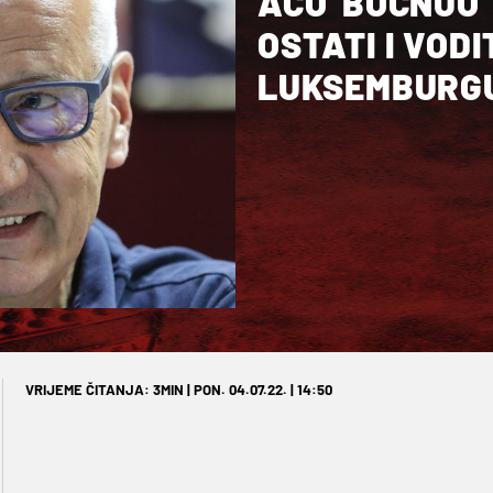
ACO 'BOCNUO'
OSTATI I VODITI NAS PO GIBRALTARU I
LUKSEMBURG
VRIJEME ČITANJA: 3MIN | PON. 04.07.22. | 14:50