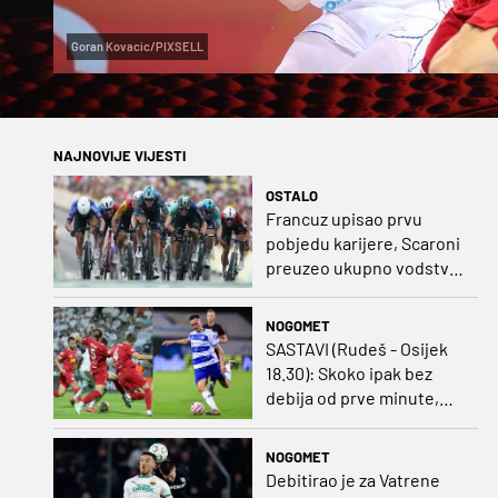
Goran Kovacic/PIXSELL
NAJNOVIJE VIJESTI
OSTALO
Francuz upisao prvu
pobjedu karijere, Scaroni
preuzeo ukupno vodstvo
u Poljskoj
NOGOMET
SASTAVI (Rudeš - Osijek
18.30): Skoko ipak bez
debija od prve minute,
gosti promijenili
napadača u odnosu na
NOGOMET
prvo kolo
Debitirao je za Vatrene