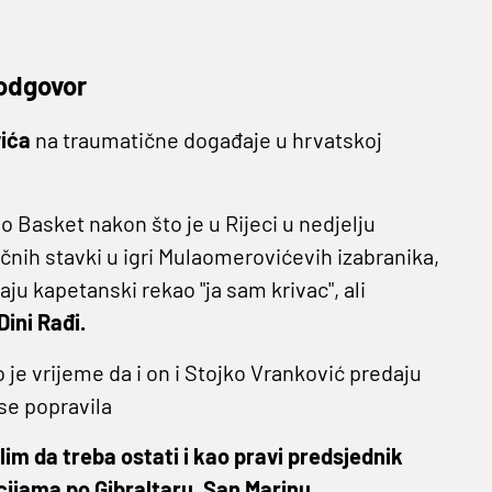
 odgovor
ića
na traumatične događaje u hrvatskoj
o Basket nakon što je u Rijeci u nedjelju
čnih stavki u igri Mulaomerovićevih izabranika,
aju kapetanski rekao "ja sam krivac", ali
Dini Rađi.
e vrijeme da i on i Stojko Vranković predaju
e popravila
im da treba ostati i kao pravi predsjednik
cijama po Gibraltaru, San Marinu,