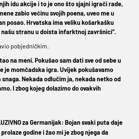
jih idu akcije i to je ono što sjajni igrači rade,
mene zabio većinu svojih poena, uveo me u
jan posao. Hrvatska ima veliku košarkašku
a našu stranu u doista infarktnoj završnici”.
stavio pobjedničkim.
ostao na meni. Pokušao sam dati sve od sebe u
rte je momčadska igra. Uvijek pokušavamo
a snaga. Nekada odlučim ja, nekada netko od
ramo. I zbog kojeg dolazimo do ovakvih
UZIVNO za Germanijak: Bojan svaki puta daje
 prolaze godine i žao mi je zbog njega da