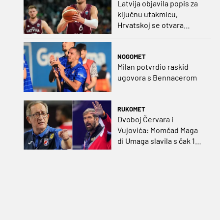
Latvija objavila popis za
ključnu utakmicu,
Hrvatskoj se otvara
velika prilika
NOGOMET
Milan potvrdio raskid
ugovora s Bennacerom
RUKOMET
Dvoboj Červara i
Vujovića: Momčad Maga
di Umaga slavila s čak 12
golova razlike