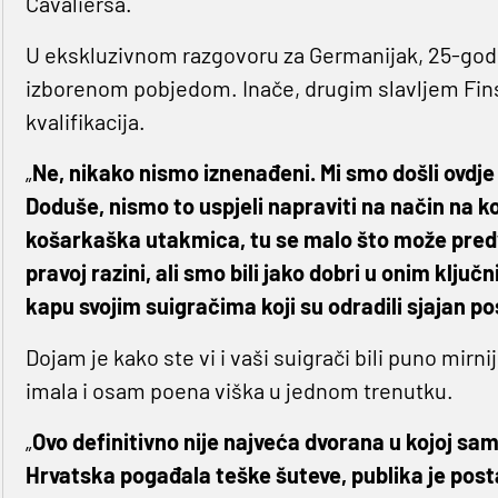
Cavaliersa.
U ekskluzivnom razgovoru za Germanijak, 25-godi
izborenom pobjedom. Inače, drugim slavljem Fins
kvalifikacija.
„
Ne, nikako nismo iznenađeni. Mi smo došli ovdje p
Doduše, nismo to uspjeli napraviti na način na koji
košarkaška utakmica, tu se malo što može predvi
pravoj razini, ali smo bili jako dobri u onim k
kapu svojim suigračima koji su odradili sjajan po
Dojam je kako ste vi i vaši suigrači bili puno mir
imala i osam poena viška u jednom trenutku.
„
Ovo definitivno nije najveća dvorana u kojoj sam i
Hrvatska pogađala teške šuteve, publika je postaja