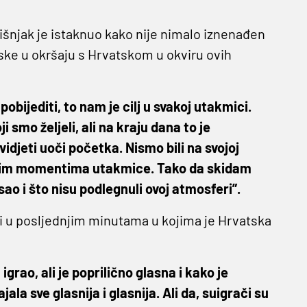
šnjak je istaknuo kako nije nimalo iznenađen
ke u okršaju s Hrvatskom u okviru ovih
obijediti, to nam je cilj u svakoj utakmici.
 smo željeli, ali na kraju dana to je
djeti uoči početka. Nismo bili na svojoj
ljučnim momentima utakmice. Tako da skidam
sao i što nisu podlegnuli ovoj atmosferi”.
niji u posljednjim minutama u kojima je Hrvatska
grao, ali je poprilično glasna i kako je
la sve glasnija i glasnija. Ali da, suigrači su