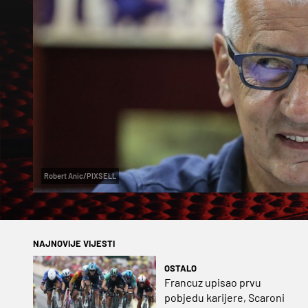
Robert Anic/PIXSELL
NAJNOVIJE VIJESTI
OSTALO
Francuz upisao prvu
pobjedu karijere, Scaroni