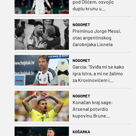
pod Olićem, osvojio
duplu krunu u
Rumunjskoj pa preselio
na Cipar
NOGOMET
Preminuo Jorge Messi,
otac argentinskog
čarobnjaka Lionela
NOGOMET
Garcia: "Sviđa mi se kako
igra Istra, a mi ne žalimo
za Krovinovićem i
Guillamonom. Selahi?
Nismo u kontaktu"
NOGOMET
Konačan kraj sage:
Arsenal potvrdio
kupovinu Brune
Guimaraesa
KOŠARKA