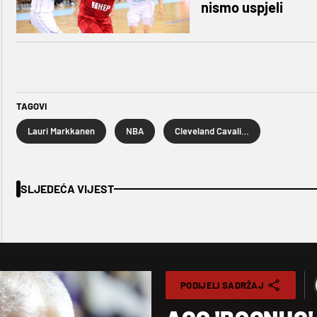
nismo uspjeli
TAGOVI
Lauri Markkanen
NBA
Cleveland Cavaliers
SLJEDEĆA VIJEST
PODIJELI SADRŽAJ