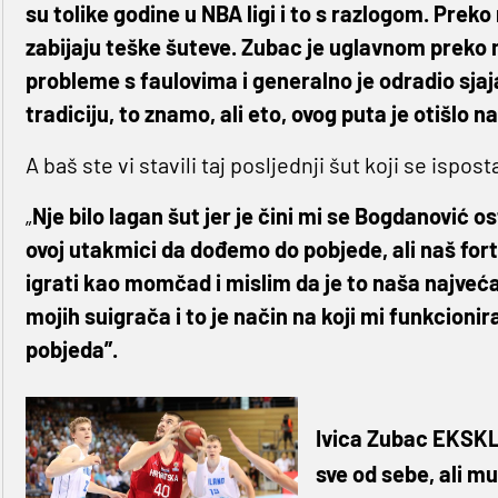
su tolike godine u NBA ligi i to s razlogom. Preko n
zabijaju teške šuteve. Zubac je uglavnom preko 
probleme s faulovima i generalno je odradio sja
tradiciju, to znamo, ali eto, ovog puta je otišlo n
A baš ste vi stavili taj posljednji šut koji se ispo
„
Nje bilo lagan šut jer je čini mi se Bogdanović 
ovoj utakmici da dođemo do pobjede, ali naš fo
igrati kao momčad i mislim da je to naša najveć
mojih suigrača i to je način na koji mi funkcioni
pobjeda”.
Ivica Zubac EKSKL
sve od sebe, ali mu