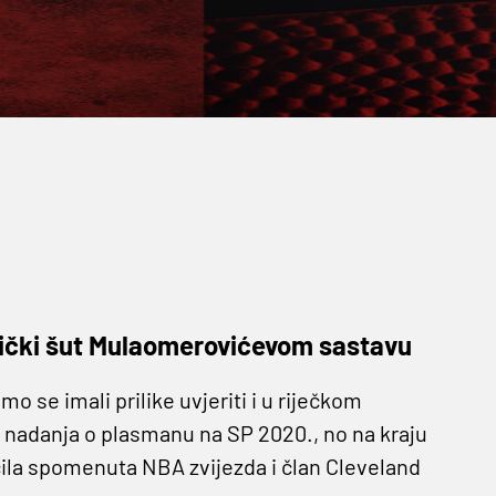
dnički šut Mulaomerovićevom sastavu
smo se imali prilike uvjeriti i u riječkom
 nadanja o plasmanu na SP 2020., no na kraju
čila spomenuta NBA zvijezda i član Cleveland