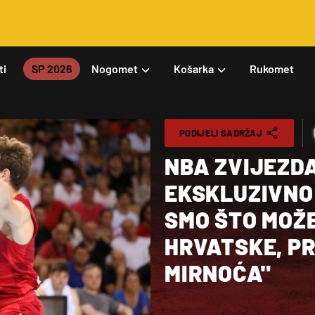
ti
SP 2026
Nogomet
Košarka
Rukomet
PODIJELI SADRŽAJ
NBA ZVIJEZD
EKSKLUZIVNO
SMO ŠTO MOŽE
HRVATSKE, P
MIRNOĆA"