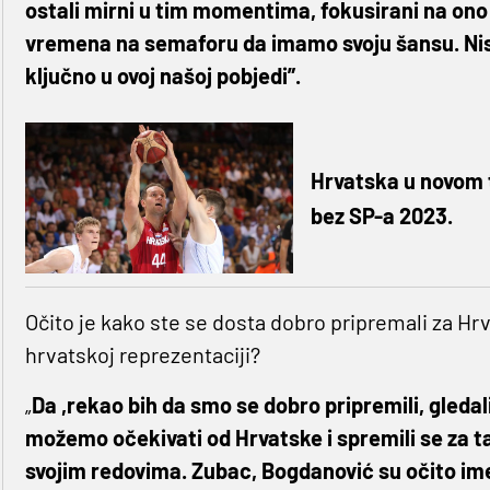
ostali mirni u tim momentima, fokusirani na ono 
vremena na semaforu da imamo svoju šansu. Nismo 
ključno u ovoj našoj pobjedi”.
Hrvatska u novom t
bez SP-a 2023.
Očito je kako ste se dosta dobro pripremali za Hr
hrvatskoj reprezentaciji?
„
Da ,rekao bih da smo se dobro pripremili, gleda
možemo očekivati od Hrvatske i spremili se za ta
svojim redovima. Zubac, Bogdanović su očito imena