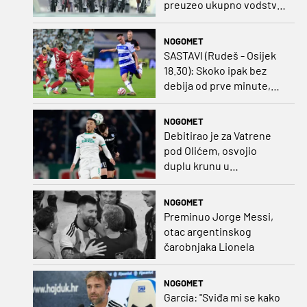
preuzeo ukupno vodstvo
u Poljskoj
NOGOMET
SASTAVI (Rudeš - Osijek
18.30): Skoko ipak bez
debija od prve minute,
gosti promijenili
napadača u odnosu na
NOGOMET
prvo kolo
Debitirao je za Vatrene
pod Olićem, osvojio
duplu krunu u
Rumunjskoj pa preselio
na Cipar
NOGOMET
Preminuo Jorge Messi,
otac argentinskog
čarobnjaka Lionela
NOGOMET
Garcia: "Sviđa mi se kako