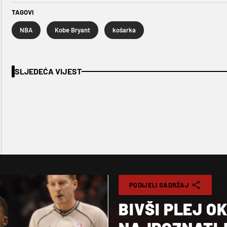
TAGOVI
NBA
Kobe Bryant
košarka
SLJEDEĆA VIJEST
PODIJELI SADRŽAJ
BIVŠI PLEJ O