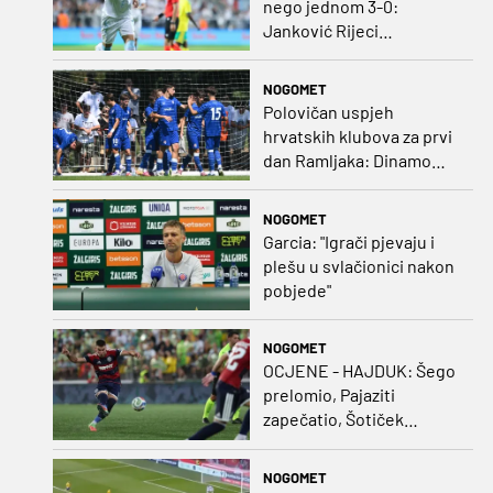
nego jednom 3-0:
Janković Rijeci
projektilom donio slavlje
protiv inferiornijeg
NOGOMET
protivnika
Polovičan uspjeh
hrvatskih klubova za prvi
dan Ramljaka: Dinamo
poražen od Juventusa,
Hajduk bolji od Bologne
NOGOMET
Garcia: "Igrači pjevaju i
plešu u svlačionici nakon
pobjede"
NOGOMET
OCJENE - HAJDUK: Šego
prelomio, Pajaziti
zapečatio, Šotiček
oduševio u predstavi
splitskih 'odlikaša'
NOGOMET