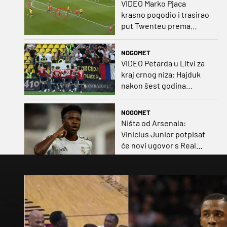
VIDEO Marko Pjaca
krasno pogodio i trasirao
put Twenteu prema
važnoj pobjedi
NOGOMET
VIDEO Petarda u Litvi za
kraj crnog niza: Hajduk
nakon šest godina
pobijedio na europskom
gostovanju
NOGOMET
Ništa od Arsenala:
Vinicius Junior potpisat
će novi ugovor s Real
Madridom