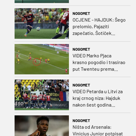
NOGOMET
OCJENE - HAJDUK: Šego
prelomio, Pajaziti
zapečatio, Šotiček
oduševio u predstavi
splitskih 'odlikaša'
NOGOMET
VIDEO Marko Pjaca
krasno pogodio i trasirao
put Twenteu prema
važnoj pobjedi
NOGOMET
VIDEO Petarda u Litvi za
kraj crnog niza: Hajduk
nakon šest godina
pobijedio na europskom
gostovanju
NOGOMET
Ništa od Arsenala:
Vinicius Junior potpisat