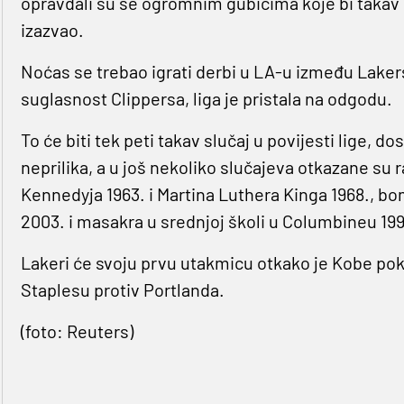
opravdali su se ogromnim gubicima koje bi takav 
izazvao.
Noćas se trebao igrati derbi u LA-u između Lakers
suglasnost Clippersa, liga je pristala na odgodu.
To će biti tek peti takav slučaj u povijesti lige,
neprilika, a u još nekoliko slučajeva otkazane su 
Kennedyja 1963. i Martina Luthera Kinga 1968.,
2003. i masakra u srednjoj školi u Columbineu 199
Lakeri će svoju prvu utakmicu otkako je Kobe poko
Staplesu protiv Portlanda.
(foto: Reuters)