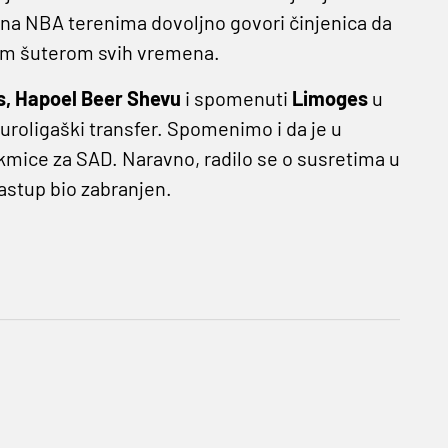
ak na NBA terenima dovoljno govori činjenica da
ljim šuterom svih vremena.
, Hapoel Beer Shevu
i spomenuti
Limoges
u
euroligaški transfer. Spomenimo i da je u
kmice za SAD. Naravno, radilo se o susretima u
nastup bio zabranjen.