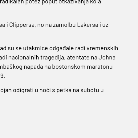
radikalan potez poput otkazivanja kola
a i Clippersa, no na zamolbu Lakersa i uz
 dosad su se utakmice odgađale radi vremenskih
radi nacionalnih tragedija, atentate na Johna
 bombaškog napada na bostonskom maratonu
9.
jan odigrati u noći s petka na subotu u