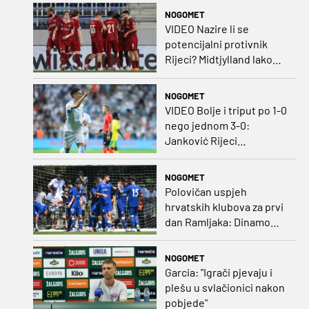
ozbiljan posao!
NOGOMET
VIDEO Nazire li se
potencijalni protivnik
Rijeci? Midtjylland lako
protiv Iraca za slavlje u
prvoj utakmici
NOGOMET
VIDEO Bolje i triput po 1-0
nego jednom 3-0:
Janković Rijeci
projektilom donio slavlje
protiv inferiornijeg
NOGOMET
protivnika
Polovičan uspjeh
hrvatskih klubova za prvi
dan Ramljaka: Dinamo
poražen od Juventusa,
Hajduk bolji od Bologne
NOGOMET
Garcia: "Igrači pjevaju i
plešu u svlačionici nakon
pobjede"