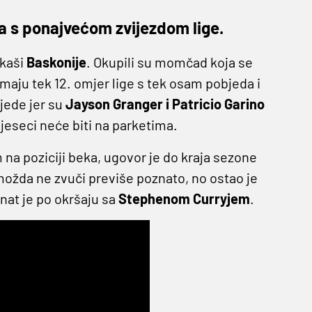
ja s ponajvećom zvijezdom lige.
rkaši
Baskonije
. Okupili su momčad koja se
 imaju tek 12. omjer lige s tek osam pobjeda i
ljede jer su
Jayson Granger i Patricio Garino
mjeseci neće biti na parketima.
na poziciji beka, ugovor je do kraja sezone
 možda ne zvuči previše poznato, no ostao je
znat je po okršaju sa
Stephenom Curryjem
.