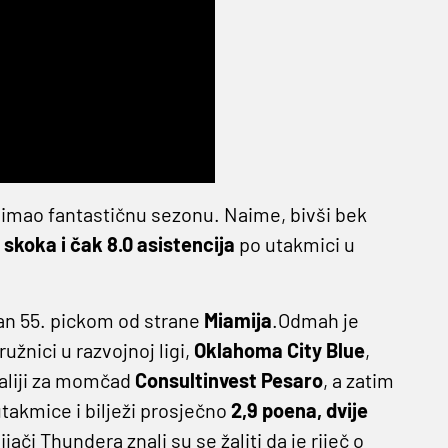
 imao fantastičnu sezonu. Naime, bivši bek
 skoka i čak 8.0 asistencija
po utakmici u
ran 55. pickom od strane
Miamija
.Odmah je
ružnici u razvojnoj ligi,
Oklahoma City Blue
,
taliji za momčad
Consultinvest Pesaro
, a zatim
utakmice i bilježi prosječno
2,9 poena, dvije
ači Thundera znali su se žaliti da je riječ o