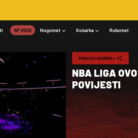
ti
SP 2026
Nogomet
Košarka
Rukomet
PODIJELI SADRŽAJ
NBA LIGA OVO 
POVIJESTI