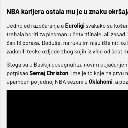
NBA karijera ostala mu je u znaku okrša
Jedno od razočaranja u
Euroligi
svakako su koša
trebala boriti za plasman u četvrtfinale, ali zasad
čak 13 poraza. Doduše, na ruku im nisu išle niti oz
zadobili teške ozljede zbog kojih iz više od šest 
Stoga su u Baskiji posegnuli za novim pojačanjem 
potpisao
Semaj Christon
. Ime je to koje na prvu
upamćen po jednoj NBA sezoni u
Oklahomi
, a po