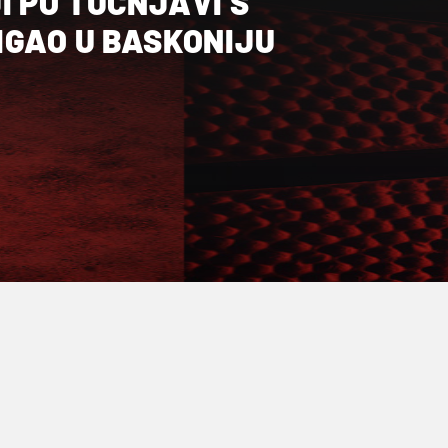
 PO TUČNJAVI S
IGAO U BASKONIJU