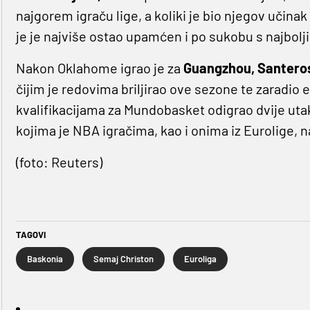
najgorem igraču lige, a koliki je bio njegov učin
je je najviše ostao upamćen i po sukobu s najbo
Nakon Oklahome igrao je za
Guangzhou, Santeros
čijim je redovima briljirao ove sezone te zaradio 
kvalifikacijama za Mundobasket odigrao dvije uta
kojima je NBA igračima, kao i onima iz Eurolige, 
(foto: Reuters)
TAGOVI
Baskonia
Semaj Christon
Euroliga