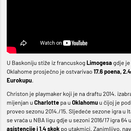
U Baskoniju stiže iz francuskog
Limogesa
gdje je
Oklahome prosječno je ostvarivao
17.6 poena, 2.4
Eurokupu
.
Christon je playmaker koji je na draftu 2014. izab
mijenjan u
Charlotte
pa u
Oklahomu
u čijoj je pod
proveo sezonu 2014./15. Sljedeće sezone igra u I
se vraća u NBA ligu gdje u sezoni 2016/17 igra 64 
asistencije i 1,4 skok
po utakmici. Zanimljivo, navij