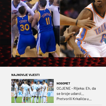
NAJNOVIJE VIJESTI
NOGOMET
OCJENE - Rijeka: Eh, da
se broje udarci...
Pretvorili Krkalića u
junaka, a izlet na uzvrat u