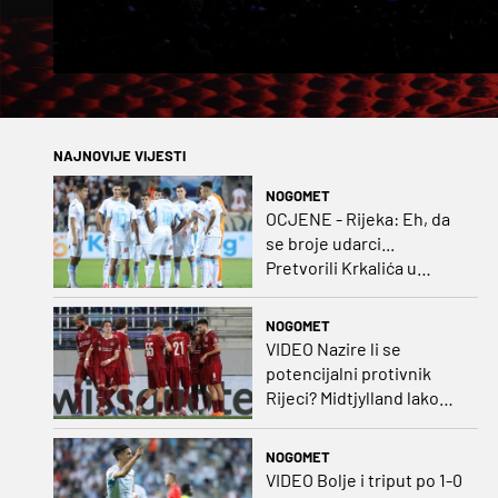
NAJNOVIJE VIJESTI
NOGOMET
OCJENE - Rijeka: Eh, da
se broje udarci...
Pretvorili Krkalića u
junaka, a izlet na uzvrat u
ozbiljan posao!
NOGOMET
VIDEO Nazire li se
potencijalni protivnik
Rijeci? Midtjylland lako
protiv Iraca za slavlje u
prvoj utakmici
NOGOMET
VIDEO Bolje i triput po 1-0