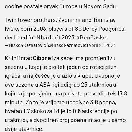
godine postala prvak Europe u Novom Sadu.
Twin tower brothers, Zvonimir and Tomislav
Ivisic, born 2003, players of Sc Derby Podgorica,
declared for Nba draft 2023!
#BeoBasket
— Misko4Raznatovic (@MiskoRaznatovic)
April 21, 2023
Krilni igrač
Cibone
iza sebe ima promjenjivu
sezonu u kojoj je bio tek jedan od rotacijskih
igrača, a najčešće je ulazio s klupe. Ukupno je
ove sezone u ABA ligi odigrao 25 utakmica u
kojima je prosječno na parketu provodio tek 13.8
minuta. Za to je vrijeme ubacivao 3.8 poena,
hvatao 1.7 skokova i dijelio 0.6 asistencija po
utakmici, a dvocifren broj poena imao je u samo
dvije utakmice.