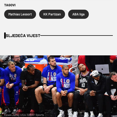
TAGOVI
Mathias Lessort
KK Partizan
ABA liga
SLJEDEĆA VIJEST
Kevin Jairaj-USA TODAY Sports