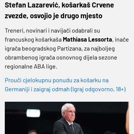
Stefan Lazarević, košarkaš Crvene
zvezde, osvojio je drugo mjesto
Treneri, novinari i navijači odabrali su
francuskog košarkaša
Mathiasa Lessorta
, inače
igrača beogradskog Partizana, za najboljeg
obrambenog igrača osnovnog dijela sezone
regionalne ABA lige.
Prouči cjelokupnu ponudu za košarku na
Germaniji i zaigraj odmah (Igraj odgovorno, 18+)