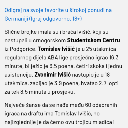
Odigraj na svoje favorite u širokoj ponudi na
Germaniji (Igraj odgovorno, 18+)
Slične brojke imala su i braća Ivišić, koji su
nastupali u crnogorskom
Studentskom Centru
iz Podgorice.
Tomislav Ivišić
je u 25 utakmica
regularnog dijela ABA lige prosječno igrao 16.3
minute, bilježio je 6.5 poena, četiri skoka i jednu
asistenciju.
Zvonimir Ivišić
nastupio je u 18
utakmica, zabijao je 3.9 poena, hvatao 2.7 lopti
za tek 8.5 minuta u prosjeku.
Najveće šanse da se nađe među 60 odabranih
igrača na draftu ima Tomislav Ivišić, no
najizglednije je da ćemo ovu trojicu mladića i