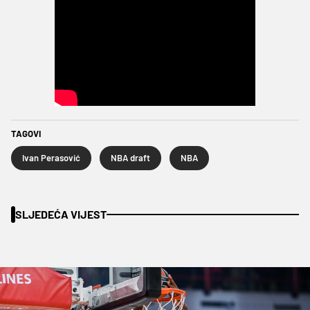
TAGOVI
Ivan Perasović
NBA draft
NBA
SLJEDEĆA VIJEST