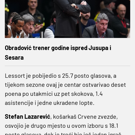
Obradović trener godine ispred Jusupa i
Sesara
Lessort je pobijedio s 25.7 posto glasova, a
tijekom sezone ovaj je centar ostvarivao deset
poena po utakmici uz pet skokova, 1.4
asistencije i jedne ukradene lopte.
Stefan Lazarević
, košarkaš Crvene zvezde,
osvojio je drugo mjesto u ovom izboru s 18.1
posto glasova, dok je treći bio još jedan igrač