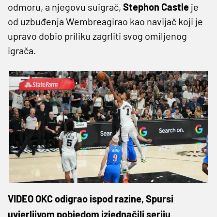
odmoru, a njegovu suigrač,
Stephon
Castle
je
od uzbuđenja Wembreagirao kao navijač koji je
upravo dobio priliku zagrliti svog omiljenog
igrača.
VIDEO OKC odigrao ispod razine, Spursi
uvjerljivom pobjedom izjednačili seriju