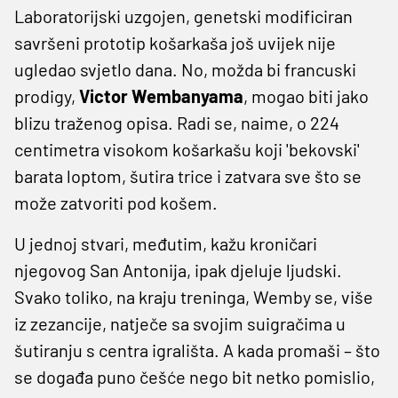
Laboratorijski uzgojen, genetski modificiran
savršeni prototip košarkaša još uvijek nije
ugledao svjetlo dana. No, možda bi francuski
prodigy,
Victor Wembanyama
, mogao biti jako
blizu traženog opisa. Radi se, naime, o 224
centimetra visokom košarkašu koji 'bekovski'
barata loptom, šutira trice i zatvara sve što se
može zatvoriti pod košem.
U jednoj stvari, međutim, kažu kroničari
njegovog San Antonija, ipak djeluje ljudski.
Svako toliko, na kraju treninga, Wemby se, više
iz zezancije, natječe sa svojim suigračima u
šutiranju s centra igrališta. A kada promaši – što
se događa puno češće nego bit netko pomislio,