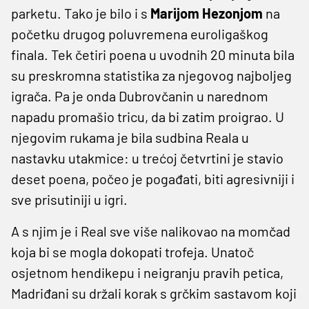
parketu. Tako je bilo i s
Marijom Hezonjom
na
početku drugog poluvremena euroligaškog
finala. Tek četiri poena u uvodnih 20 minuta bila
su preskromna statistika za njegovog najboljeg
igrača. Pa je onda Dubrovčanin u narednom
napadu promašio tricu, da bi zatim proigrao. U
njegovim rukama je bila sudbina Reala u
nastavku utakmice: u trećoj četvrtini je stavio
deset poena, počeo je pogađati, biti agresivniji i
sve prisutiniji u igri.
A s njim je i Real sve više nalikovao na momčad
koja bi se mogla dokopati trofeja. Unatoč
osjetnom hendikepu i neigranju pravih petica,
Madriđani su držali korak s grčkim sastavom koji