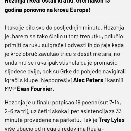
Hezonja i Real ostali kratki, Grci nakon 13
godina ponovno na krovu Europe!
I tako je bilo sve do posljednjih minuta. Hezonja
je, barem se tako činilo u tom trenutku, odlučio
primiti za ruku suigrače i odvesti ih do raja kada
je kroz obruč zavukao tricu s deset metara, no
onda mu se ruka ipak stisnula pa je promašio
sljedeće dvije, dok su Grke do pobjede navigirali
igrači s klupe. Nepogrešivi
Alec Peters
i kasniji
MVP
Evan Fournier
.
Hezonja je u finalu potpisao 19 poena (šut 7-14,
2-6 za tri), uz četiri skoka i pet asistencija za 33
minute provedene na parketu. Tek je
Trey Lyles
više ubacio od njega u redovima Reala –