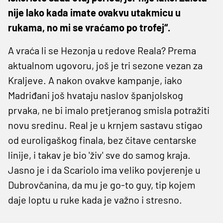
nije lako kada imate ovakvu utakmicu u
rukama, no mi se vraćamo po trofej“.
A vraća li se Hezonja u redove Reala? Prema
aktualnom ugovoru, još je tri sezone vezan za
Kraljeve. A nakon ovakve kampanje, iako
Madriđani još hvataju naslov španjolskog
prvaka, ne bi imalo pretjeranog smisla potražiti
novu sredinu. Real je u krnjem sastavu stigao
od euroligaškog finala, bez čitave centarske
linije, i takav je bio 'živ' sve do samog kraja.
Jasno je i da Scariolo ima veliko povjerenje u
Dubrovčanina, da mu je go-to guy, tip kojem
daje loptu u ruke kada je važno i stresno.