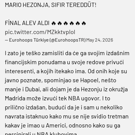
MARIO HEZONJA, SIFIR TEREDDÜT!
FİNAL ALEV ALDI 🔥🔥🔥🔥🔥🔥
pic.twitter.com/MZkktvpIol
— Eurohoops Türkiye (@EurohoopsTR)
May 24, 2026
I zato je teško zamisliti da će ga svojim izdašnim
financijskim ponudama u svoje redove privući
interesenti, a kojih itekako ima. Od onih koje su
javno poznate, spominjao se Hapoel, nešto
manje i Dubai, ali dojam je da Hezonju iz okružja
Madrida može izvući tek NBA ugovor. I to
prilično izdašan, budući da je i sam u nekoliko
navrata istaknuo kako mu se nije svidio tretman
kakav je imao u Americi, odnosno kako su ga
percipirali u NBA klubovima.