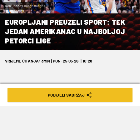
Ron Chenoy-Imagn Images
EUROPLJANI PREUZELI SPORT: TEK
JEDAN AMERIKANAC U NAJBOLJOJ
PETORCI LIGE
VRIJEME ČITANJA: 3MIN | PON. 25.05.26. | 10:28
PODIJELI SADRŽAJ
Samo je razigravaču Detroita pripala ta
čast, a popis očekivano predvode SGA i
Nikola Jokić