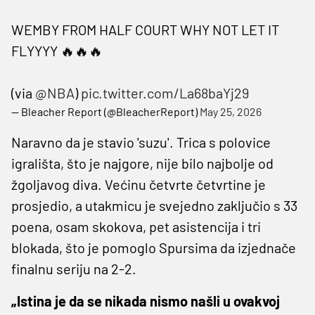
WEMBY FROM HALF COURT WHY NOT LET IT
FLYYYY 🔥🔥🔥
(via
@NBA
)
pic.twitter.com/La68baYj29
— Bleacher Report (@BleacherReport)
May 25, 2026
Naravno da je stavio 'suzu'. Trica s polovice
igrališta, što je najgore, nije bilo najbolje od
žgoljavog diva. Većinu četvrte četvrtine je
prosjedio, a utakmicu je svejedno zaključio s 33
poena, osam skokova, pet asistencija i tri
blokada, što je pomoglo Spursima da izjednače
finalnu seriju na 2-2.
„Istina je da se nikada nismo našli u ovakvoj