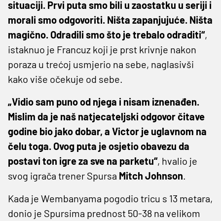
situaciji. Prvi puta smo bili u zaostatku u seriji i
morali smo odgovoriti. Ništa zapanjujuće. Ništa
magično. Odradili smo što je trebalo odraditi“
,
istaknuo je Francuz koji je prst krivnje nakon
poraza u trećoj usmjerio na sebe, naglasivši
kako više očekuje od sebe.
„Vidio sam puno od njega i nisam iznenađen.
Mislim da je naš natjecateljski odgovor čitave
godine bio jako dobar, a Victor je uglavnom na
čelu toga. Ovog puta je osjetio obavezu da
postavi ton igre za sve na parketu“
, hvalio je
svog igrača trener Spursa
Mitch Johnson
.
Kada je Wembanyama pogodio tricu s 13 metara,
donio je Spursima prednost 50-38 na velikom