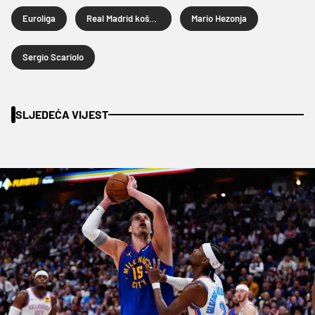
Euroliga
Real Madrid košarka
Mario Hezonja
Sergio Scariolo
SLJEDEĆA VIJEST