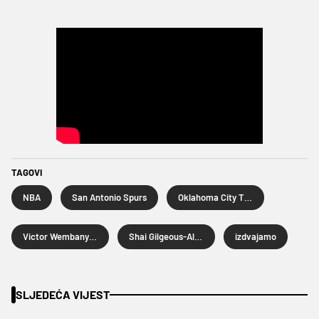
TAGOVI
NBA
San Antonio Spurs
Oklahoma City Thunder
Victor Wembanyama
Shai Gilgeous-Alexander
izdvajamo
SLJEDEĆA VIJEST