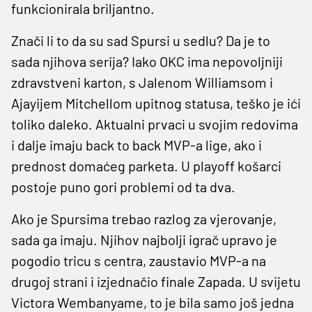
funkcionirala briljantno.
Znači li to da su sad Spursi u sedlu? Da je to
sada njihova serija? Iako OKC ima nepovoljniji
zdravstveni karton, s Jalenom Williamsom i
Ajayijem Mitchellom upitnog statusa, teško je ići
toliko daleko. Aktualni prvaci u svojim redovima
i dalje imaju back to back MVP-a lige, ako i
prednost domaćeg parketa. U playoff košarci
postoje puno gori problemi od ta dva.
Ako je Spursima trebao razlog za vjerovanje,
sada ga imaju. Njihov najbolji igrač upravo je
pogodio tricu s centra, zaustavio MVP-a na
drugoj strani i izjednačio finale Zapada. U svijetu
Victora Wembanyame, to je bila samo još jedna