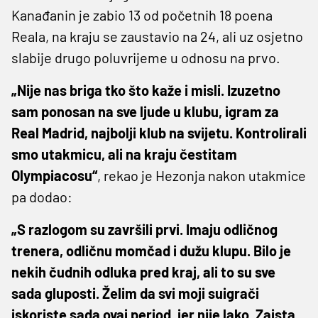
Kanađanin je zabio 13 od početnih 18 poena
Reala, na kraju se zaustavio na 24, ali uz osjetno
slabije drugo poluvrijeme u odnosu na prvo.
„Nije nas briga tko što kaže i misli. Izuzetno
sam ponosan na sve ljude u klubu, igram za
Real Madrid, najbolji klub na svijetu. Kontrolirali
smo utakmicu, ali na kraju čestitam
Olympiacosu“
, rekao je Hezonja nakon utakmice
pa dodao:
„S razlogom su završili prvi. Imaju odličnog
trenera, odličnu momčad i dužu klupu. Bilo je
nekih čudnih odluka pred kraj, ali to su sve
sada gluposti. Želim da svi moji suigrači
iskoriste sada ovaj period, jer nije lako. Zaista