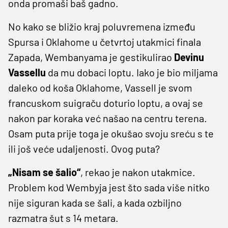
onda promaši baš gadno.
No kako se bližio kraj poluvremena između
Spursa i Oklahome u četvrtoj utakmici finala
Zapada, Wembanyama je gestikulirao
Devinu
Vassellu
da mu dobaci loptu. Iako je bio miljama
daleko od koša Oklahome, Vassell je svom
francuskom suigraču doturio loptu, a ovaj se
nakon par koraka već našao na centru terena.
Osam puta prije toga je okušao svoju sreću s te
ili još veće udaljenosti. Ovog puta?
„Nisam se šalio“
, rekao je nakon utakmice.
Problem kod Wembyja jest što sada više nitko
nije siguran kada se šali, a kada ozbiljno
razmatra šut s 14 metara.