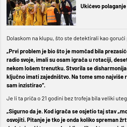
Ukićevo polaganje 
Dolaskom na klupu, što ste detektirali kao goru
„Prvi problem je bio što je momčad bila prezasić
radio svoje, imali su osam igrača u rotaciji, des
nekom lošem trenutku. Stvorila se disharmonija
ključno imati zajedništvo. Na tome smo najviše ra
sam inzistirao“.
Je li ta priča o 21 godini bez trofeja bila veliki ute
„Sigurno da je. Kod igrača se osjetio taj stav „mo
osvojiti. Pitanje je tko je onda koliko spreman žrt