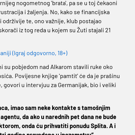
nijeg nogometnog 'brata', pa se u toj čekaoni
ustracija i žaljenja. No, kako se financijska
i održivije te, ono važnije, klub postajao
skorači iz tog reda u kojem su Žuti stajali 21
niji (Igraj odgovorno, 18+)
ani su pobjedom nad Alkarom stavili ruke oko
ća. Povijesne knjige 'pamtit' će da je prašinu
e, govori u intervjuu za Germanijak, bio i veliki
nca, imao sam neke kontakte s tamošnjim
i agentu, da ako u narednih pet dana ne bude
torom, onda ću prihvatiti ponudu Splita. A i
tri godine provedene u inozemstvu“.