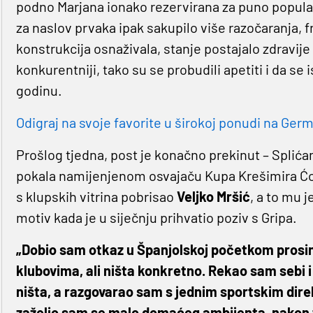
podno Marjana ionako rezervirana za puno popular
za naslov prvaka ipak sakupilo više razočaranja, fr
konstrukcija osnaživala, stanje postajalo zdravije 
konkurentniji, tako su se probudili apetiti i da se i
godinu.
Odigraj na svoje favorite u širokoj ponudi na Germa
Prošlog tjedna, post je konačno prekinut – Splić
pokala namijenjenom osvajaču Kupa Krešimira Ćosi
s klupskih vitrina pobrisao
Veljko Mršić
, a to mu j
motiv kada je u siječnju prihvatio poziv s Gripa.
„Dobio sam otkaz u Španjolskoj početkom prosi
klubovima, ali ništa konkretno. Rekao sam sebi 
ništa, a razgovarao sam s jednim sportskim direk
zaželio sam se malo domaćeg ambijenta, nakon 