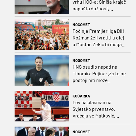
vrhu HOO-a: Siniša Krajač
napušta dužnost,
razriješeno i svih osam
direktora
NOGOMET
Počinje Premijer liga BiH:
Rožman želi vratiti trofej
u Mostar, Zekić bi mogao
biti iznenađenje
NOGOMET
HNS osudio napad na
Tihomira Pejina: „Za to ne
postoji niti može
postojati opravdanje”
KOŠARKA
Lov na plasman na
Svjetsko prvenstvo:
Vraćaju se Matković,
Nakić i Drežnjak
NOGOMET