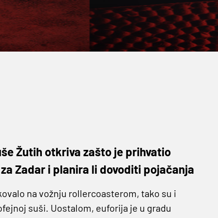
še Žutih otkriva zašto je prihvatio
a Zadar i planira li dovoditi pojačanja
kovalo na vožnju rollercoasterom, tako su i
ofejnoj suši. Uostalom, euforija je u gradu