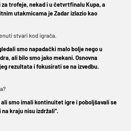
za trofeje, nekad i u četvrtfinalu Kupa, a
m bitnim utakmicama je Zadar izlazio kao
enuti stvari kod igrača.
 Izgledali smo napadački malo bolje nego u
dra, ali bilo smo jako mekani. Osnovna
g rezultata i fokusirati se na izvedbu.
na?
li smo imali kontinuitet igre i poboljšavali se
na kraju nisu izdržali“.