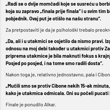
„Radi se o dvije momčadi koje se susreću u borbi 
koja su zapravo „finala prije finala“ i u svim ti
pobjednik. Ovaj put je otišlo na našu stranu“.
Za pretpostaviti je da je psihološki trebalo preokr
„Da, ali i u utakmici se osjetilo da nismo pravi.
odnosu na moj debi također u utakmici protiv Za
priprema utakmice je bila maknuti fokus s krajnje
Posjed po posjed, i na tome smo radili dosta“.
Nakon toga je, relativno jednostavno, pala i Cibo
„Mučili smo se protiv Cibone nekih 15-ak minuta, a
kako je utakmica odmicala. Oni su počeli pucati i 
Finale je ponudilo Alkar.