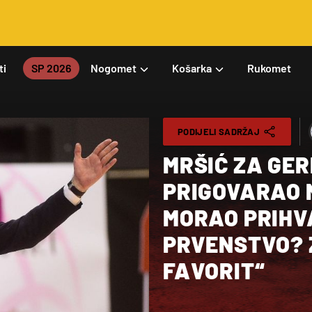
ti
SP 2026
Nogomet
Košarka
Rukomet
PODIJELI SADRŽAJ
MRŠIĆ ZA GE
PRIGOVARAO N
MORAO PRIHVA
PRVENSTVO? Z
FAVORIT“