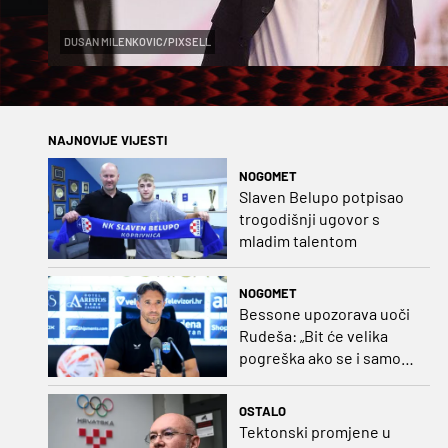
DUSAN MILENKOVIC/PIXSELL
NAJNOVIJE VIJESTI
NOGOMET
Slaven Belupo potpisao
trogodišnji ugovor s
mladim talentom
NOGOMET
Bessone upozorava uoči
Rudeša: „Bit će velika
pogreška ako se i samo
malo opustimo“
OSTALO
Tektonski promjene u