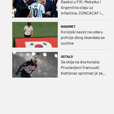
Raskol u Fifi: Meksiko i
Argentina staju uz
Infantina, CONCACAF i
CONMEBOL više nisu
čvrsti
NOGOMET
Korejski savez na udaru
policije zbog skandala sa
sucima
OSTALO
Sa skija na dva kotača:
Proslavljeni francuski
biatlonac spreman je za
debi u profesionalnom
biciklizmu