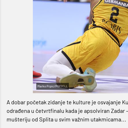
Marko Prpic/PIXSELL
A dobar početak zidanje te kulture je osvajanje Kup
odrađena u četvrtfinalu kada je apsolviran Zadar –
mušteriju od Splita u svim važnim utakmicama...