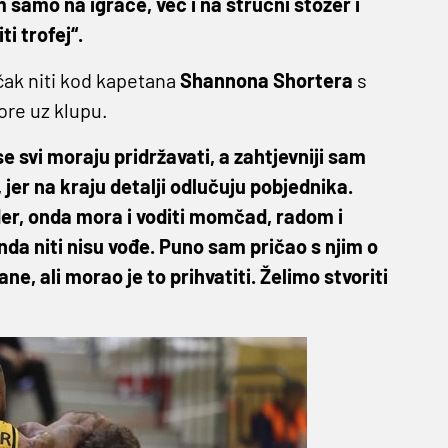
im samo na igrače, već i na stručni stožer i
ti trofej“.
čak niti kod kapetana
Shannona Shortera
s
ore uz klupu.
e svi moraju pridržavati, a zahtjevniji sam
er na kraju detalji odlučuju pobjednika.
lider, onda mora i voditi momčad, radom i
nda niti nisu vođe. Puno sam pričao s njim o
ne, ali morao je to prihvatiti. Želimo stvoriti