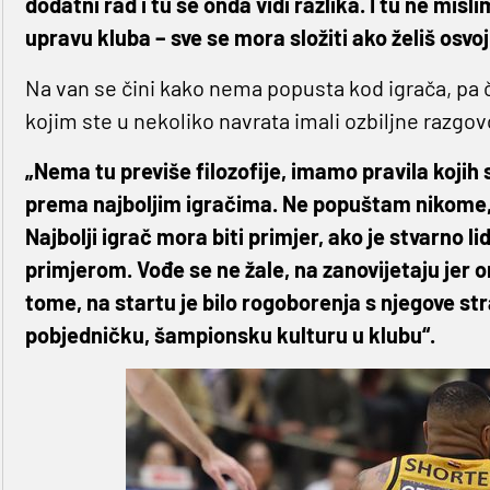
dodatni rad i tu se onda vidi razlika. I tu ne misl
upravu kluba – sve se mora složiti ako želiš osvoji
Na van se čini kako nema popusta kod igrača, pa 
kojim ste u nekoliko navrata imali ozbiljne razgov
„Nema tu previše filozofije, imamo pravila kojih s
prema najboljim igračima. Ne popuštam nikome, j
Najbolji igrač mora biti primjer, ako je stvarno 
primjerom. Vođe se ne žale, na zanovijetaju jer o
tome, na startu je bilo rogoborenja s njegove stra
pobjedničku, šampionsku kulturu u klubu“.