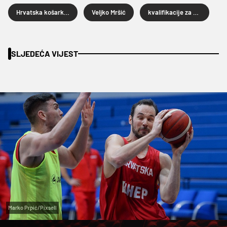
Hrvatska košarkaška reprezentacija
Veljko Mršić
kvalifikacije za Eurobasket 2021.
SLJEDEĆA VIJEST
Marko Prpić/Pixsell