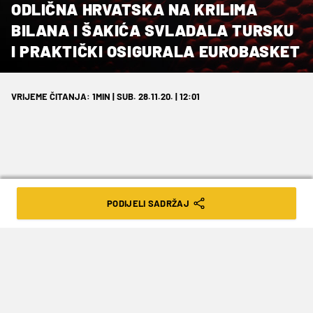
ODLIČNA HRVATSKA NA KRILIMA
BILANA I ŠAKIĆA SVLADALA TURSKU
I PRAKTIČKI OSIGURALA EUROBASKET
VRIJEME ČITANJA: 1MIN | SUB. 28.11.20. | 12:01
Jako dobra izvedba izabranika Veljka
PODIJELI SADRŽAJ
Mršića dovela je našu reprezentaciju na
prag nove kontinentalne smotre.
U trećem kolu grupe D u istanbulskom balonu
Hrvatska je svladala domaćina Tursku 79:62.