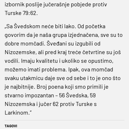
izbornik poslije jučerašnje pobjede protiv
Turske 79:62.
„Sa Švedskom neće biti lako. Od početka
govorim da je naša grupa izjednačena, sve su to
dobre momčadi. Šveđani su izgubili od
Nizozemske, ali pred kraj treće četvrtine su još
vodili. Imaju kvalitetu i ukoliko se opustimo,
možemo imati problema. Ipak, ova momčad
svaku utakmicu daje sve od sebe i to je ono što
je najbitnije. Broj poena koji smo primili je
stvarno impozantan – 56 Švedska, 59
Nizozemska i jučer 62 protiv Turske s
Larkinom.”
TAGOVI