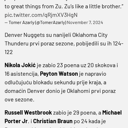
to great things from Zu. Zu’s like a little brother.”
pic.twitter.com/qRjmXV3HgN
— Tomer Azarly (@TomerAzarly)
November 7, 2024
Denver Nuggets su nanijeli Oklahoma City
Thunderu prvi poraz sezone, pobijedili su ih 124-
122
Nikola Jokić
je zabio 23 poena uz 20 skokova i
16 asistencija,
Peyton Watson
je napravio
odlučujuću blokadu sekundu prije kraja, a
domaćin Denver donio je Oklahomi prvi poraz
ove sezone.
Russell Westbrook
zabio je 29 poena, a
Michael
Porter Jr
. i
Christian Braun
po 24 kada je