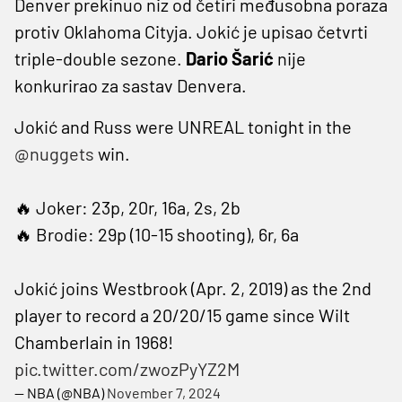
Denver prekinuo niz od četiri međusobna poraza
protiv Oklahoma Cityja. Jokić je upisao četvrti
triple-double sezone.
Dario Šarić
nije
konkurirao za sastav Denvera.
Jokić and Russ were UNREAL tonight in the
@nuggets
win.
🔥 Joker: 23p, 20r, 16a, 2s, 2b
🔥 Brodie: 29p (10-15 shooting), 6r, 6a
Jokić joins Westbrook (Apr. 2, 2019) as the 2nd
player to record a 20/20/15 game since Wilt
Chamberlain in 1968!
pic.twitter.com/zwozPyYZ2M
— NBA (@NBA)
November 7, 2024