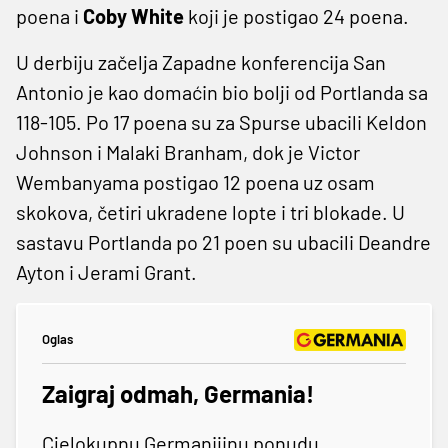
poena i
Coby White
koji je postigao 24 poena.
U derbiju začelja Zapadne konferencija San
Antonio je kao domaćin bio bolji od Portlanda sa
118-105. Po 17 poena su za Spurse ubacili Keldon
Johnson i Malaki Branham, dok je Victor
Wembanyama postigao 12 poena uz osam
skokova, četiri ukradene lopte i tri blokade. U
sastavu Portlanda po 21 poen su ubacili Deandre
Ayton i Jerami Grant.
Oglas
Zaigraj odmah, Germania!
Cjelokupnu Germanijinu ponudu