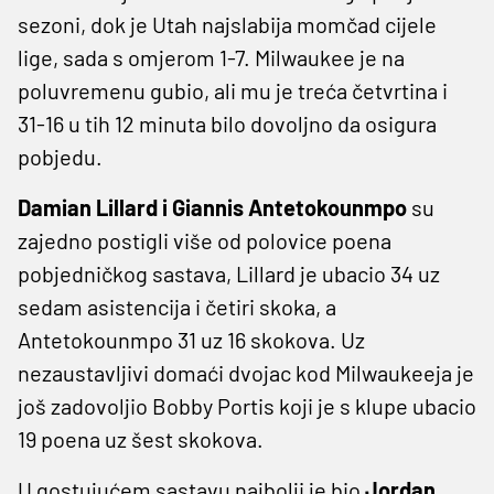
sezoni, dok je Utah najslabija momčad cijele
lige, sada s omjerom 1-7. Milwaukee je na
poluvremenu gubio, ali mu je treća četvrtina i
31-16 u tih 12 minuta bilo dovoljno da osigura
pobjedu.
Damian Lillard i Giannis Antetokounmpo
su
zajedno postigli više od polovice poena
pobjedničkog sastava, Lillard je ubacio 34 uz
sedam asistencija i četiri skoka, a
Antetokounmpo 31 uz 16 skokova. Uz
nezaustavljivi domaći dvojac kod Milwaukeeja je
još zadovoljio Bobby Portis koji je s klupe ubacio
19 poena uz šest skokova.
U gostujućem sastavu najbolji je bio
Jordan