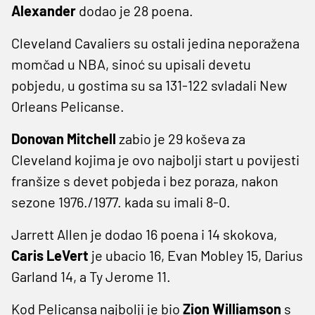
Alexander
dodao je 28 poena.
Cleveland Cavaliers su ostali jedina neporažena
momčad u NBA, sinoć su upisali devetu
pobjedu, u gostima su sa 131-122 svladali New
Orleans Pelicanse.
Donovan Mitchell
zabio je 29 koševa za
Cleveland kojima je ovo najbolji start u povijesti
franšize s devet pobjeda i bez poraza, nakon
sezone 1976./1977. kada su imali 8-0.
Jarrett Allen je dodao 16 poena i 14 skokova,
Caris LeVert
je ubacio 16, Evan Mobley 15, Darius
Garland 14, a Ty Jerome 11.
Kod Pelicansa najbolji je bio
Zion Williamson
s