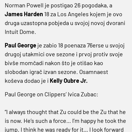
Norman Powell je postigao 26 pogodaka, a
James Harden
18 za Los Angeles kojem je ovo
druga uzastopna pobjeda u svojoj novoj dvorani
Intuit Dome.
Paul George
je zabio 18 poenaza 76erse u svojoj
drugoj utakmici ove sezone i prvoj protiv svoje
bivše momčadi nakon što je otišao kao
slobodan igrač izvan sezone. Osamnaest
koševa dodao je i
Kelly Oubre Jr.
Paul George on Clippers’ Ivica Zubac:
“I always thought that Zu could be the Zu that he
is now. He’s such a force… I’m happy he took the
jump. I think he was ready for it… I look forward