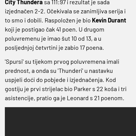
City Thundera
sa 111:97 i rezultat je sada
izjednačen 2-2. Očekivala se zanimljiva serija i
to smo i dobili. Raspoložen je bio
Kevin Durant
koji je postigao čak 41 poen. U drugom
poluvremenu je imao šut 10 od 13, a u
posljednjoj četvrtini je zabio 17 poena.
'Spursi' su tijekom prvog poluvremena imali
prednost, a onda su 'Thunderi' u nastavku
uspjeli doći do pobjede i izjednačenja. Kod
gostiju je prvi strijelac bio Parker s 22 koša i tri
asistencije, pratio ga je Leonard s 21 poenom.