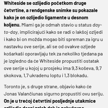
Whiteside se ozlijedio početkom druge
četvrtine, a rendgenske snimke su pokazale
kako je on ozlijedio ligamente u desnom
koljenu.
Miami ga je odmah stavio u status
day-
to-day
, implicirajući kako se radi o lakšoj ozljedi
i kako bi on možda mogao biti spreman za igru u
nastavku ove serije, ali se od ovakve ozljede
košarkaši oporavljaju tek za nekoliko tjedana pa
je izgledno da će Whiteside propustiti ostatak
ove serije u kojoj u prosjeku ima 9,3 koševa, 9,7
skokova, 1,7 ukradenu loptu i 1,3 blokadu.
Toronto je, s druge strane, objavio kako će
Jonas Valančiunas sigurno propustiti ovu seriju.
On je u trećoj četvrtini posljednje utakmice
ozlijedio desni zglob dok je pokušavao