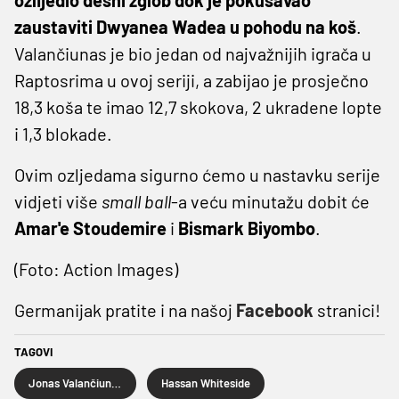
zaustaviti Dwyanea Wadea u pohodu na koš
.
Valančiunas je bio jedan od najvažnijih igrača u
Raptosrima u ovoj seriji, a zabijao je prosječno
18,3 koša te imao 12,7 skokova, 2 ukradene lopte
i 1,3 blokade.
Ovim ozljedama sigurno ćemo u nastavku serije
vidjeti više
small ball
-a veću minutažu dobit će
Amar'e Stoudemire
i
Bismark Biyombo
.
(Foto: Action Images)
Germanijak pratite i na našoj
Facebook
stranici!
TAGOVI
Jonas Valančiunas
Hassan Whiteside