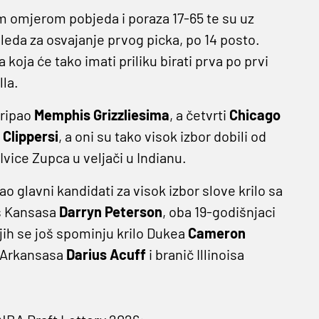
im omjerom pobjeda i poraza 17-65 te su uz
leda za osvajanje prvog picka, po 14 posto.
koja će tako imati priliku birati prva po prvi
la.
 pripao
Memphis Grizzliesima
, a četvrti
Chicago
 Clippersi
, a oni su tako visok izbor dobili od
Ivice Zupca u veljači u Indianu.
kao glavni kandidati za visok izbor slove krilo sa
 s Kansasa
Darryn Peterson
, oba 19-godišnjaci
ih se još spominju krilo Dukea
Cameron
č Arkansasa
Darius Acuff
i branič Illinoisa