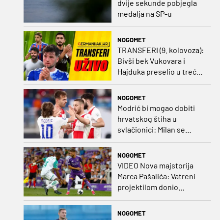
dvije sekunde pobjegla
medalja na SP-u
NOGOMET
TRANSFERI (9. kolovoza):
Bivši bek Vukovara i
Hajduka preselio u treću
ligu, đakovački 'sin vjetra'
napustio Kirgistan
NOGOMET
Modrić bi mogao dobiti
hrvatskog štiha u
svlačionici: Milan se
raspituje za usluge
Vatrenog!
NOGOMET
VIDEO Nova majstorija
Marca Pašalića: Vatreni
projektilom donio
vodstvo pa igru napustio
zbog ozljede
NOGOMET