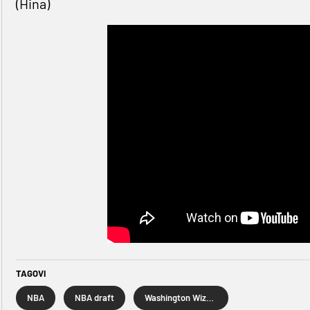
(Hina)
TAGOVI
NBA
NBA draft
Washington Wizards