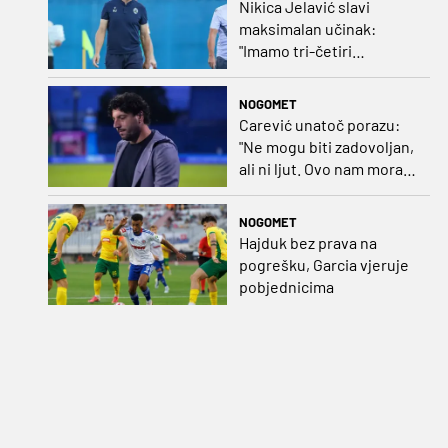
Nikica Jelavić slavi
maksimalan učinak:
"Imamo tri-četiri
senatora koji vode naš
vrtić"
NOGOMET
Carević unatoč porazu:
"Ne mogu biti zadovoljan,
ali ni ljut. Ovo nam mora
biti putokaz"
NOGOMET
Hajduk bez prava na
pogrešku, Garcia vjeruje
pobjednicima