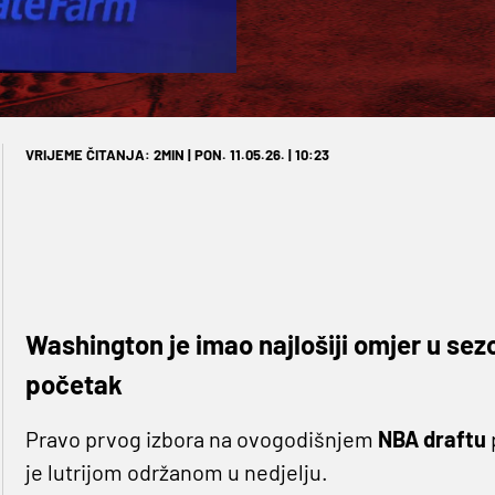
VRIJEME ČITANJA: 2MIN | PON. 11.05.26. | 10:23
Washington je imao najlošiji omjer u sezo
početak
Pravo prvog izbora na ovogodišnjem
NBA draftu
je lutrijom održanom u nedjelju.