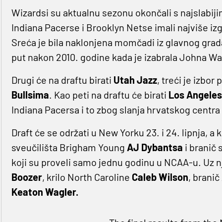
Wizardsi su aktualnu sezonu okončali s najslabij
Indiana Pacerse i Brooklyn Netse imali najviše izg
Sreća je bila naklonjena momčadi iz glavnog grada 
put nakon 2010. godine kada je izabrala Johna Wal
Drugi će na draftu birati
Utah Jazz
, treći je izbor
Bullsima
. Kao peti na draftu će birati
Los Angeles
Indiana Pacersa i to zbog slanja hrvatskog centra 
Draft će se održati u New Yorku 23. i 24. lipnja, a 
sveučilišta Brigham Young
AJ Dybantsa
i branič
koji su proveli samo jednu godinu u NCAA-u. Uz nj
Boozer
, krilo North Caroline
Caleb Wilson
, brani
Keaton Wagler.