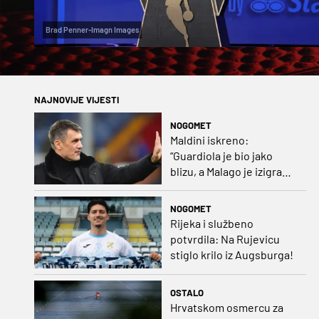
Brad Penner-Imagn Images
NAJNOVIJE VIJESTI
NOGOMET
Maldini iskreno:
“Guardiola je bio jako
blizu, a Malago je izigrao
naš početni dogovor”
NOGOMET
Rijeka i službeno
potvrdila: Na Rujevicu
stiglo krilo iz Augsburga!
OSTALO
Hrvatskom osmercu za