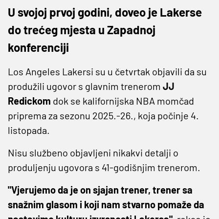
U svojoj prvoj godini, doveo je Lakerse
do trećeg mjesta u Zapadnoj
konferenciji
Los Angeles Lakersi su u četvrtak objavili da su
produžili ugovor s glavnim trenerom
JJ
Redickom
dok se kalifornijska NBA momčad
priprema za sezonu 2025.-26., koja počinje 4.
listopada.
Nisu službeno objavljeni nikakvi detalji o
produljenju ugovora s 41-godišnjim trenerom.
"Vjerujemo da je on sjajan trener, trener sa
snažnim glasom i koji nam stvarno pomaže da
nastavimo kulturu izvrsnosti Lakersa",
rekao je