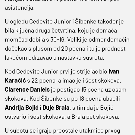
asistencija.
U ogledu Cedevite Junior i Šibenke također je
bila ključna druga četvrtina, koju je domaća
momčad dobila s 30-16. Veliki je odmor domaćin
dočekao s plusom od 20 poena i tu je prednost
lakoćom održavao u nastavku susreta.
Kod Cedevite Junior prvi je strijelac bio
Ivan
Karačić
s 22 poena, a imao je i šest skokova.
Clarence Daniels
je postigao 15 poena uz osam
skokova. Kod Šibenke su po 18 poena ubacili
Andrija Bojić
i
Duje Brala
, s tim da je Bojić
ostvario i šest skokova, a Brala pet skokova.
U subotu se igraju preostale utakmice prvog