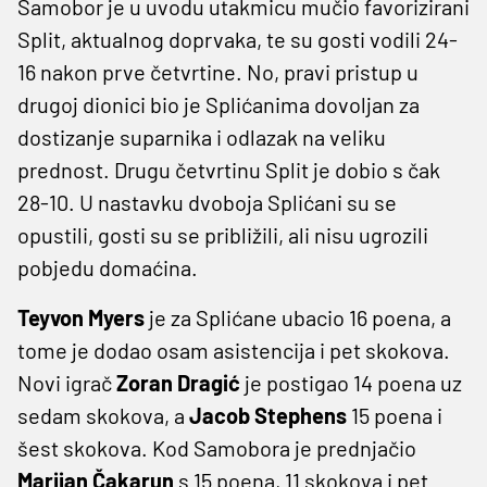
Samobor je u uvodu utakmicu mučio favorizirani
Split, aktualnog doprvaka, te su gosti vodili 24-
16 nakon prve četvrtine. No, pravi pristup u
drugoj dionici bio je Splićanima dovoljan za
dostizanje suparnika i odlazak na veliku
prednost. Drugu četvrtinu Split je dobio s čak
28-10. U nastavku dvoboja Splićani su se
opustili, gosti su se približili, ali nisu ugrozili
pobjedu domaćina.
Teyvon Myers
je za Splićane ubacio 16 poena, a
tome je dodao osam asistencija i pet skokova.
Novi igrač
Zoran Dragić
je postigao 14 poena uz
sedam skokova, a
Jacob Stephens
15 poena i
šest skokova. Kod Samobora je prednjačio
Marijan Čakarun
s 15 poena, 11 skokova i pet