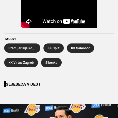
TAGOVI
Premijer liga košarkaša
KK Split
KK Samobor
KK Virtus Zagreb
Šibenka
SLJEDEĆA VIJEST