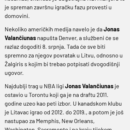
je spreman završnu igračku fazu provesti u
domovini.
Nekoliko američkih medija navelo je da
Jonas
Valančiunas
napušta Denver, a službeni će se
razlaz dogoditi 8. srpnja. Tada će sve biti
spremno za njegov povratak u Litvu, odnosno u
Žalgiris s kojim bi trebao potpisati dvogodišnji
ugovor.
Najdublji trag u NBA ligi
Jonas Valančiunas
je
ostavio u Torontu koji ga je na draftu 2011.
godine uzeo kao peti izbor. U kanadskom klubu
je Litavac igrao od 2012. do 2019., a potom je još
nastupao za Memphis, New Orleans,
Washington, Sacramento i na kraju tijekom