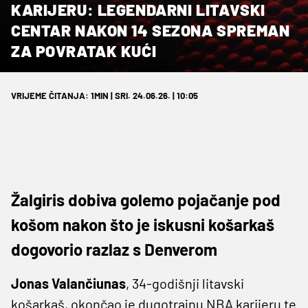
KARIJERU: LEGENDARNI LITAVSKI
CENTAR NAKON 14 SEZONA SPREMAN
ZA POVRATAK KUĆI
VRIJEME ČITANJA: 1MIN | SRI. 24.06.26. | 10:05
Žalgiris dobiva golemo pojačanje pod
košom nakon što je iskusni košarkaš
dogovorio razlaz s Denverom
Jonas Valančiunas
, 34-godišnji litavski
košarkaš, okončao je dugotrajnu NBA karijeru te