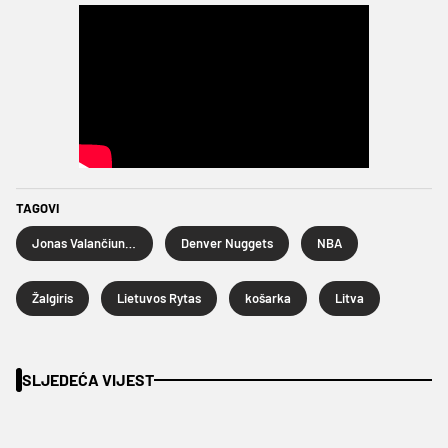
TAGOVI
Jonas Valančiunas
Denver Nuggets
NBA
Žalgiris
Lietuvos Rytas
košarka
Litva
SLJEDEĆA VIJEST