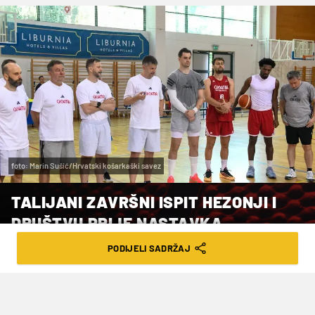
foto: Marin Sušić/Hrvatski košarkaški savez
TALIJANI ZAVRŠNI ISPIT HEZONJI I
DRUŠTVU PRIJE NASTAVKA
KVALIFIKACIJA
PODIJELI SADRŽAJ
VRIJEME ČITANJA: 1MIN | SRI. 24.06.26. | 10:05