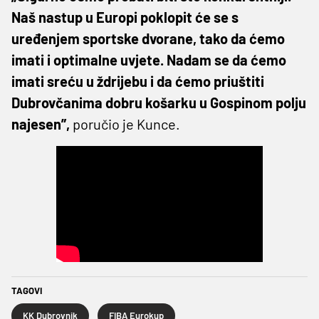
Naš nastup u Europi poklopit će se s
uređenjem sportske dvorane, tako da ćemo
imati i optimalne uvjete. Nadam se da ćemo
imati sreću u ždrijebu i da ćemo priuštiti
Dubrovčanima dobru košarku u Gospinom polju
najesen”,
poručio je Kunce.
TAGOVI
KK Dubrovnik
FIBA Eurokup