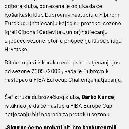
odbora kluba, donesena je odluka da će
Košarkaški klub Dubrovnik nastupiti u Fibinom
Eurokupu (natjecanju kojeg su protekel sezone
igrali Cibona i Cedevita Junior) natjecanju
sljedeće sezone, stoji u priopćenju kluba s juga
Hrvatske.
Bit će to prvi iskorak u europska natjecanja još
od sezone 2005./2006., kada je Dubrovnik
nastupao u FIBA Eurocup Challenge natjecanju.
Šef struke dubrovačkog kluba,
Darko
Kunce
,
istaknuo je da će nastup u FIBA Europe Cup
natjecanju biti nagrada za proteklu sezonu.
„Sigurno ćemo probati biti što konkurentniji.