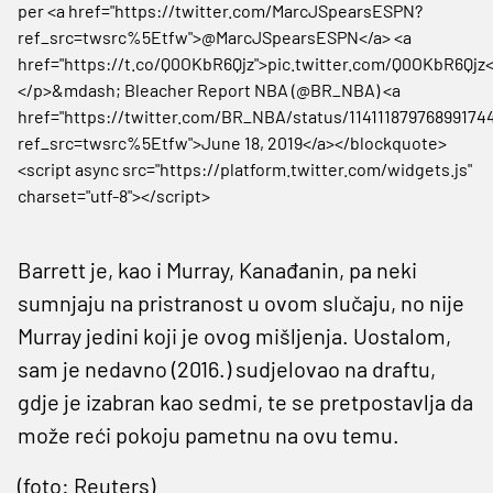
per <a href="https://twitter.com/MarcJSpearsESPN?
ref_src=twsrc%5Etfw">@MarcJSpearsESPN</a> <a
href="https://t.co/Q0OKbR6Qjz">pic.twitter.com/Q0OKbR6Qjz<
</p>&mdash; Bleacher Report NBA (@BR_NBA) <a
href="https://twitter.com/BR_NBA/status/11411187976899174
ref_src=twsrc%5Etfw">June 18, 2019</a></blockquote>
<script async src="https://platform.twitter.com/widgets.js"
charset="utf-8"></script>
Barrett je, kao i Murray, Kanađanin, pa neki
sumnjaju na pristranost u ovom slučaju, no nije
Murray jedini koji je ovog mišljenja. Uostalom,
sam je nedavno (2016.) sudjelovao na draftu,
gdje je izabran kao sedmi, te se pretpostavlja da
može reći pokoju pametnu na ovu temu.
(foto: Reuters)