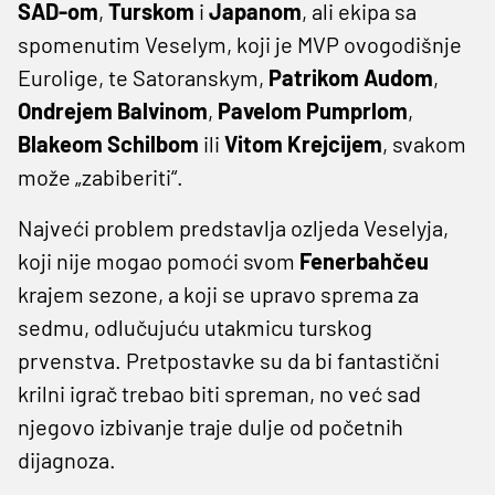
SAD-om
,
Turskom
i
Japanom
, ali ekipa sa
spomenutim Veselym, koji je MVP ovogodišnje
Eurolige, te Satoranskym,
Patrikom Audom
,
Ondrejem Balvinom
,
Pavelom Pumprlom
,
Blakeom Schilbom
ili
Vitom Krejcijem
, svakom
može „zabiberiti“.
Najveći problem predstavlja ozljeda Veselyja,
koji nije mogao pomoći svom
Fenerbahčeu
krajem sezone, a koji se upravo sprema za
sedmu, odlučujuću utakmicu turskog
prvenstva. Pretpostavke su da bi fantastični
krilni igrač trebao biti spreman, no već sad
njegovo izbivanje traje dulje od početnih
dijagnoza.