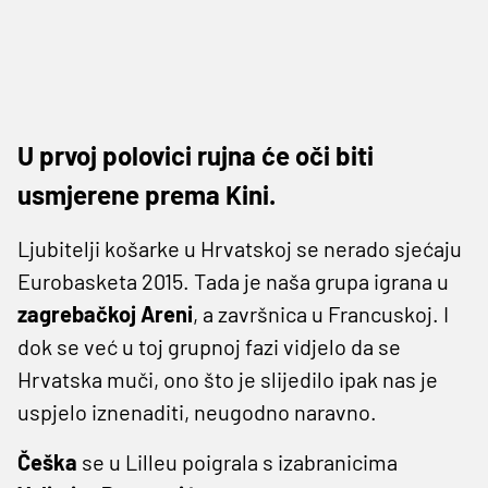
U prvoj polovici rujna će oči biti
usmjerene prema Kini.
Ljubitelji košarke u Hrvatskoj se nerado sjećaju
Eurobasketa 2015. Tada je naša grupa igrana u
zagrebačkoj Areni
, a završnica u Francuskoj. I
dok se već u toj grupnoj fazi vidjelo da se
Hrvatska muči, ono što je slijedilo ipak nas je
uspjelo iznenaditi, neugodno naravno.
Češka
se u Lilleu poigrala s izabranicima