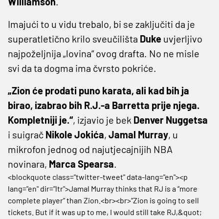
Williamson
.
Imajući to u vidu trebalo, bi se zaključiti da je
superatletično krilo sveučilišta
Duke
uvjerljivo
najpoželjnija „lovina“ ovog drafta. No ne misle
svi da ta dogma ima čvrsto pokriće.
„Zion će prodati puno karata, ali kad bih ja
birao, izabrao bih R.J.-a Barretta prije njega.
Kompletniji je.“
, izjavio je bek
Denver Nuggetsa
i suigrač
Nikole Jokića
,
Jamal Murray
, u
mikrofon jednog od najutjecajnijih NBA
novinara,
Marca Spearsa
.
<blockquote class="twitter-tweet" data-lang="en"><p
lang="en" dir="ltr">Jamal Murray thinks that RJ is a “more
complete player” than Zion.<br><br>“Zion is going to sell
tickets. But if it was up to me, I would still take RJ,&quot;