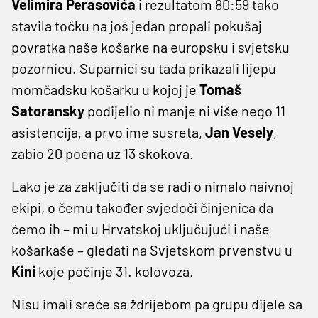
Velimira Perasovića
i rezultatom 80:59 tako
stavila točku na još jedan propali pokušaj
povratka naše košarke na europsku i svjetsku
pozornicu. Suparnici su tada prikazali lijepu
momčadsku košarku u kojoj je
Tomaš
Satoransky
podijelio ni manje ni više nego 11
asistencija, a prvo ime susreta,
Jan Vesely
,
zabio 20 poena uz 13 skokova.
Lako je za zaključiti da se radi o nimalo naivnoj
ekipi, o čemu također svjedoči činjenica da
ćemo ih – mi u Hrvatskoj uključujući i naše
košarkaše – gledati na Svjetskom prvenstvu u
Kini
koje počinje 31. kolovoza.
Nisu imali sreće sa ždrijebom pa grupu dijele sa