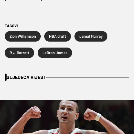
TAGOVI
Zion Williamson
NBA draft
Jamal Murray
R.J.Barrett
LeBron James
SLJEDEĆA VIJEST