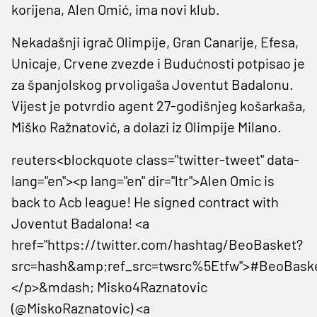
korijena, Alen Omić, ima novi klub.
Nekadašnji igrač Olimpije, Gran Canarije, Efesa,
Unicaje, Crvene zvezde i Budućnosti potpisao je
za španjolskog prvoligaša Joventut Badalonu.
Vijest je potvrdio agent 27-godišnjeg košarkaša,
Miško Ražnatović, a dolazi iz Olimpije Milano.
reuters<blockquote class="twitter-tweet" data-
lang="en"><p lang="en" dir="ltr">Alen Omic is
back to Acb league! He signed contract with
Joventut Badalona! <a
href="https://twitter.com/hashtag/BeoBasket?
src=hash&amp;ref_src=twsrc%5Etfw">#BeoBask
</p>&mdash; Misko4Raznatovic
(@MiskoRaznatovic) <a