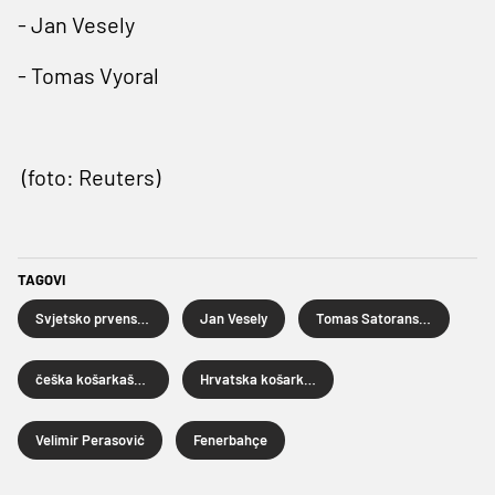
- Jan Vesely
- Tomas Vyoral
(foto: Reuters)
TAGOVI
Svjetsko prvenstvo u košarci
Jan Vesely
Tomas Satoransky
češka košarkaška reprezentacija
Hrvatska košarkaška reprezentacija
Velimir Perasović
Fenerbahçe