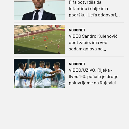
Fifa potvrdila da
Infantino i dalje ima
podršku, Uefa odgovorila
kako bojkot ostaje na
snazi
NOGOMET
VIDEO Sandro Kulenović
opet zabio, ima već
sedam golova na
pripremama
NOGOMET
VIDEO/UŽIVO: Rijeka -
Ilves 1-0, počelo je drugo
poluvrijeme na Rujevici