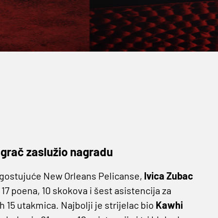
uigrač zaslužio nagradu
i gostujuće New Orleans Pelicanse,
Ivica Zubac
 17 poena, 10 skokova i šest asistencija za
h 15 utakmica. Najbolji je strijelac bio
Kawhi