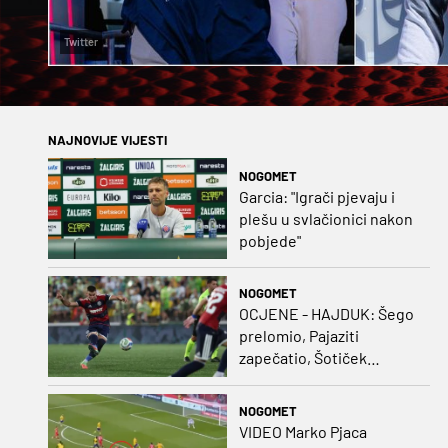
Twitter
NAJNOVIJE VIJESTI
NOGOMET
Garcia: "Igrači pjevaju i
plešu u svlačionici nakon
pobjede"
NOGOMET
OCJENE - HAJDUK: Šego
prelomio, Pajaziti
zapečatio, Šotiček
oduševio u predstavi
splitskih 'odlikaša'
NOGOMET
VIDEO Marko Pjaca