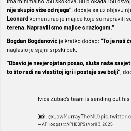
ima minimalno 750 skokova, 80 blokada i 50 osvoje
nije skupio više od njega"
, dodaje se uz objavu nj
Leonard
komentirao je majice koje su napravili s
terena. Napravili smo majice s razlogom."
Bogdan Bogdanović
je kratko dodao:
"To je naš 
naglasio je sjajni srpski bek.
"Obavio je nevjerojatan posao, sluša naše savjete.
to što radi na vlastitoj igri i postaje sve bolji"
, do
Ivica Zubac’s team is sending out h
(📸:
@LawMurrayTheNU
)
pic.twitter
— APHoops (@APH00PS)
April 3, 2025