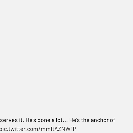
rves it. He's done a lot... He's the anchor of
pic.twitter.com/mmItAZNW1P