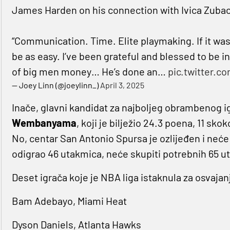
James Harden on his connection with Ivica Zubac
“Communication. Time. Elite playmaking. If it was 
be as easy. I’ve been grateful and blessed to be i
of big men money… He’s done an…
pic.twitter.
— Joey Linn (@joeylinn_)
April 3, 2025
Inače, glavni kandidat za najboljeg obrambenog i
Wembanyama
, koji je bilježio 24.3 poena, 11 sko
No, centar San Antonio Spursa je ozlijeđen i neće 
odigrao 46 utakmica, neće skupiti potrebnih 65 u
Deset igrača koje je NBA liga istaknula za osvaj
Bam Adebayo, Miami Heat
Dyson Daniels, Atlanta Hawks