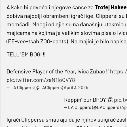
A kako bi povećali njegove šanse za
Trofej Hake
dobiva najbolji obrambeni igrač lige, Clippersi su 
momčadi. Mnogi od njih su na današnju utakmicu 
majicama na kojima je velikim slovima pisalo Ivi
(EE-vee-tsah ZOO-bahts). Na majici je bilo napisa
TELL 'EM BOGI ‼️
Defensive Player of the Year, Ivica Zubac ‼️
https:
pic.twitter.com/zaN1ioCVY8
— LA Clippers (@LAClippers)
April 3, 2025
Reppin’ our DPOY 👏
pic.
— LA Clippers (@LAClippers)
Ap
Igrači Clippersa smatraju da je njihov suigrač zasl