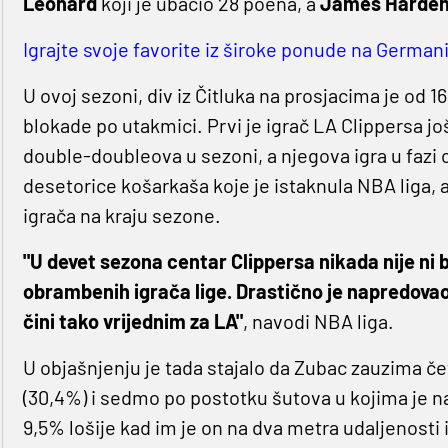
Leonard
koji je ubacio 28 poena, a
James Harde
Igrajte svoje favorite iz široke ponude na Germanij
U ovoj sezoni, div iz Čitluka na prosjacima je od 16
blokade po utakmici. Prvi je igrač LA Clippersa jo
double-doubleova u sezoni, a njegova igra u fazi 
desetorice košarkaša koje je istaknula NBA liga, 
igrača na kraju sezone.
"U devet sezona centar Clippersa nikada nije ni 
obrambenih igrača lige. Drastično je napredovao
čini tako vrijednim za LA"
, navodi NBA liga.
U objašnjenju je tada stajalo da Zubac zauzima 
(30,4%) i sedmo po postotku šutova u kojima je na
9,5% lošije kad im je on na dva metra udaljenosti i