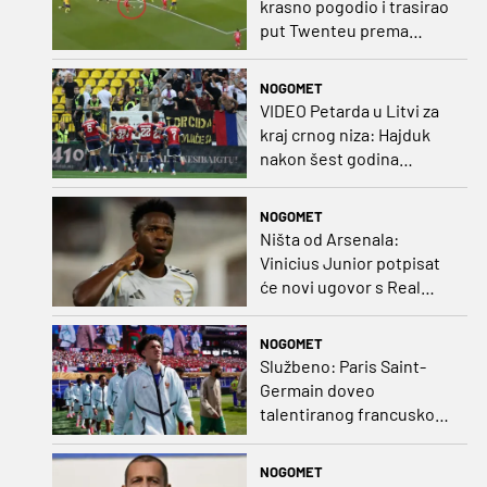
krasno pogodio i trasirao
put Twenteu prema
važnoj pobjedi
NOGOMET
VIDEO Petarda u Litvi za
kraj crnog niza: Hajduk
nakon šest godina
pobijedio na europskom
gostovanju
NOGOMET
Ništa od Arsenala:
Vinicius Junior potpisat
će novi ugovor s Real
Madridom
NOGOMET
Službeno: Paris Saint-
Germain doveo
talentiranog francuskog
ofenzivca iz Monaca
NOGOMET