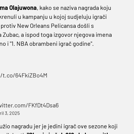
ema Olajuwona
, kako se naziva nagrada koju
krenuli u kampanju u kojoj sudjeluju igrači
protiv New Orleans Pelicansa došli s
ca Zubac, a ispod toga izgovor njegova imena
no i "1. NBA obrambeni igrač godine".
//t.co/64FkiZBo4M
twitter.com/FKfDt4Dsa6
ril 3, 2025
užio nagradu jer je jedini igrač ove sezone koji