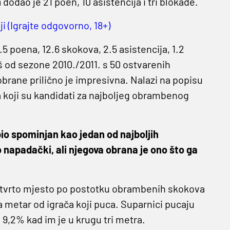
n
dodao je 21 poen, 10 asistencija i tri blokade.
i (Igrajte odgovorno, 18+)
.5 poena, 12.6 skokova, 2.5 asistencija, 1.2
š od sezone 2010./2011. s 50 ostvarenih
obrane prilično je impresivna. Nalazi na popisu
a koji su kandidati za najboljeg obrambenog
bio spominjan kao jedan od najboljih
 napadački, ali njegova obrana je ono što ga
četvrto mjesto po postotku obrambenih skokova
 metar od igrača koji puca. Suparnici pucaju
 9,2% kad im je u krugu tri metra.