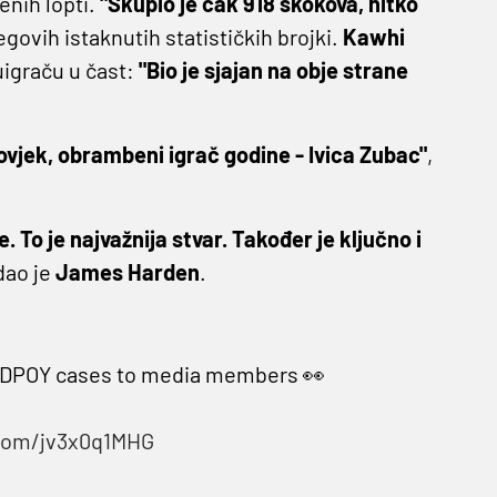
nih lopti.
"Skupio je čak 918 skokova, nitko
egovih istaknutih statističkih brojki.
Kawhi
uigraču u čast:
"Bio je sjajan na obje strane
čovjek, obrambeni igrač godine - Ivica Zubac"
,
 To je najvažnija stvar. Također je ključno i
dao je
James Harden
.
is DPOY cases to media members 👀
.com/jv3x0q1MHG