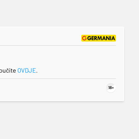
roučite
OVDJE
.