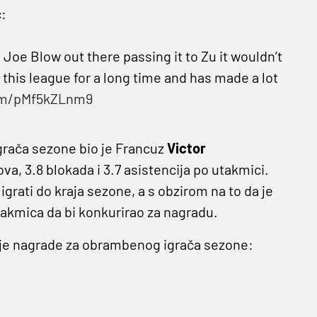
:
Joe Blow out there passing it to Zu it wouldn’t
n this league for a long time and has made a lot
com/pMf5kZLnm9
grača sezone bio je Francuz
Victor
kova, 3.8 blokada i 3.7 asistencija po utakmici.
igrati do kraja sezone, a s obzirom na to da je
takmica da bi konkurirao za nagradu.
anje nagrade za obrambenog igrača sezone: