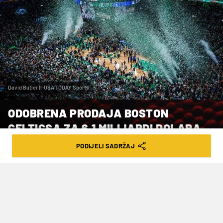
David Butler II-USA TODAY Sports
ODOBRENA PRODAJA BOSTON
CELTICSA ZA 6,1 MILIJARDI DOLARA
PODIJELI SADRŽAJ
VRIJEME ČITANJA: 2MIN | PET. 15.08.25. | 09:43