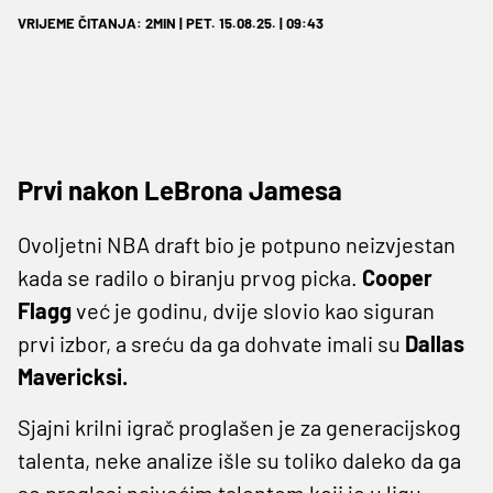
VRIJEME ČITANJA: 2MIN | PET. 15.08.25. | 09:43
Prvi nakon LeBrona Jamesa
Ovoljetni NBA draft bio je potpuno neizvjestan
kada se radilo o biranju prvog picka.
Cooper
Flagg
već je godinu, dvije slovio kao siguran
prvi izbor, a sreću da ga dohvate imali su
Dallas
Mavericksi.
Sjajni krilni igrač proglašen je za generacijskog
talenta, neke analize išle su toliko daleko da ga
se proglasi najvećim talentom koji je u ligu