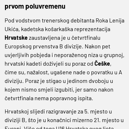
prvom poluvremenu
Pod vodstvom trenerskog debitanta Roka Lenija
Ukića, kadetska košarkaška reprezentacija
Hrvatske
zaustavljena je u četvrtfinalu
Europskog prvenstva B divizije. Nakon pet
uvjerljivih pobjeda i neporaženog niza u grupnoj,
hrvatski kadeti doživjeli su poraz od
Češke
,
čime su, nažalost, ugašene nade o povratku u A
diviziju. Poraz je stigao u jedinom dvoboju u
kojem nismo smjeli izgubiti, jer samo nakon
četvrtfinala nema popravnog ispita.
Hrvatskoj slijedi razigravanje za 5. mjesto u
diviziji B, što je u konačnici mizerno 21. mjesto u
Europi. Više od toga U16 Hrvatska ovog ljeta