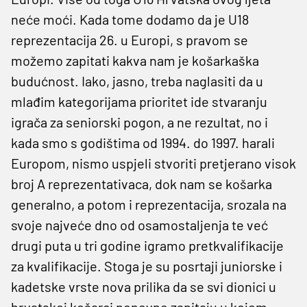
neće moći. Kada tome dodamo da je U18
reprezentacija 26. u Europi, s pravom se
možemo zapitati kakva nam je košarkaška
budućnost. Iako, jasno, treba naglasiti da u
mlađim kategorijama prioritet ide stvaranju
igrača za seniorski pogon, a ne rezultat, no i
kada smo s godištima od 1994. do 1997. harali
Europom, nismo uspjeli stvoriti pretjerano visok
broj A reprezentativaca, dok nam se košarka
generalno, a potom i reprezentacija, srozala na
svoje najveće dno od osamostaljenja te već
drugi puta u tri godine igramo pretkvalifikacije
za kvalifikacije. Stoga je su posrtaji juniorske i
kadetske vrste nova prilika da se svi dionici u
hrvatskoj košarci ponovno zapitaju u kojem