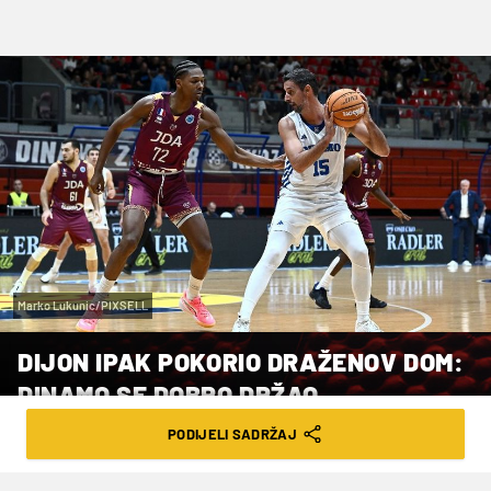
Marko Lukunic/PIXSELL
DIJON IPAK POKORIO DRAŽENOV DOM:
DINAMO SE DOBRO DRŽAO
PODIJELI SADRŽAJ
VRIJEME ČITANJA: 1MIN | SRI. 25.09.24. | 18:20