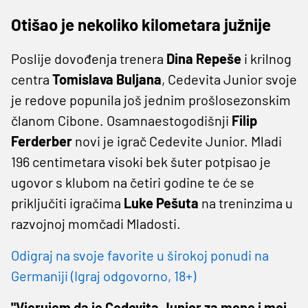
Otišao je nekoliko kilometara južnije
Poslije dovođenja trenera
Dina Repeše
i krilnog
centra
Tomislava Buljana
, Cedevita Junior svoje
je redove popunila još jednim prošlosezonskim
članom Cibone. Osamnaestogodišnji
Filip
Ferderber
novi je igrač Cedevite Junior. Mladi
196 centimetara visoki bek šuter potpisao je
ugovor s klubom na četiri godine te će se
priključiti igračima
Luke Pešuta
na treninzima u
razvojnoj momčadi Mladosti.
Odigraj na svoje favorite u širokoj ponudi na
Germaniji (Igraj odgovorno, 18+)
"Vjerujem da je Cedevita Junior za mene i moj