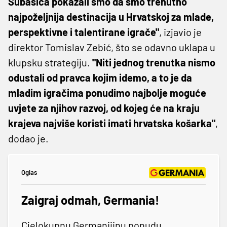
Subašića pokazali smo da smo trenutno
najpoželjnija destinacija u Hrvatskoj za mlade,
perspektivne i talentirane igrače"
, izjavio je
direktor Tomislav Zebić, što se odavno uklapa u
klupsku strategiju.
"Niti jednog trenutka nismo
odustali od pravca kojim idemo, a to je da
mladim igračima ponudimo najbolje moguće
uvjete za njihov razvoj, od kojeg će na kraju
krajeva najviše koristi imati hrvatska košarka"
,
dodao je.
Oglas
Zaigraj odmah, Germania!
Cjelokupnu Germanijinu ponudu