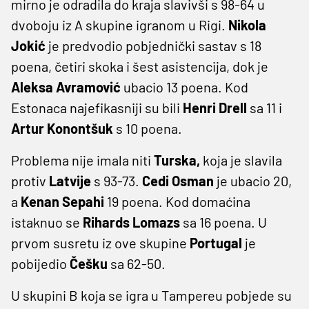
mirno je odradila do kraja slavivši s 98-64 u
dvoboju iz A skupine igranom u Rigi.
Nikola
Jokić
je predvodio pobjednički sastav s 18
poena, četiri skoka i šest asistencija, dok je
Aleksa Avramović
ubacio 13 poena. Kod
Estonaca najefikasniji su bili
Henri Drell
sa 11 i
Artur Konontšuk
s 10 poena.
Problema nije imala niti
Turska,
koja je slavila
protiv
Latvije
s 93-73.
Cedi Osman
je ubacio 20,
a
Kenan Sepahi
19 poena. Kod domaćina
istaknuo se
Rihards Lomazs
sa 16 poena. U
prvom susretu iz ove skupine
Portugal
je
pobijedio
Češku
sa 62-50.
U skupini B koja se igra u Tampereu pobjede su