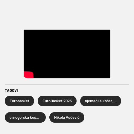
TAGOVI
Eurobasket
EuroBasket 2025
njemačka košarkaška reprezentacija
crnogorska košarkaška reprezentacija
Nikola Vučević