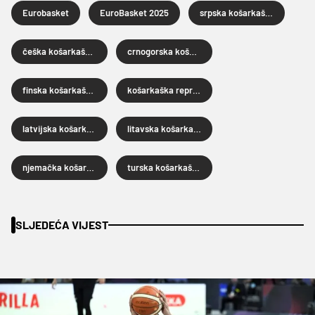
Eurobasket
EuroBasket 2025
srpska košarkaška reprezentacija
češka košarkaška reprezentacija
crnogorska košarkaška reprezentacija
finska košarkaška reprezentacija
košarkaška reprezentacije Litve
latvijska košarkaška reprezentacija
litavska košarkaška reprezentacija
njemačka košarkaška reprezentacija
turska košarkaška reprezentacija
SLJEDEĆA VIJEST