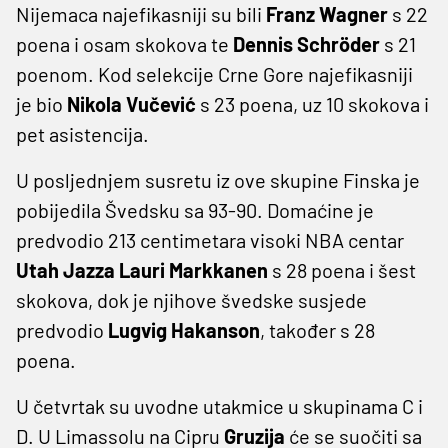
Nijemaca najefikasniji su bili
Franz Wagner
s 22
poena i osam skokova te
Dennis Schröder
s 21
poenom. Kod selekcije Crne Gore najefikasniji
je bio
Nikola Vučević
s 23 poena, uz 10 skokova i
pet asistencija.
U posljednjem susretu iz ove skupine Finska je
pobijedila Švedsku sa 93-90. Domaćine je
predvodio 213 centimetara visoki NBA centar
Utah Jazza Lauri Markkanen
s 28 poena i šest
skokova, dok je njihove švedske susjede
predvodio
Lugvig Hakanson
, također s 28
poena.
U četvrtak su uvodne utakmice u skupinama C i
D. U Limassolu na Cipru
Gruzija
će se suočiti sa