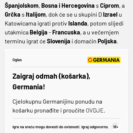
Španjolskom
,
Bosna i Hercegovina
s
Ciprom
, a
Grčka
s
Italijom
, dok će se u skupini D
Izrael
u
Katowicama igrati protiv
Islanda
, potom slijedi
utakmica
Belgija
-
Francuska
, a u večernjem
terminu igrat će
Slovenija
i domaćin
Poljska
.
Oglas
Zaigraj odmah (košarka),
Germania!
Cjelokupnu Germanijinu ponudu na
košarku pronađite i proučite
OVDJE
.
Igre na sreću mogu dovesti do ovisnosti. Igraj odgovorno.