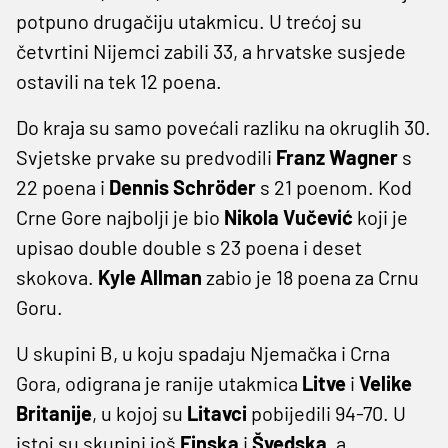
potpuno drugačiju utakmicu. U trećoj su
četvrtini Nijemci zabili 33, a hrvatske susjede
ostavili na tek 12 poena.
Do kraja su samo povećali razliku na okruglih 30.
Svjetske prvake su predvodili
Franz Wagner
s
22 poena i
Dennis Schröder
s 21 poenom. Kod
Crne Gore najbolji je bio
Nikola Vučević
koji je
upisao double double s 23 poena i deset
skokova.
Kyle Allman
zabio je 18 poena za Crnu
Goru.
U skupini B, u koju spadaju Njemačka i Crna
Gora, odigrana je ranije utakmica
Litve
i
Velike
Britanije
, u kojoj su
Litavci
pobijedili 94-70. U
istoj su skupini još
Finska
i
Švedska
, a