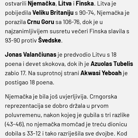
ostvarili
Njemačka
,
Litva
i
Finska
. Litva je
pobijedila
Veliku Britaniju
s 90-74, Njemačka je
porazila
Crnu Goru
sa 106-76, dok je u
najzanimljivijem susretu večeri Finska slavila s
93-90 protiv
Švedske
.
Jonas Valančiunas
je predvodio Litvu s 18
poena i devet skokova, dok ih je
Azuolas Tubelis
zabio 17. Na suprotnoj strani
Akwasi Yeboah
je
postigao 18 poena.
Njemačka je bila još uvjerljivija. Crngorska
reprezentacija se dobro držala u prvom
poluvremenu, nakon kojeg je gubila s tri razlike
(43-46), no njemačka momčad je treću dionicu
dobila s 33-12 i tako razriješila sve dvojbe. Kod