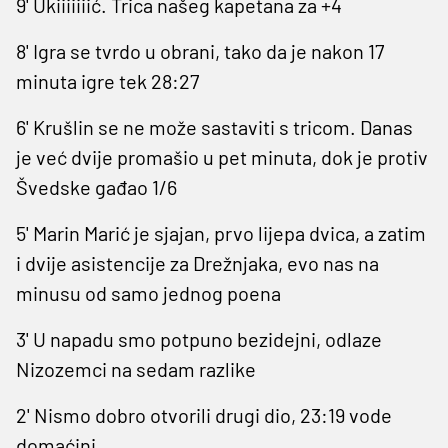
9' Ukiiiiiiić. Trica našeg kapetana za +4
8' Igra se tvrdo u obrani, tako da je nakon 17
minuta igre tek 28:27
6' Krušlin se ne može sastaviti s tricom. Danas
je već dvije promašio u pet minuta, dok je protiv
Švedske gađao 1/6
5' Marin Marić je sjajan, prvo lijepa dvica, a zatim
i dvije asistencije za Drežnjaka, evo nas na
minusu od samo jednog poena
3' U napadu smo potpuno bezidejni, odlaze
Nizozemci na sedam razlike
2' Nismo dobro otvorili drugi dio, 23:19 vode
domaćini