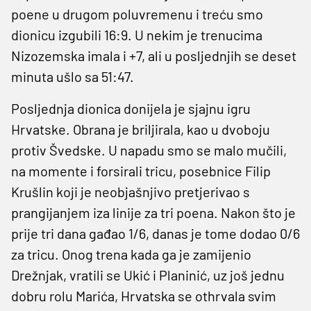
poene u drugom poluvremenu i treću smo
dionicu izgubili 16:9. U nekim je trenucima
Nizozemska imala i +7, ali u posljednjih se deset
minuta ušlo sa 51:47.
Posljednja dionica donijela je sjajnu igru
Hrvatske. Obrana je briljirala, kao u dvoboju
protiv Švedske. U napadu smo se malo mučili,
na momente i forsirali tricu, posebnice Filip
Krušlin koji je neobjašnjivo pretjerivao s
prangijanjem iza linije za tri poena. Nakon što je
prije tri dana gađao 1/6, danas je tome dodao 0/6
za tricu. Onog trena kada ga je zamijenio
Drežnjak, vratili se Ukić i Planinić, uz još jednu
dobru rolu Marića, Hrvatska se othrvala svim