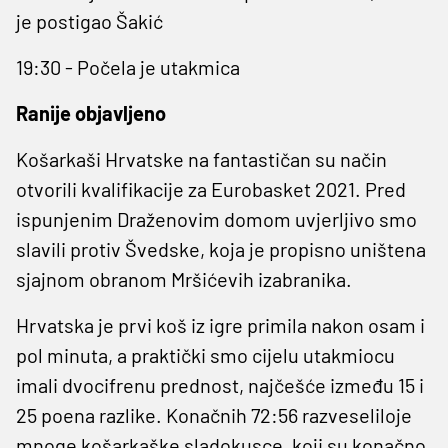
je postigao Šakić
19:30 - Počela je utakmica
Ranije objavljeno
Košarkaši Hrvatske na fantastičan su način
otvorili kvalifikacije za Eurobasket 2021. Pred
ispunjenim Draženovim domom uvjerljivo smo
slavili protiv Švedske, koja je propisno uništena
sjajnom obranom Mršićevih izabranika.
Hrvatska je prvi koš iz igre primila nakon osam i
pol minuta, a praktički smo cijelu utakmiocu
imali dvocifrenu prednost, najčešće između 15 i
25 poena razlike. Konačnih 72:56 razveseliloje
mnoge košarkaške sladokusce, koji su konačno