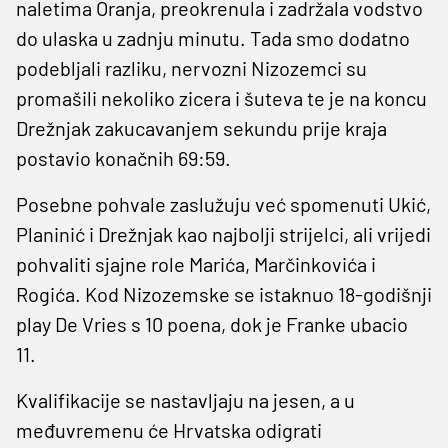
naletima Oranja, preokrenula i zadržala vodstvo
do ulaska u zadnju minutu. Tada smo dodatno
podebljali razliku, nervozni Nizozemci su
promašili nekoliko zicera i šuteva te je na koncu
Drežnjak zakucavanjem sekundu prije kraja
postavio konačnih 69:59.
Posebne pohvale zaslužuju već spomenuti Ukić,
Planinić i Drežnjak kao najbolji strijelci, ali vrijedi
pohvaliti sjajne role Marića, Marčinkovića i
Rogića. Kod Nizozemske se istaknuo 18-godišnji
play De Vries s 10 poena, dok je Franke ubacio
11.
Kvalifikacije se nastavljaju na jesen, a u
međuvremenu će Hrvatska odigrati