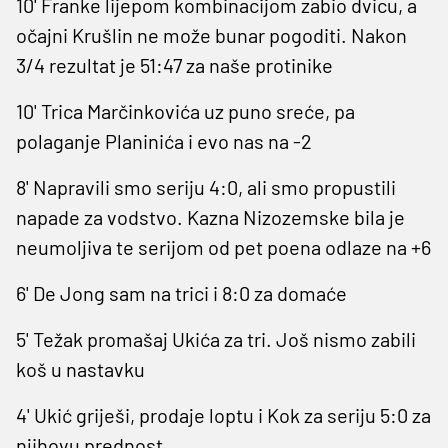
10' Franke lijepom kombinacijom zabio dvicu, a
očajni Krušlin ne može bunar pogoditi. Nakon
3/4 rezultat je 51:47 za naše protinike
10' Trica Marčinkovića uz puno sreće, pa
polaganje Planinića i evo nas na -2
8' Napravili smo seriju 4:0, ali smo propustili
napade za vodstvo. Kazna Nizozemske bila je
neumoljiva te serijom od pet poena odlaze na +6
6' De Jong sam na trici i 8:0 za domaće
5' Težak promašaj Ukića za tri. Još nismo zabili
koš u nastavku
4' Ukić griješi, prodaje loptu i Kok za seriju 5:0 za
njihovu prednost