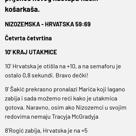
košarkaša.
NIZOZEMSKA - HRVATSKA 59:69
Četvrta četvrtina
10' KRAJ UTAKMICE
10' Hrvatska je otišla na +10, a na semaforu je
ostalo 0,8 sekundi. Bravo dečki!
9' Šakić prekrasno pronalazi Marića koji lagano
zabija i sada možemo reći kako je utakmica
gotova. Naravno, osim ako Nizozemci u svojim
redovima nemaju Tracyja McGradyja
8'Rogić zabija, Hrvatska je na +5