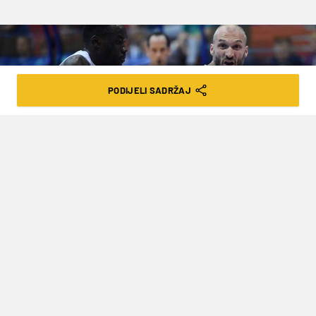
PODIJELI SADRŽAJ
MARKO SIMONOVIĆ NAPUSTIO
CEDEVITU I POTPISAO ZA NOVI KLUB
VRIJEME ČITANJA: 3MIN | PON. 24.02.20. | 19:23