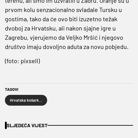
terenu, ali smo im uzvratili u Zadru. Oranje su u
prvom kolu senzacionalno svladale Tursku u
gostima, tako da će ovo biti izuzetno težak
dvoboj za Hrvatsku, ali nakon sjajne igre u
Zagrebu, vjerujemo da Veljko Mršić i njegovo
društvo imaju dovoljno aduta za novu pobjedu.
(foto: pixsell)
TAGOVI
Hrvatska košarkaška reprezentacija
SLJEDEĆA VIJEST