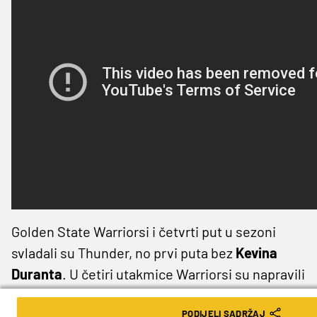
Golden State Warriorsi i četvrti put u sezoni
svladali su Thunder, no prvi puta bez
Kevina
Duranta
. U četiri utakmice Warriorsi su napravili
velikih +69 razlike nad rivalima iz Oklahome.
PODIJELI SADRŽAJ
Najbolji na utakmici bio je
Klay Thomspon
s 34