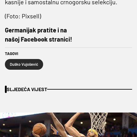
kasnije i samostalnu crnogorsku selekciju.
(Foto: Pixsell)
Germanijak pratite i na
našoj
Facebook
stranici!
TAGOVI
Duško Vujošević
SLJEDEĆA VIJEST