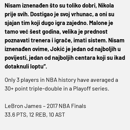
Nisam iznenađen što su toliko dobri, Nikola
prije svih. Dostigao je svoj vrhunac, a oni su
sjajan tim koji dugo igra zajedno. Malone je
tamo već šest godina, velika je prednost
poznavati trenera i igrače, imati sistem. Nisam
iznenađen ovime, Jokić je jedan od najboljih u
povijesti, jedan od najboljih centara koji su ikad
dotaknuli loptu“.
Only 3 players in NBA history have averaged a
30+ point triple-double in a Playoff series.
LeBron James – 2017 NBA Finals
33.6 PTS, 12 REB, 10 AST