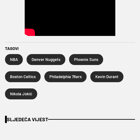
TAGOVI
NBA
Denver Nuggets
Phoenix Suns
Boston Celtics
Philadelphia 76ers
Kevin Durant
Nikola Jokić
SLJEDEĆA VIJEST