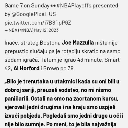
Game 7 on Sunday 👀
#NBAPlayoffs
presented
by
@GooglePixel_US
pic.twitter.com/i7B8fipP6Z
— NBA (@NBA)
May 12, 2023
Inače, strateg Bostona
Joe Mazzulla
ništa nije
prepustio slučaju pa je rotaciju skratio na samo
sedam igrača. Tatum je igrao 43 minute, Smart
42,
Al Horford
i Brown po 39.
„Bilo je trenutaka u utakmici kada su oni bili u
dobroj seriji, preuzeli vodstvo, no mi nismo
paničarili. Ostali na smo na zacrtanom kursu,
vjerovali jedni drugima i na kraju smo uspjeli
izvući pobjedu. Pogledali smo jedni druge u oči i
nije bilo sumnje. Po meni, to je bila najvažnija