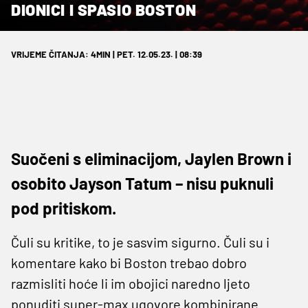
DIONICI I SPASIO BOSTON
VRIJEME ČITANJA: 4MIN | PET. 12.05.23. | 08:39
Suočeni s eliminacijom, Jaylen Brown i
osobito Jayson Tatum – nisu puknuli
pod pritiskom.
Čuli su kritike, to je sasvim sigurno. Čuli su i
komentare kako bi Boston trebao dobro
razmisliti hoće li im obojici naredno ljeto
ponuditi super-max ugovore kombinirane