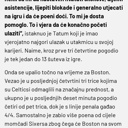
asistencije, lijepiti blokade i generalno utjecati
na igru i da će poeni doći. To mi je dosta
pomoglo. To i vjera da će konačno početi
ulaziti“,
istaknuo je Tatum koji je imao
vjerojatno najgori ulazak u utakmicu u svojoj
karijeri. Naime, kroz prve tri četvrtine pogodio
je tek jedan do 13 šuteva iz igre.
Onda se upalio točno na vrijeme za Boston.
Vezao je u posljednjoj četvrtini tri trice kojima
su Celticsi odmaglili na značajnu prednost, a
ukupno je u posljednjih deset minuta pogodio
četiri od pet trica, dok je s linije penala gađao
4/4. Samostalno je zabio više poena od cijele
momčadi Sixersa zbog čega će Boston na svom