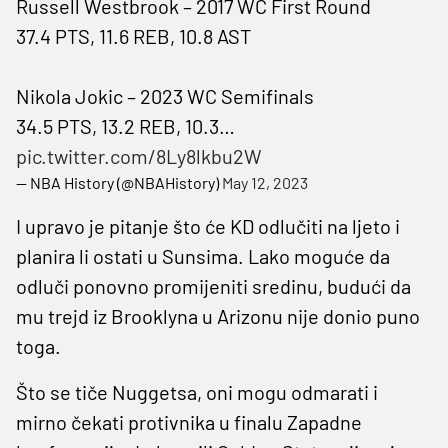
Russell Westbrook – 2017 WC First Round
37.4 PTS, 11.6 REB, 10.8 AST
Nikola Jokic – 2023 WC Semifinals
34.5 PTS, 13.2 REB, 10.3…
pic.twitter.com/8Ly8lkbu2W
— NBA History (@NBAHistory)
May 12, 2023
I upravo je pitanje što će KD odlučiti na ljeto i
planira li ostati u Sunsima. Lako moguće da
odluči ponovno promijeniti sredinu, budući da
mu trejd iz Brooklyna u Arizonu nije donio puno
toga.
Što se tiče Nuggetsa, oni mogu odmarati i
mirno čekati protivnika u finalu Zapadne