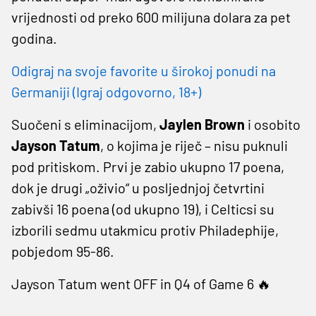
vrijednosti od preko 600 milijuna dolara za pet
godina.
Odigraj na svoje favorite u širokoj ponudi na
Germaniji (Igraj odgovorno, 18+)
Suočeni s eliminacijom,
Jaylen Brown
i osobito
Jayson Tatum
, o kojima je riječ – nisu puknuli
pod pritiskom. Prvi je zabio ukupno 17 poena,
dok je drugi „oživio“ u posljednjoj četvrtini
zabivši 16 poena (od ukupno 19), i Celticsi su
izborili sedmu utakmicu protiv Philadephije,
pobjedom 95-86.
Jayson Tatum went OFF in Q4 of Game 6 🔥