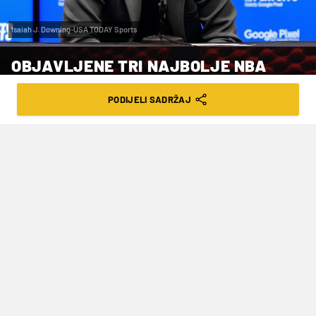
Isaiah J. Downing-USA TODAY Sports
OBJAVLJENE TRI NAJBOLJE NBA
PETORKE: U PRVOJ NEMA NIKOLE
PODIJELI SADRŽAJ
JOKIĆA
VRIJEME ČITANJA: 4MIN | PET. 12.05.23. | 08:39
Izbor koji je već donio rasprave.
NBA liga noćas je objavila tri najbolje petorke