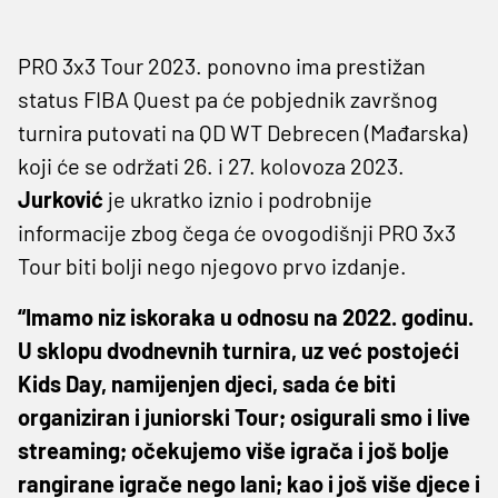
PRO 3x3 Tour 2023. ponovno ima prestižan
status FIBA Quest pa će pobjednik završnog
turnira putovati na QD WT Debrecen (Mađarska)
koji će se održati 26. i 27. kolovoza 2023.
Jurković
je ukratko iznio i podrobnije
informacije zbog čega će ovogodišnji PRO 3x3
Tour biti bolji nego njegovo prvo izdanje.
“Imamo niz iskoraka u odnosu na 2022. godinu.
U sklopu dvodnevnih turnira, uz već postojeći
Kids Day, namijenjen djeci, sada će biti
organiziran i juniorski Tour; osigurali smo i live
streaming; očekujemo više igrača i još bolje
rangirane igrače nego lani; kao i još više djece i