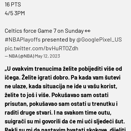
16 PTS
4/5 3PM
Celtics force Game 7 on Sunday 👀
#NBAPlayoffs
presented by
@GooglePixel_US
pic.twitter.com/bvHuRTOZdh
— NBA (@NBA)
May 12, 2023
„U ovakvim trenucima želite pobijediti više od
ičega. Želite igrati dobro. Pa kada vam šutevi
ne ulaze, kada situacija ne ide u vašu korist,
želite to još i više. Pokušavao sam ostati
prisutan, pokušavao sam ostati u trenutku i
raditi druge stvari. I na svakom time outu,
suigrači su mi govorili da će mi ući sljedeći šut.
Rekli su mi da nastavim hvatati skokove, dijeliti