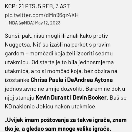
KCP: 21 PTS, 5 REB, 3 AST
pic.twitter.com/dMn96gz4XH
— NBA (@NBA)
May 12, 2023
Sunsi, pak, nisu mogli ili znali kako protiv
Nuggetsa. Nit' su izašli na parket s pravim
gardom – momčadi koja želi izboriti sedmu
utakmicu. Od starta je to bila jednosmjerna
utakmica, a to si momčad koja, bez obzira na
izostanke
Chrisa Paula i DeAndrea Aytona
jednostavno ne smije dozvoliti. Barem ne dok u
njoj stanuju
Kevin Durant i Devin Booker
. Baš se
KD naklonio Jokiću nakon utakmice.
„Uvijek imam poštovanja za takve igrače, znam
tko je, a gledao sam mnoge velike igrače.