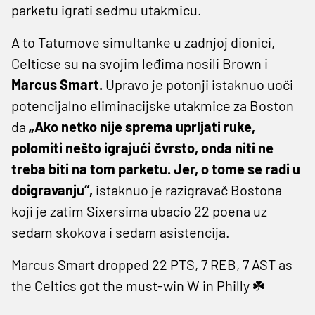
parketu igrati sedmu utakmicu.
A to Tatumove simultanke u zadnjoj dionici,
Celticse su na svojim leđima nosili Brown i
Marcus Smart.
Upravo je potonji istaknuo uoči
potencijalno eliminacijske utakmice za Boston
da
„Ako netko nije sprema uprljati ruke,
polomiti nešto igrajući čvrsto, onda niti ne
treba biti na tom parketu. Jer, o tome se radi u
doigravanju“,
istaknuo je razigravač Bostona
koji je zatim Sixersima ubacio 22 poena uz
sedam skokova i sedam asistencija.
Marcus Smart dropped 22 PTS, 7 REB, 7 AST as
the Celtics got the must-win W in Philly ☘️