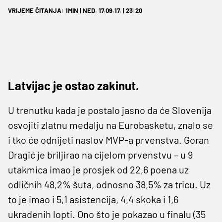
VRIJEME ČITANJA: 1MIN | NED. 17.09.17. | 23:20
Latvijac je ostao zakinut.
U trenutku kada je postalo jasno da će Slovenija
osvojiti zlatnu medalju na Eurobasketu, znalo se
i tko će odnijeti naslov MVP-a prvenstva. Goran
Dragić je briljirao na cijelom prvenstvu – u 9
utakmica imao je prosjek od 22,6 poena uz
odličnih 48,2% šuta, odnosno 38,5% za tricu. Uz
to je imao i 5,1 asistencija, 4,4 skoka i 1,6
ukradenih lopti. Ono što je pokazao u finalu (35