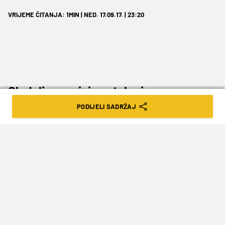
VRIJEME ČITANJA: 1MIN | NED. 17.09.17. | 23:20
Gledali smo sjajnu utakmicu…
PODIJELI SADRŽAJ
U finalu Eurobasketa reprezentacija Slovenije
pobijedila je Srbiju 93:85. U svom prvom finalu
Slovenija je osvojila zlato.
Srbija je dosta dobro otvorila utakmicu i
sredinom i krajem prve četvrtine u nekoliko su
navrata odlazili u vodstvo od četiri ili pet poena