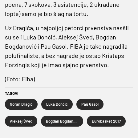
poena, 7 skokova, 3 asistencije, 2 ukradene
lopte) samo je bio šlag na tortu.
Uz Dragića, u najboljoj petorci prvenstva nasšli
su se i Luka Dončić, Aleksej Šved, Bogdan
Bogdanović i Pau Gasol. FIBA je tako nagradila
polufinaliste, a bez nagrade je ostao Kristaps
Porzingis koji je imao sjajno prvenstvo.
(Foto: Fiba)
TAGOVI
Goran Dragić
Luka Dončić
Pau Gasol
Aleksej Šved
Bogdan Bogdanović
Eurobasket 2017