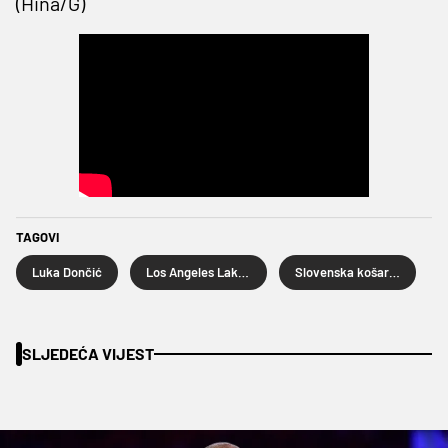
(Hina/G)
TAGOVI
Luka Dončić
Los Angeles Lakers
Slovenska košarkaška reprezentacija
SLJEDEĆA VIJEST