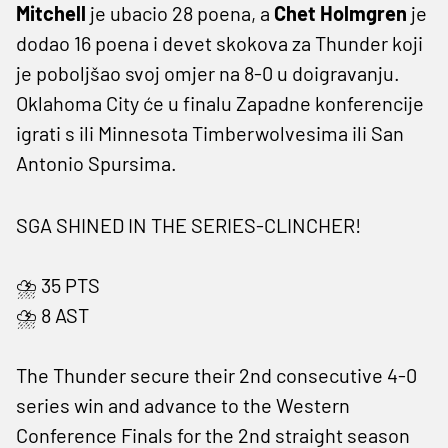
Mitchell
je ubacio 28 poena, a
Chet Holmgren
je
dodao 16 poena i devet skokova za Thunder koji
je poboljšao svoj omjer na 8-0 u doigravanju.
Oklahoma City će u finalu Zapadne konferencije
igrati s ili Minnesota Timberwolvesima ili San
Antonio Spursima.
SGA SHINED IN THE SERIES-CLINCHER!
⛈️ 35 PTS
⛈️ 8 AST
The Thunder secure their 2nd consecutive 4-0
series win and advance to the Western
Conference Finals for the 2nd straight season