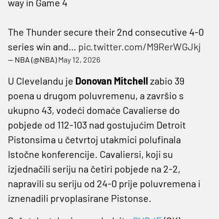
way in Game 4
The Thunder secure their 2nd consecutive 4-0
series win and…
pic.twitter.com/M9RerWGJkj
— NBA (@NBA)
May 12, 2026
U Clevelandu je
Donovan Mitchell
zabio 39
poena u drugom poluvremenu, a završio s
ukupno 43, vodeći domaće Cavalierse do
pobjede od 112-103 nad gostujućim Detroit
Pistonsima u četvrtoj utakmici polufinala
Istočne konferencije. Cavaliersi, koji su
izjednačili seriju na četiri pobjede na 2-2,
napravili su seriju od 24-0 prije poluvremena i
iznenadili prvoplasirane Pistonse.