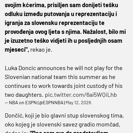
svojim kćerima, prisiljen sam donijeti tešku
odluku između putovanja u reprezentaciju i
igranja za slovensku reprezentaciju te
provođenja ovog ljeta s njima. Nažalost, bilo mi
je izuzetno teško vidjeti ih u posljednjih osam
mjeseci",
rekao je.
Luka Doncic announces he will not play for the
Slovenian national team this summer as he
continues to work towards joint custody of his
two daughters.
pic.twitter.com/6ai5WQiLhb
— NBA on ESPN (@ESPNNBA)
May 12, 2026
Dončić, koji je bio glavni stup slovenskog tima,
oko kojeg je slovenski savez gradio momčad,
dodao je:
"Dao sam sve da predstavljam