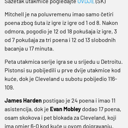
Sažetak utakmice pogledajte
OVDJE
(SK)
Mitchell je na poluvremenu imao samo četiri
poena zbog šuta iz igre iz igre od 1 od 8. Nakon
odmora, pogodio je 12 od 18 pokušaja iz igre, 3
od 7 pokušaja za tri poena i 12 od 13 slobodnih
bacanja u 17 minuta.
Peta utakmica serije igra se u srijedu u Detroitu.
Pistonsi su pobijedili u prve dvije utakmice kod
kuće, dok je Cleveland u subotu pobijedio 116-
109.
James Harden
postigao je 24 poena i imao 11
asistencija, dok je
Evan Mobley
dodao 17 poena,
osam skokova i pet blokada za Cleveland, koji
ima omjer 6-0 kod kuće u ovom doigravanju.