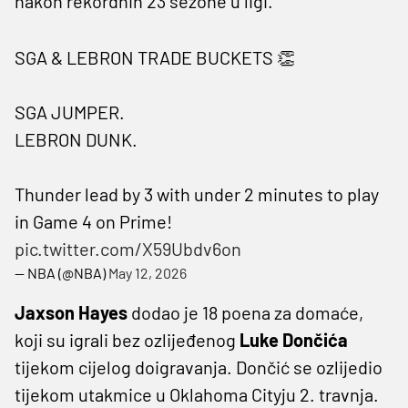
nakon rekordnih 23 sezone u ligi.
SGA & LEBRON TRADE BUCKETS 👏
SGA JUMPER.
LEBRON DUNK.
Thunder lead by 3 with under 2 minutes to play
in Game 4 on Prime!
pic.twitter.com/X59Ubdv6on
— NBA (@NBA)
May 12, 2026
Jaxson Hayes
dodao je 18 poena za domaće,
koji su igrali bez ozlijeđenog
Luke Dončića
tijekom cijelog doigravanja. Dončić se ozlijedio
tijekom utakmice u Oklahoma Cityju 2. travnja.