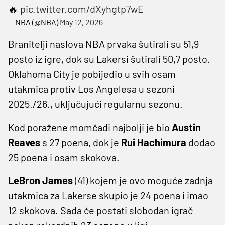
🔥
pic.twitter.com/dXyhgtp7wE
— NBA (@NBA)
May 12, 2026
Branitelji naslova NBA prvaka šutirali su 51,9
posto iz igre, dok su Lakersi šutirali 50,7 posto.
Oklahoma City je pobijedio u svih osam
utakmica protiv Los Angelesa u sezoni
2025./26., uključujući regularnu sezonu.
Kod poražene momčadi najbolji je bio
Austin
Reaves
s 27 poena, dok je
Rui Hachimura
dodao
25 ​​poena i osam skokova.
LeBron James
(41) kojem je ovo moguće zadnja
utakmica za Lakerse skupio je 24 poena i imao
12 skokova. Sada će postati slobodan igrač