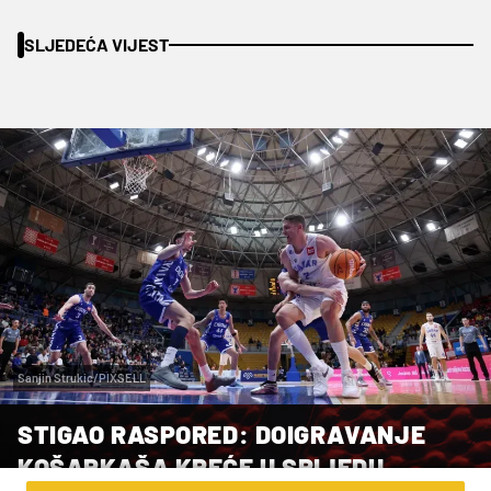
SLJEDEĆA VIJEST
Sanjin Strukic/PIXSELL
STIGAO RASPORED: DOIGRAVANJE
KOŠARKAŠA KREĆE U SRIJEDU,