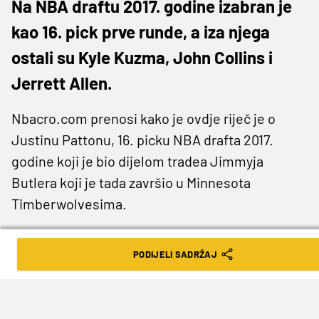
Na NBA draftu 2017. godine izabran je
kao 16. pick prve runde, a iza njega
ostali su Kyle Kuzma, John Collins i
Jerrett Allen.
Nbacro.com prenosi kako je ovdje riječ je o
Justinu Pattonu, 16. picku NBA drafta 2017.
godine koji je bio dijelom tradea Jimmyja
Butlera koji je tada završio u Minnesota
Timberwolvesima.
Veći dio svoje dosadašnje karijere ovaj 23-
PODIJELI SADRŽAJ
godišnjak proveo je u razvojnoj ligi gdje je igrao
za Iowu i Delaware. Tamo je u prosjeku postizao
11,8 poena po utakmici, a valja naglasiti i brojke