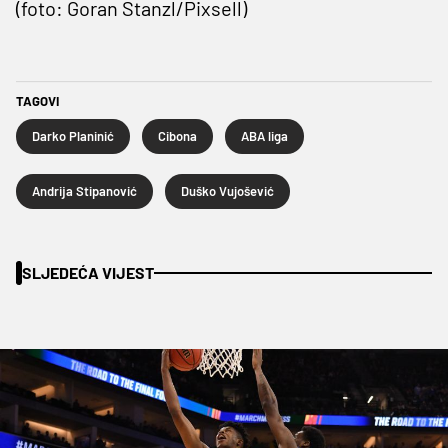
(foto: Goran Stanzl/Pixsell)
TAGOVI
Darko Planinić
Cibona
ABA liga
Andrija Stipanović
Duško Vujošević
SLJEDEĆA VIJEST