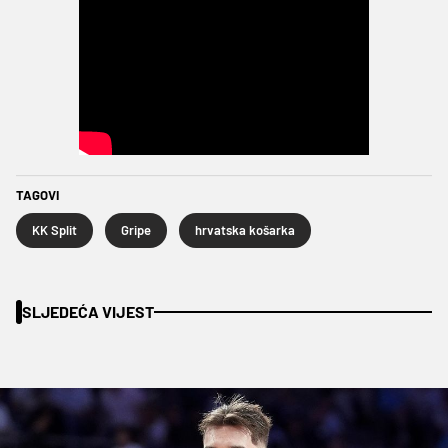
TAGOVI
KK Split
Gripe
hrvatska košarka
SLJEDEĆA VIJEST