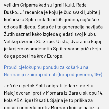
velikim Gripama kad su igrali Kuki, Rađa,
Duško,..." rečenica je koju je čuo svaki ljubitelj
košarke u Splitu mlađi od 35 godina, najčešće
od oca ili djeda. Sada će i ta generacija navijača
Žutih saznati kako izgleda gledati svoj klub u
Velikoj dvorani SC Gripe. U istoj dvorani u kojoj
je krajem osamdesetih Split stvarao priču koja
će ga popeti na krov Europe.
Prouči cjelokupnu ponudu za košarku na
Germaniji i zaigraj odmah (Igraj odgovorno, 18+)
Još će u petak Split odigrati jedan susret u
Maloj dvorani protiv Mornara iz Bara u sklopu 14.
kola ABA lige (19 sati). Sjajna je to prilika za
upisati pobjedu protiv Mornara koji se nalazi u