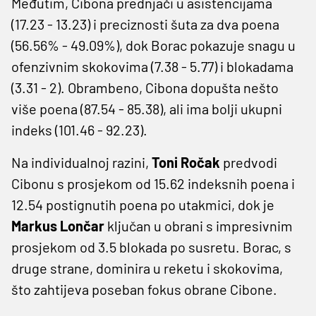
Međutim, Cibona prednjači u asistencijama
(17.23 - 13.23) i preciznosti šuta za dva poena
(56.56% - 49.09%), dok Borac pokazuje snagu u
ofenzivnim skokovima (7.38 - 5.77) i blokadama
(3.31 - 2). Obrambeno, Cibona dopušta nešto
više poena (87.54 - 85.38), ali ima bolji ukupni
indeks (101.46 - 92.23).
Na individualnoj razini,
Toni Ročak
predvodi
Cibonu s prosjekom od 15.62 indeksnih poena i
12.54 postignutih poena po utakmici, dok je
Markus Lončar
ključan u obrani s impresivnim
prosjekom od 3.5 blokada po susretu. Borac, s
druge strane, dominira u reketu i skokovima,
što zahtijeva poseban fokus obrane Cibone.