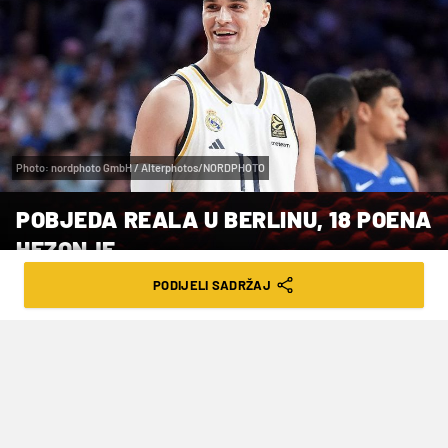
Photo: nordphoto GmbH / Alterphotos/NORDPHOTO
POBJEDA REALA U BERLINU, 18 POENA
HEZONJE
PODIJELI SADRŽAJ
VRIJEME ČITANJA: 2MIN | PET. 27.12.24. | 08:02