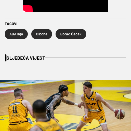
TAGOVI
ABA liga
Cibona
Borac Čačak
SLJEDEĆA VIJEST