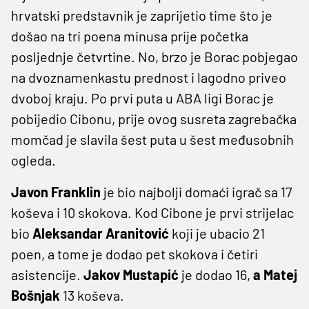
hrvatski predstavnik je zaprijetio time što je
došao na tri poena minusa prije početka
posljednje četvrtine. No, brzo je Borac pobjegao
na dvoznamenkastu prednost i lagodno priveo
dvoboj kraju. Po prvi puta u ABA ligi Borac je
pobijedio Cibonu, prije ovog susreta zagrebačka
momčad je slavila šest puta u šest međusobnih
ogleda.
Javon Franklin
je bio najbolji domaći igrač sa 17
koševa i 10 skokova. Kod Cibone je prvi strijelac
bio
Aleksandar Aranitović
koji je ubacio 21
poen, a tome je dodao pet skokova i četiri
asistencije.
Jakov Mustapić
je dodao 16,
a Matej
Bošnjak
13 koševa.