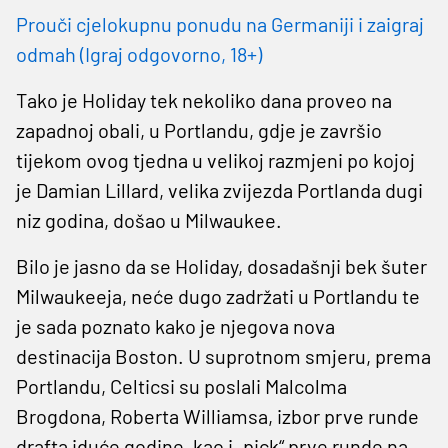
Prouči cjelokupnu ponudu na Germaniji i zaigraj
odmah (Igraj odgovorno, 18+)
Tako je Holiday tek nekoliko dana proveo na
zapadnoj obali, u Portlandu, gdje je završio
tijekom ovog tjedna u velikoj razmjeni po kojoj
je Damian Lillard, velika zvijezda Portlanda dugi
niz godina, došao u Milwaukee.
Bilo je jasno da se Holiday, dosadašnji bek šuter
Milwaukeeja, neće dugo zadržati u Portlandu te
je sada poznato kako je njegova nova
destinacija Boston. U suprotnom smjeru, prema
Portlandu, Celticsi su poslali Malcolma
Brogdona, Roberta Williamsa, izbor prve runde
drafta iduće godine, kao i „pick“ prve runde na