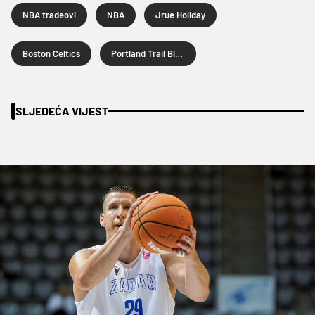
NBA tradeovi
NBA
Jrue Holiday
Boston Celtics
Portland Trail Blazers
SLJEDEĆA VIJEST