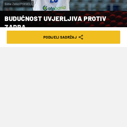
Sime Zelic/PIXSELL
BUDUĆNOST UVJERLJIVA PROTIV
ZADRA
PODIJELI SADRŽAJ
VRIJEME ČITANJA: 1MIN | NED. 01.10.23. | 18:55
Luka Božić je u porazu zabio 22 poena.
Košarkaši Budućnosti uvjerljivo su na domaćem
parketu pobijedili Zadar 103-73 u ogledu prvog
kola nove sezone regionalne ABA lige.