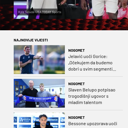
Kyle Terada-USA TODAY Sports
NAJNOVIJE VIJESTI
NOGOMET
Jelavić uoči Gorice:
„Očekujem da budemo
dobri u svim segmentima
igre i pobjedu“
NOGOMET
Slaven Belupo potpisao
trogodišnji ugovor s
mladim talentom
NOGOMET
Bessone upozorava uoči