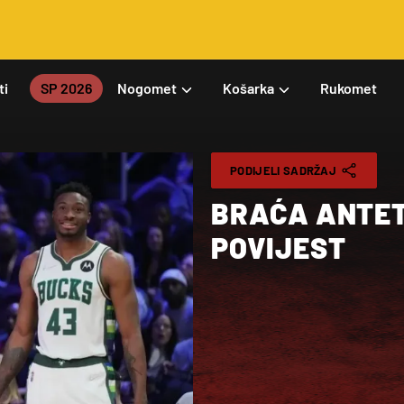
ti
SP 2026
Nogomet
Košarka
Rukomet
PODIJELI SADRŽAJ
BRAĆA ANTET
POVIJEST