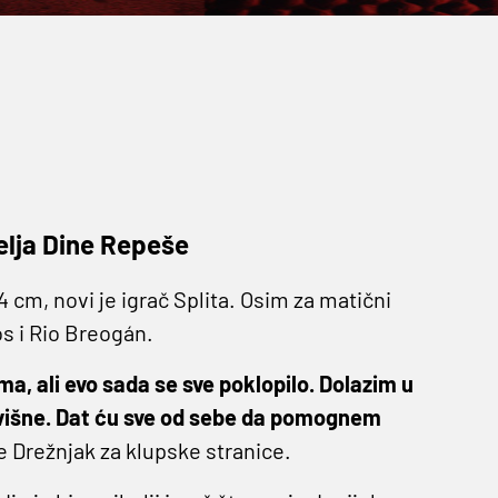
elja Dine Repeše
04 cm, novi je igrač Splita. Osim za matični
os i Rio Breogán.
ma, ali evo sada se sve poklopilo. Dolazim u
 suvišne. Dat ću sve od sebe da pomognem
e Drežnjak za klupske stranice.