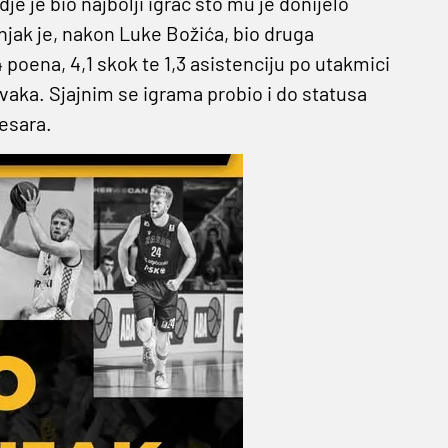
je je bio najbolji igrač što mu je donijelo
njak je, nakon Luke Božića, bio druga
,4 poena, 4,1 skok te 1,3 asistenciju po utakmici
vaka. Sjajnim se igrama probio i do statusa
esara.