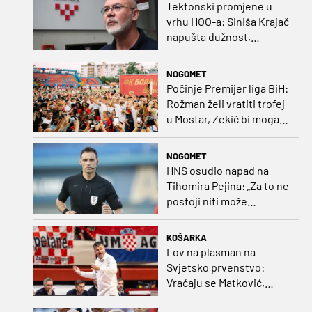
Tektonski promjene u
vrhu HOO-a: Siniša Krajač
napušta dužnost,
razriješeno i svih osam
direktora
NOGOMET
Počinje Premijer liga BiH:
Rožman želi vratiti trofej
u Mostar, Zekić bi mogao
biti iznenađenje
NOGOMET
HNS osudio napad na
Tihomira Pejina: „Za to ne
postoji niti može
postojati opravdanje”
KOŠARKA
Lov na plasman na
Svjetsko prvenstvo:
Vraćaju se Matković,
Nakić i Drežnjak