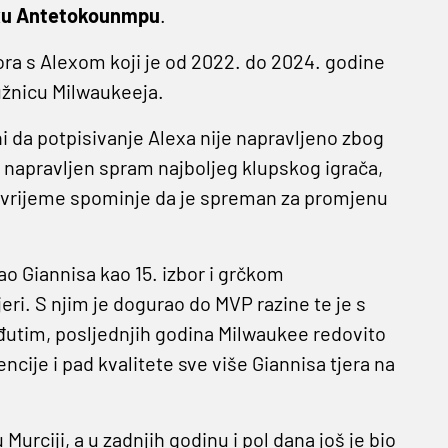
exu Antetokounmpu
.
ra s Alexom koji je od 2022. do 2024. godine
užnicu Milwaukeeja.
ni da potpisivanje Alexa nije napravljeno zbog
k napravljen spram najboljeg klupskog igrača,
 vrijeme spominje da je spreman za promjenu
o Giannisa kao 15. izbor i grčkom
jeri. S njim je dogurao do MVP razine te je s
đutim, posljednjih godina Milwaukee redovito
cije i pad kvalitete sve više Giannisa tjera na
Murciji, a u zadnjih godinu i pol dana još je bio