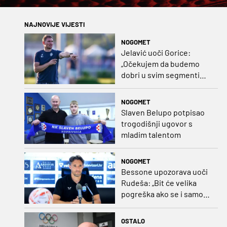
NAJNOVIJE VIJESTI
NOGOMET
Jelavić uoči Gorice:
„Očekujem da budemo
dobri u svim segmentima
igre i pobjedu“
NOGOMET
Slaven Belupo potpisao
trogodišnji ugovor s
mladim talentom
NOGOMET
Bessone upozorava uoči
Rudeša: „Bit će velika
pogreška ako se i samo
malo opustimo“
OSTALO