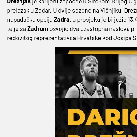
Drežnjak
je karijeru započeo u Širokom Brijegu, gd
prelazak u Zadar. U dvije sezone na Višnjiku, Drež
napadačka opcija
Zadra
, u prosjeku je bilježio 13
te je sa
Zadrom
osvojio dva uzastopna naslova pr
redovitog reprezentativca Hrvatske kod Josipa S