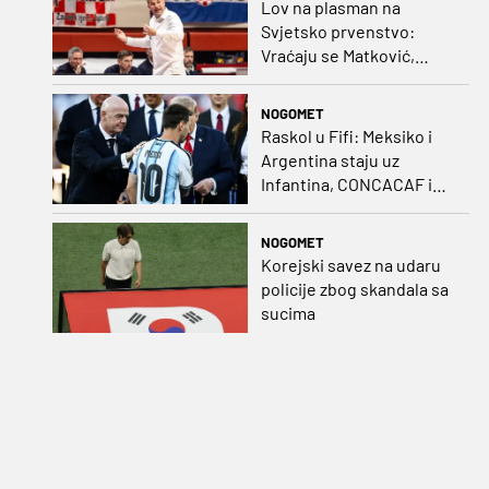
Lov na plasman na
Svjetsko prvenstvo:
Vraćaju se Matković,
Nakić i Drežnjak
NOGOMET
Raskol u Fifi: Meksiko i
Argentina staju uz
Infantina, CONCACAF i
CONMEBOL više nisu
čvrsti
NOGOMET
Korejski savez na udaru
policije zbog skandala sa
sucima