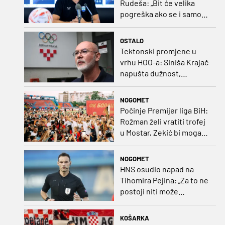
Rudeša: „Bit će velika
pogreška ako se i samo
malo opustimo“
OSTALO
Tektonski promjene u
vrhu HOO-a: Siniša Krajač
napušta dužnost,
razriješeno i svih osam
direktora
NOGOMET
Počinje Premijer liga BiH:
Rožman želi vratiti trofej
u Mostar, Zekić bi mogao
biti iznenađenje
NOGOMET
HNS osudio napad na
Tihomira Pejina: „Za to ne
postoji niti može
postojati opravdanje”
KOŠARKA