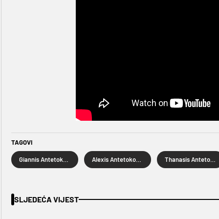
TAGOVI
Giannis Antetokounmpo
Alexis Antetokounmpo
Thanasis Antetokounmpo
SLJEDEĆA VIJEST