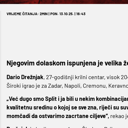
VRIJEME ČITANJA: 2MIN | PON. 13.10.25. | 16:43
Njegovim dolaskom ispunjena je velika ž
Dario Drežnjak
, 27-godišnji krilni centar, visok 2
Široki igrao je za Zadar, Napoli, Cremonu, Keravn
„Već dugo smo Split i ja bili u nekim kombinacija
kvalitetnu sredinu o kojoj se sve zna, riječi su
momčadi da ostvarimo zacrtane ciljeve“,
rekao j