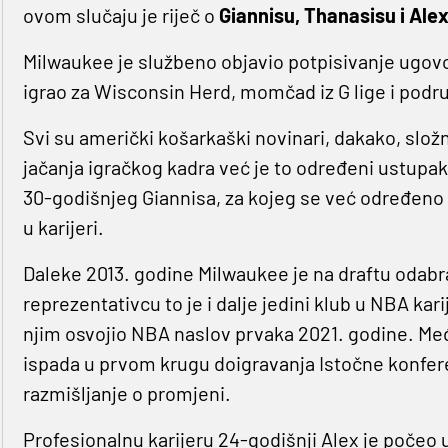
ovom slučaju je riječ o
Giannisu, Thanasisu i Al
Milwaukee je službeno objavio potpisivanje ugovo
igrao za Wisconsin Herd, momčad iz G lige i podr
Svi su američki košarkaški novinari, dakako, slož
jačanja igračkog kadra već je to određeni ustupa
30-godišnjeg Giannisa, za kojeg se već određeno
u karijeri.
Daleke 2013. godine Milwaukee je na draftu odabra
reprezentativcu to je i dalje jedini klub u NBA kari
njim osvojio NBA naslov prvaka 2021. godine. Me
ispada u prvom krugu doigravanja Istočne konferen
razmišljanje o promjeni.
Profesionalnu karijeru 24-godišnji Alex je počeo u 