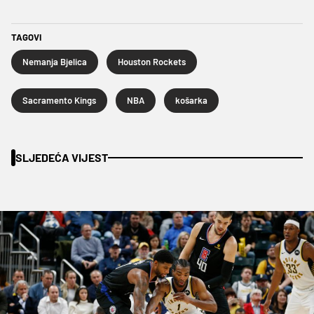
TAGOVI
Nemanja Bjelica
Houston Rockets
Sacramento Kings
NBA
košarka
SLJEDEĆA VIJEST