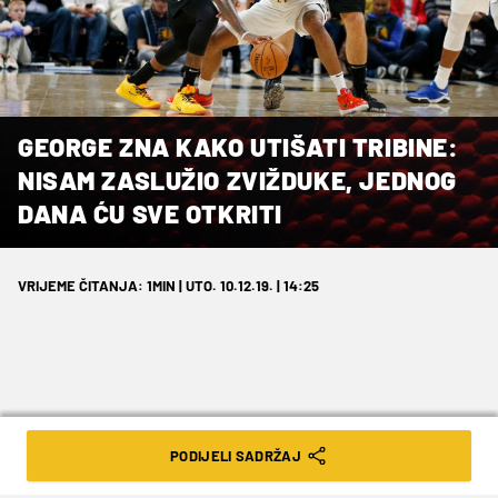
GEORGE ZNA KAKO UTIŠATI TRIBINE:
NISAM ZASLUŽIO ZVIŽDUKE, JEDNOG
DANA ĆU SVE OTKRITI
VRIJEME ČITANJA: 1MIN | UTO. 10.12.19. | 14:25
Indianapolis mu ne može oprostiti
PODIJELI SADRŽAJ
izdaju.