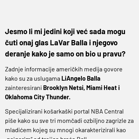
Jesmo li mi jedini koji već sada mogu
čuti onaj glas LaVar Balla i njegovo
deranje kako je samo on bio u pravu?
Zadnje informacije američkih medija govore
kako su za uslugama
LiAngelo Balla
zainteresirani
Brooklyn Netsi, Miami Heat i
Oklahoma City Thunder.
Specijalizirani košarkaški portal NBA Central
piše kako su sve tri momčadi ozbiljno zagrizle za
mladićem kojeg su mnogi okarakterizirali kao
„najgorim“ od trojice braće Ball.