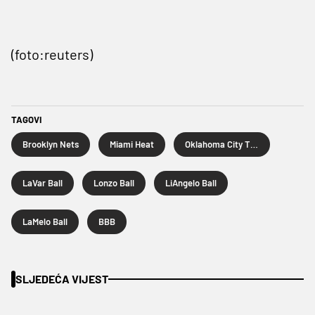
(foto:reuters)
TAGOVI
Brooklyn Nets
Miami Heat
Oklahoma City Thunder
LaVar Ball
Lonzo Ball
LiAngelo Ball
LaMelo Ball
BBB
SLJEDEĆA VIJEST