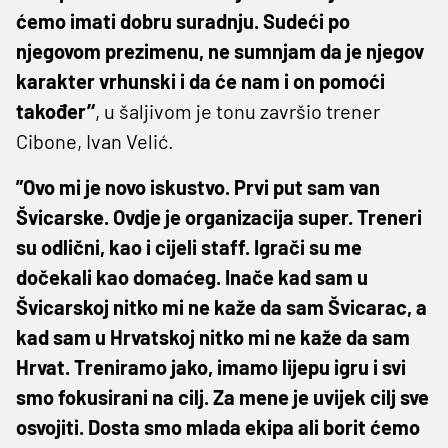
ćemo imati dobru suradnju. Sudeći po
njegovom prezimenu, ne sumnjam da je njegov
karakter vrhunski i da će nam i on pomoći
također’‘
, u šaljivom je tonu završio trener
Cibone, Ivan Velić.
”Ovo mi je novo iskustvo. Prvi put sam van
Švicarske. Ovdje je organizacija super. Treneri
su odlični, kao i cijeli staff. Igrači su me
dočekali kao domaćeg. Inače kad sam u
Švicarskoj nitko mi ne kaže da sam Švicarac, a
kad sam u Hrvatskoj nitko mi ne kaže da sam
Hrvat. Treniramo jako, imamo lijepu igru i svi
smo fokusirani na cilj. Za mene je uvijek cilj sve
osvojiti. Dosta smo mlada ekipa ali borit ćemo