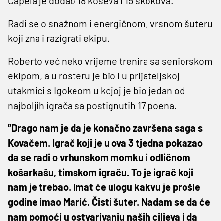
Capela je dodao 18 koševa i 15 skokova.
Radi se o snažnom i energičnom, vrsnom šuteru
koji zna i razigrati ekipu.
Roberto već neko vrijeme trenira sa seniorskom
ekipom, a u rosteru je bio i u prijateljskoj
utakmici s Igokeom u kojoj je bio jedan od
najboljih igrača sa postignutih 17 poena.
”Drago nam je da je konačno završena saga s
Kovačem. Igrač koji je u ova 3 tjedna pokazao
da se radi o vrhunskom momku i odličnom
košarkašu, timskom igraču. To je igrač koji
nam je trebao. Imat će ulogu kakvu je prošle
godine imao Marić. Čisti šuter. Nadam se da će
nam pomoći u ostvarivanju naših ciljeva i da