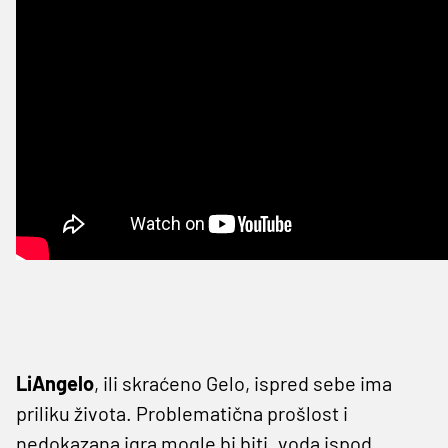
LiAngelo
, ili skraćeno Gelo, ispred sebe ima
priliku života. Problematična prošlost i
nedokazana igra mogle bi biti „voda ispod