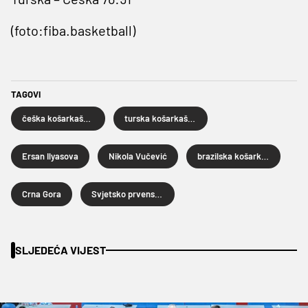
(foto:fiba.basketball)
TAGOVI
češka košarkaška reprezentacija
turska košarkaška reprezentacija
Ersan Ilyasova
Nikola Vučević
brazilska košarkaška reprezentacija
Crna Gora
Svjetsko prvenstvo u košarci
SLJEDEĆA VIJEST