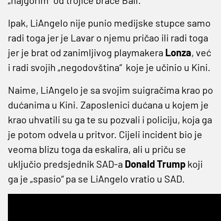
Ipak, LiAngelo nije punio medijske stupce samo
radi toga jer je Lavar o njemu pričao ili radi toga
jer je brat od zanimljivog playmakera
Lonza
, već
i radi svojih „negodovština“ koje je učinio u Kini.
Naime, LiAngelo je sa svojim suigračima krao po
dućanima u Kini. Zaposlenici dućana u kojem je
krao uhvatili su ga te su pozvali i policiju, koja ga
je potom odvela u pritvor. Cijeli incident bio je
veoma blizu toga da eskalira, ali u priču se
uključio predsjednik SAD-a
Donald Trump
koji
ga je „spasio“ pa se LiAngelo vratio u SAD.