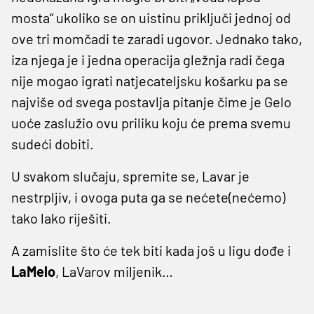
mosta“ ukoliko se on uistinu priključi jednoj od
ove tri momčadi te zaradi ugovor. Jednako tako,
iza njega je i jedna operacija gležnja radi čega
nije mogao igrati natjecateljsku košarku pa se
najviše od svega postavlja pitanje čime je Gelo
uoće zaslužio ovu priliku koju će prema svemu
sudeći dobiti.
U svakom slučaju, spremite se, Lavar je
nestrpljiv, i ovoga puta ga se nećete(nećemo)
tako lako riješiti.
A zamislite što će tek biti kada još u ligu dođe i
LaMelo
, LaVarov miljenik…