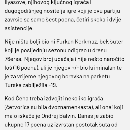
Ilyasove, njihovog ključnog igrača i
dugogodišnjeg nositelja igre koji je ovu partiju
završio sa samo šest poena, četiri skoka i dvije
asistencije.
Nije ništa bolji bio ni Furkan Korkmaz, bek šuter
koji je posljednju sezonu odigrao u dresu
76ersa. Njegov broj ubačaja i nije nešto naročito
loš (16 poena), ali je njegov +/- bio kriminalan te
je za vrijeme njegovog boravka na parketu
Turska zabilježila -19.
Kod Čeha treba izdvojiti nekoliko igrača
(četvorica su bila dvoznamenkasta), ali onaj koji
malo iskače je Ondrej Balvin. Danas je zabio
ukupno 17 poena uz izvrstan postotak šuta od