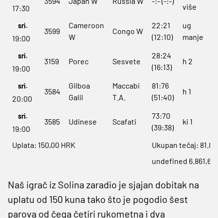
3594
Japan W
Russia W
-:- (-:-)
više
17:30
Cameroon
22:21
ug
sri.
3599
Congo W
W
(12:10)
manje
19:00
28:24
sri.
3159
Porec
Sesvete
h 2
(16:13)
19:00
Gilboa
Maccabi
81:76
sri.
3584
h 1
Galil
T.A.
(51:40)
20:00
73:70
sri.
3585
Udinese
Scafati
ki 1
(39:38)
19:00
Uplata: 150,00 HRK
Ukupan tečaj: 81.86
undefined 6.861,66
Naš igrač iz Solina zaradio je sjajan dobitak na
uplatu od 150 kuna tako što je pogodio šest
parova od čega četiri rukometna i dva