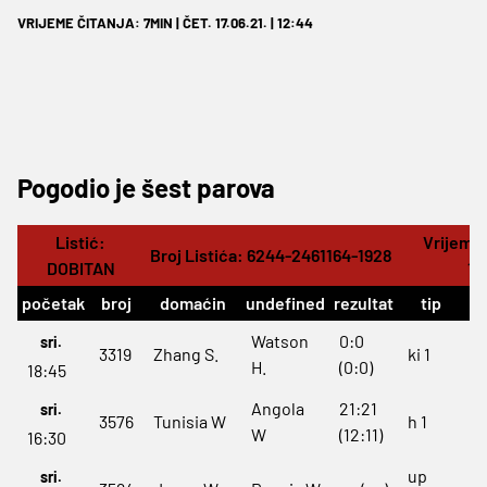
VRIJEME ČITANJA: 7MIN | ČET. 17.06.21. | 12:44
Pogodio je šest parova
Listić:
Vrijeme:
Broj Listića: 6244-2461164-1928
DOBITAN
11
početak
broj
domaćin
undefined
rezultat
tip
Watson
0:0
sri.
3319
Zhang S.
ki 1
H.
(0:0)
18:45
Angola
21:21
sri.
3576
Tunisia W
h 1
W
(12:11)
16:30
up
sri.