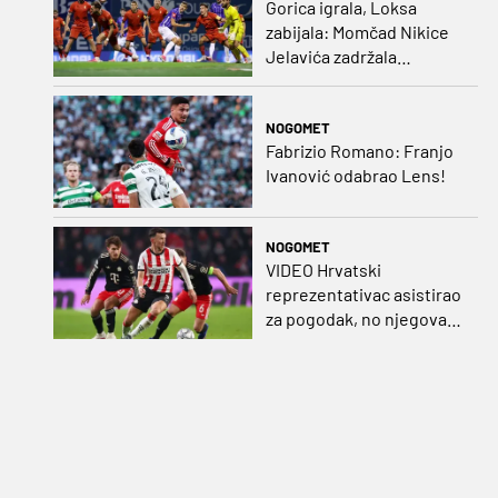
Gorica igrala, Loksa
zabijala: Momčad Nikice
Jelavića zadržala
stopostotni učinak
NOGOMET
Fabrizio Romano: Franjo
Ivanović odabrao Lens!
NOGOMET
VIDEO Hrvatski
reprezentativac asistirao
za pogodak, no njegova
momčad šokirana u
nadoknadi