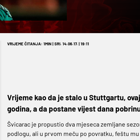
VRIJEME ČITANJA: 1MIN | SRI. 14.06.17. | 19:11
Vrijeme kao da je stalo u Stuttgartu, ova
godina, a da postane vijest dana pobrin
Švicarac je propustio dva mjeseca zemljane sezon
podlogu, ali u prvom meču po povratku, feštu mu 