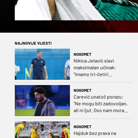
NAJNOVIJE VIJESTI
NOGOMET
Nikica Jelavić slavi
maksimalan učinak:
"Imamo tri-četiri
senatora koji vode naš
vrtić"
NOGOMET
Carević unatoč porazu:
"Ne mogu biti zadovoljan,
ali ni ljut. Ovo nam mora
biti putokaz"
NOGOMET
Hajduk bez prava na