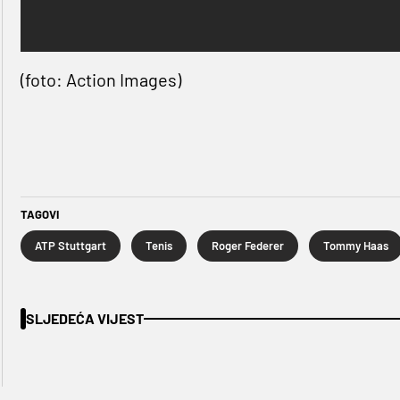
(foto: Action Images)
TAGOVI
ATP Stuttgart
Tenis
Roger Federer
Tommy Haas
SLJEDEĆA VIJEST