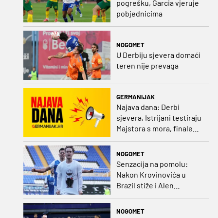
pogrešku, Garcia vjeruje
pobjednicima
NOGOMET
U Derbiju sjevera domaći
teren nije prevaga
GERMANIJAK
Najava dana: Derbi
sjevera, Istrijani testiraju
Majstora s mora, finale
Ramljaka Dinamo - Ajax,
mladi rukometaši protiv
NOGOMET
Francuza
Senzacija na pomolu:
Nakon Krovinovića u
Brazil stiže i Alen
Halilović!?
NOGOMET