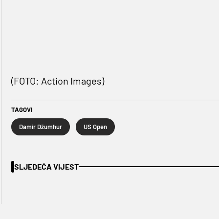
(FOTO: Action Images)
TAGOVI
Damir Džumhur
US Open
SLJEDEĆA VIJEST