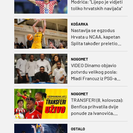
Modrića: "Lijepo je vidjeti
toliko hrvatskih navijača"
KOŠARKA
Nastavlja se egzodus
Hrvata u NCAA, kapetan
Splita također preletio
Atlantik
NOGOMET
VIDEO Dinamo objavio
potvrdu velikog posla:
Mladi Francuz iz PSG-a
zadužio dres Plavih!
NOGOMET
TRANSFERI (8. kolovoza):
Benfica prihvatila dvije
ponude za Ivanovića,
Vukovar doveo
Marokanca
OSTALO