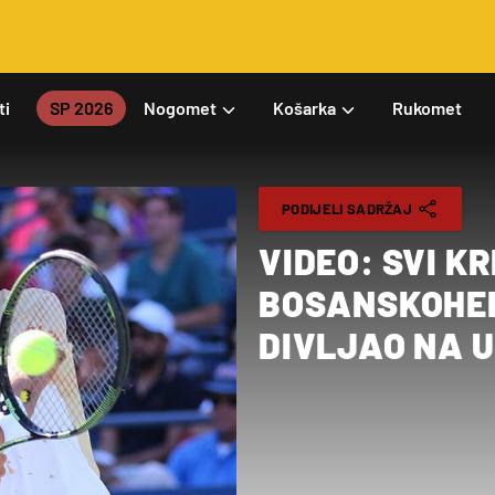
ti
SP 2026
Nogomet
Košarka
Rukomet
PODIJELI SADRŽAJ
VIDEO: SVI KR
BOSANSKOHER
DIVLJAO NA 