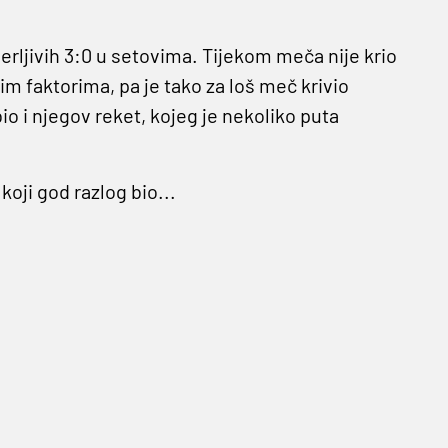
jerljivih 3:0 u setovima. Tijekom meča nije krio
m faktorima, pa je tako za loš meč krivio
bio i njegov reket, kojeg je nekoliko puta
oji god razlog bio...