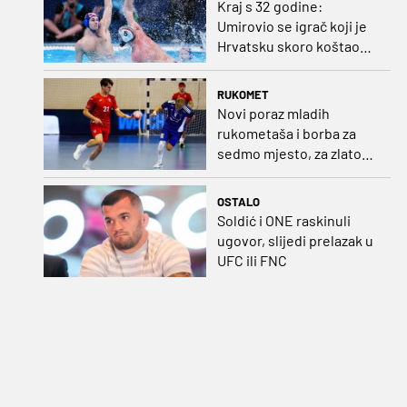
Kraj s 32 godine:
Umirovio se igrač koji je
Hrvatsku skoro koštao
svjetskog zlata
RUKOMET
Novi poraz mladih
rukometaša i borba za
sedmo mjesto, za zlato
se bore Slovenci i
Nijemci
OSTALO
Soldić i ONE raskinuli
ugovor, slijedi prelazak u
UFC ili FNC