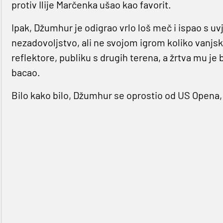
protiv Ilije Marčenka ušao kao favorit.
Ipak, Džumhur je odigrao vrlo loš meč i ispao s uv
nezadovoljstvo, ali ne svojom igrom koliko vanjski
reflektore, publiku s drugih terena, a žrtva mu je 
bacao.
Bilo kako bilo, Džumhur se oprostio od US Opena, k