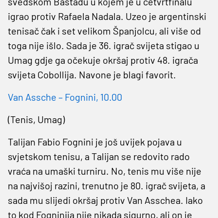
švedskom Bastadu u kojem je u četvrtfinalu
igrao protiv Rafaela Nadala. Uzeo je argentinski
tenisač čak i set velikom Španjolcu, ali više od
toga nije išlo. Sada je 36. igrač svijeta stigao u
Umag gdje ga očekuje okršaj protiv 48. igrača
svijeta Cobollija. Navone je blagi favorit.
Van Assche – Fognini, 10.00
(Tenis, Umag)
Talijan Fabio Fognini je još uvijek pojava u
svjetskom tenisu, a Talijan se redovito rado
vraća na umaški turniru. No, tenis mu više nije
na najvišoj razini, trenutno je 80. igrač svijeta, a
sada mu slijedi okršaj protiv Van Asschea. Iako
to kod Fogninija nije nikada sigurno, ali on je