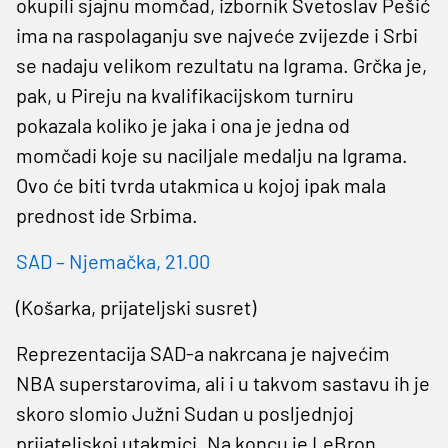
okupili sjajnu momčad, izbornik Svetoslav Pešić
ima na raspolaganju sve najveće zvijezde i Srbi
se nadaju velikom rezultatu na Igrama. Grčka je,
pak, u Pireju na kvalifikacijskom turniru
pokazala koliko je jaka i ona je jedna od
momčadi koje su naciljale medalju na Igrama.
Ovo će biti tvrda utakmica u kojoj ipak mala
prednost ide Srbima.
SAD – Njemačka, 21.00
(Košarka, prijateljski susret)
Reprezentacija SAD-a nakrcana je najvećim
NBA superstarovima, ali i u takvom sastavu ih je
skoro slomio Južni Sudan u posljednjoj
prijateljskoj utakmici. Na koncu je LeBron