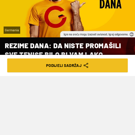
Germania
REZIME DANA: DA NISTE PROMAŠILI
SVE TENISE BILO BI VAM LAKO
ZASPATI
PODIJELI SADRŽAJ
VRIJEME ČITANJA: 3MIN | PON. 22.07.24. | 08:00
Evo kako ste prošli danas.