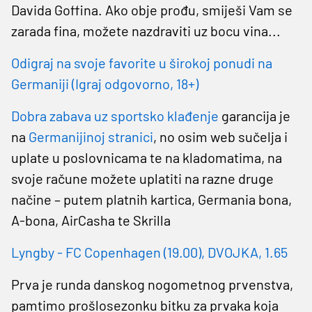
Davida Goffina. Ako obje prođu, smiješi Vam se
zarada fina, možete nazdraviti uz bocu vina...
Odigraj na svoje favorite u širokoj ponudi na
Germaniji (Igraj odgovorno, 18+)
Dobra zabava uz sportsko
klađenje
garancija je
na
Germanijinoj stranici
, no osim web sučelja i
uplate u poslovnicama te na kladomatima, na
svoje račune možete uplatiti na razne druge
načine – putem platnih kartica, Germania bona,
A-bona, AirCasha te Skrilla
Lyngby - FC Copenhagen (19.00), DVOJKA, 1.65
Prva je runda danskog nogometnog prvenstva,
pamtimo prošlosezonku bitku za prvaka koja