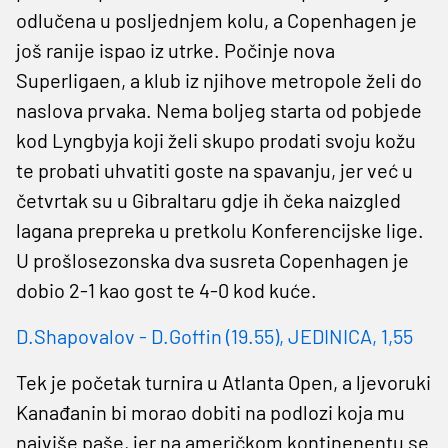
odlučena u posljednjem kolu, a Copenhagen je
još ranije ispao iz utrke. Počinje nova
Superligaen, a klub iz njihove metropole želi do
naslova prvaka. Nema boljeg starta od pobjede
kod Lyngbyja koji želi skupo prodati svoju kožu
te probati uhvatiti goste na spavanju, jer već u
četvrtak su u Gibraltaru gdje ih čeka naizgled
lagana prepreka u pretkolu Konferencijske lige.
U prošlosezonska dva susreta Copenhagen je
dobio 2-1 kao gost te 4-0 kod kuće.
D.Shapovalov - D.Goffin (19.55), JEDINICA, 1,55
Tek je početak turnira u Atlanta Open, a ljevoruki
Kanađanin bi morao dobiti na podlozi koja mu
najviše paše, jer na američkom kontinenentu se