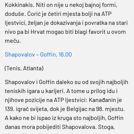
Kokkinakis. Niti on nije u nekoj bajnoj formi,
doduše. Ćorić je četiri mjesta bolji na ATP
ljestvici, željan je dokazivanja i povratka na stari
nivo pa bi Hrvat mogao biti blagi favorit u ovom
meču.
Shapovalov – Goffin, 16.00
(Tenis, Atlanta)
Shapovalov i Goffin daleko su od svojih najboljih
teniskih igara u karijeri. A tome u prilog idu i
njihove pozicije na ATP ljestvici: Kanađanin je
139. igrač svijeta, dok je Belgijac na 98. mjestu.
A kako ne bi ispao iz kruga sto najboljih, Goffin
danas mora pobijediti Shapovalova. Stoga,