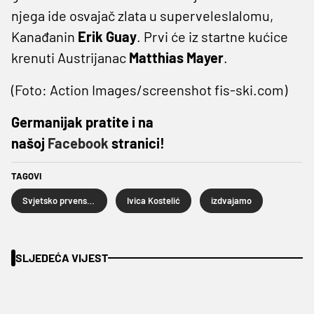
njega ide osvajač zlata u superveleslalomu,
Kanađanin
Erik Guay
. Prvi će iz startne kućice
krenuti Austrijanac
Matthias Mayer
.
(Foto: Action Images/screenshot fis-ski.com)
Germanijak pratite i na
našoj
Facebook
stranici!
TAGOVI
Svjetsko prvenstvo u skijanju
Ivica Kostelić
izdvajamo
SLJEDEĆA VIJEST