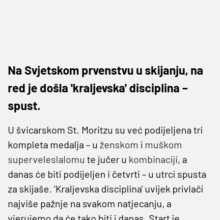
Na Svjetskom prvenstvu u skijanju, na
red je došla 'kraljevska' disciplina –
spust.
U švicarskom St. Moritzu su već podijeljena tri
kompleta medalja – u
ženskom
i
muškom
superveleslalomu
te jučer u
kombinaciji
, a
danas će biti podijeljen i četvrti – u utrci spusta
za skijaše. 'Kraljevska disciplina' uvijek privlači
najviše pažnje na svakom natjecanju, a
vjerujemo da će tako biti i danas. Start je