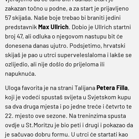
zakazan točno u podne, a za start je prijavljeno
57 skijaša. Naše boje trebao bi braniti jedini
predstavnik
Max Ullrich
. Dobio je Ullrich startni
broj 47, ali odluka o njegovom nastupu bit će
donesena danas ujutro. Podsjetimo, hrvatski
skijaš je pao u utrci superveleslaloma i lakše se
ozlijedio, ali nije došlo do prijeloma ili
napuknuća.
Uloga favorita je na strani Talijana
Petera Filla
,
koji je vodeći spustaš svijeta u Svjetskom kupu
sa dva druga mjesta i po jedne treće i četvrto te
22. mjesto ove sezone. Na treninzima spusta
ovdje u St.Moritzu je bio peti i drugi i pokazao da
je sačuvao dobru formu. U utrci će startati kao