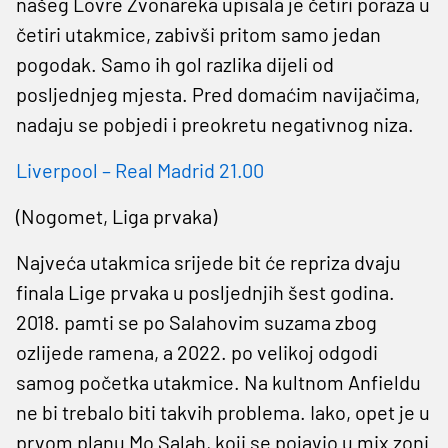
našeg Lovre Zvonareka upisala je četiri poraza u
četiri utakmice, zabivši pritom samo jedan
pogodak. Samo ih gol razlika dijeli od
posljednjeg mjesta. Pred domaćim navijačima,
nadaju se pobjedi i preokretu negativnog niza.
Liverpool – Real Madrid 21.00
(Nogomet, Liga prvaka)
Najveća utakmica srijede bit će repriza dvaju
finala Lige prvaka u posljednjih šest godina.
2018. pamti se po Salahovim suzama zbog
ozlijede ramena, a 2022. po velikoj odgodi
samog početka utakmice. Na kultnom Anfieldu
ne bi trebalo biti takvih problema. Iako, opet je u
prvom planu Mo Salah, koji se pojavio u mix zoni