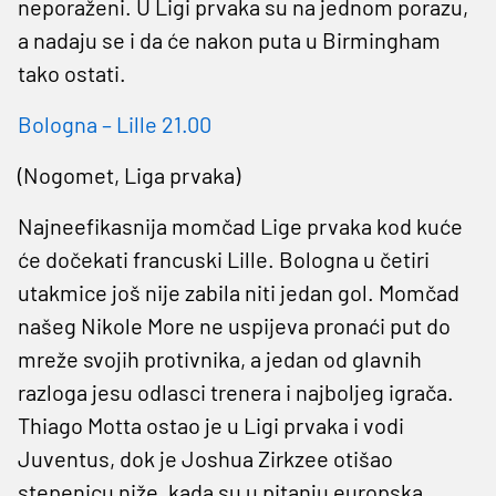
neporaženi. U Ligi prvaka su na jednom porazu,
a nadaju se i da će nakon puta u Birmingham
tako ostati.
Bologna – Lille 21.00
(Nogomet, Liga prvaka)
Najneefikasnija momčad Lige prvaka kod kuće
će dočekati francuski Lille. Bologna u četiri
utakmice još nije zabila niti jedan gol. Momčad
našeg Nikole More ne uspijeva pronaći put do
mreže svojih protivnika, a jedan od glavnih
razloga jesu odlasci trenera i najboljeg igrača.
Thiago Motta ostao je u Ligi prvaka i vodi
Juventus, dok je Joshua Zirkzee otišao
stepenicu niže, kada su u pitanju europska