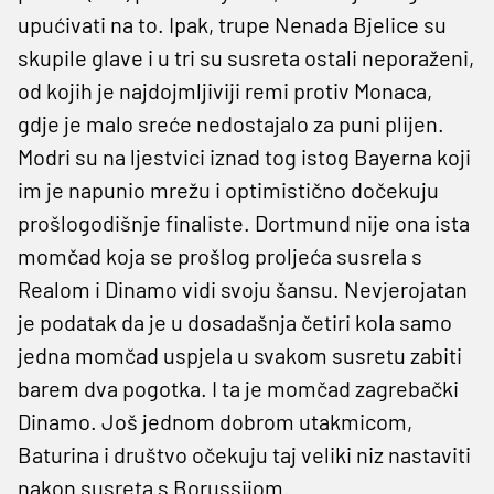
upućivati na to. Ipak, trupe Nenada Bjelice su
skupile glave i u tri su susreta ostali neporaženi,
od kojih je najdojmljiviji remi protiv Monaca,
gdje je malo sreće nedostajalo za puni plijen.
Modri su na ljestvici iznad tog istog Bayerna koji
im je napunio mrežu i optimistično dočekuju
prošlogodišnje finaliste. Dortmund nije ona ista
momčad koja se prošlog proljeća susrela s
Realom i Dinamo vidi svoju šansu. Nevjerojatan
je podatak da je u dosadašnja četiri kola samo
jedna momčad uspjela u svakom susretu zabiti
barem dva pogotka. I ta je momčad zagrebački
Dinamo. Još jednom dobrom utakmicom,
Baturina i društvo očekuju taj veliki niz nastaviti
nakon susreta s Borussijom.