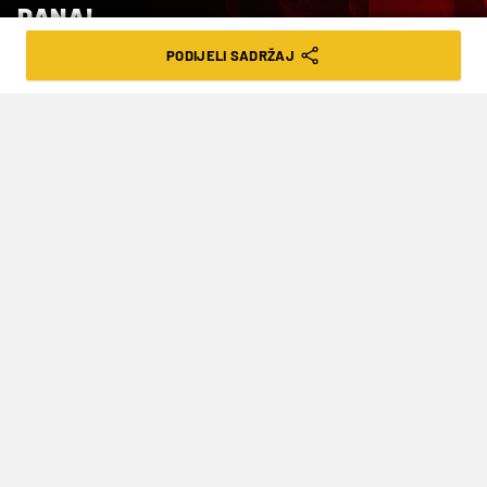
DANA!
PODIJELI SADRŽAJ
VRIJEME ČITANJA: 5MIN | SRI. 27.11.24. | 08:00
Evo kome najviše vjerujete
Stigao je izvještaj s uplatno-isplatnih mjesta i
weba
Germanije
.
Ovo je pet najigranijih parova
dana u
Germaniji
:
Inter - RB Leipzig (tip 1, tečaj 1.50) – početak:
21.00