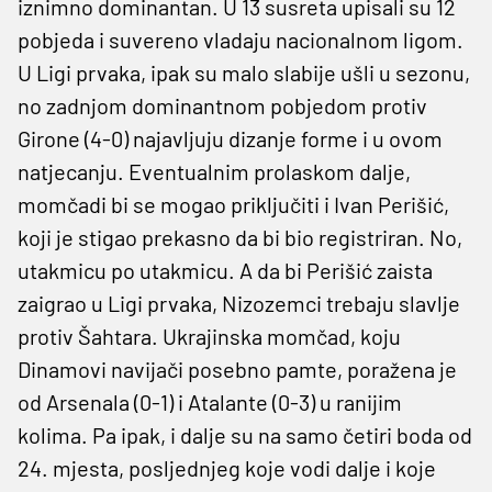
iznimno dominantan. U 13 susreta upisali su 12
pobjeda i suvereno vladaju nacionalnom ligom.
U Ligi prvaka, ipak su malo slabije ušli u sezonu,
no zadnjom dominantnom pobjedom protiv
Girone (4-0) najavljuju dizanje forme i u ovom
natjecanju. Eventualnim prolaskom dalje,
momčadi bi se mogao priključiti i Ivan Perišić,
koji je stigao prekasno da bi bio registriran. No,
utakmicu po utakmicu. A da bi Perišić zaista
zaigrao u Ligi prvaka, Nizozemci trebaju slavlje
protiv Šahtara. Ukrajinska momčad, koju
Dinamovi navijači posebno pamte, poražena je
od Arsenala (0-1) i Atalante (0-3) u ranijim
kolima. Pa ipak, i dalje su na samo četiri boda od
24. mjesta, posljednjeg koje vodi dalje i koje