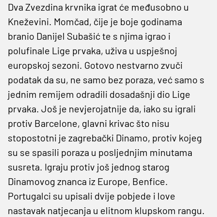
Dva Zvezdina krvnika igrat će međusobno u
Kneževini. Momčad, čije je boje godinama
branio Danijel Subašić te s njima igrao i
polufinale Lige prvaka, uživa u uspješnoj
europskoj sezoni. Gotovo nestvarno zvuči
podatak da su, ne samo bez poraza, već samo s
jednim remijem odradili dosadašnji dio Lige
prvaka. Još je nevjerojatnije da, iako su igrali
protiv Barcelone, glavni krivac što nisu
stopostotni je zagrebački Dinamo, protiv kojeg
su se spasili poraza u posljednjim minutama
susreta. Igraju protiv još jednog starog
Dinamovog znanca iz Europe, Benfice.
Portugalci su upisali dvije pobjede i love
nastavak natjecanja u elitnom klupskom rangu.