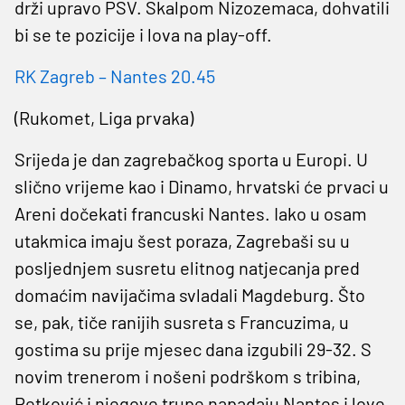
drži upravo PSV. Skalpom Nizozemaca, dohvatili
bi se te pozicije i lova na play-off.
RK Zagreb – Nantes 20.45
(Rukomet, Liga prvaka)
Srijeda je dan zagrebačkog sporta u Europi. U
slično vrijeme kao i Dinamo, hrvatski će prvaci u
Areni dočekati francuski Nantes. Iako u osam
utakmica imaju šest poraza, Zagrebaši su u
posljednjem susretu elitnog natjecanja pred
domaćim navijačima svladali Magdeburg. Što
se, pak, tiče ranijih susreta s Francuzima, u
gostima su prije mjesec dana izgubili 29-32. S
novim trenerom i nošeni podrškom s tribina,
Petković i njegove trupe napadaju Nantes i love