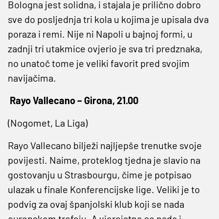
Bologna jest solidna, i stajala je prilično dobro
sve do posljednja tri kola u kojima je upisala dva
poraza i remi. Nije ni Napoli u bajnoj formi, u
zadnji tri utakmice ovjerio je sva tri predznaka,
no unatoč tome je veliki favorit pred svojim
navijačima.
Rayo Vallecano – Girona, 21.00
(Nogomet, La Liga)
Rayo Vallecano bilježi najljepše trenutke svoje
povijesti. Naime, proteklog tjedna je slavio na
gostovanju u Strasbourgu, čime je potpisao
ulazak u finale Konferencijske lige. Veliki je to
podvig za ovaj španjolski klub koji se nada
europskom trofeju. A vjerojatno se nada i