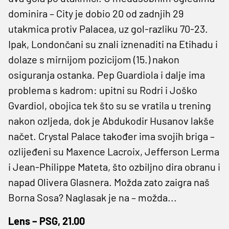
dominira – City je dobio 20 od zadnjih 29
utakmica protiv Palacea, uz gol-razliku 70-23.
Ipak, Londončani su znali iznenaditi na Etihadu i
dolaze s mirnijom pozicijom (15.) nakon
osiguranja ostanka. Pep Guardiola i dalje ima
problema s kadrom: upitni su Rodri i Joško
Gvardiol, obojica tek što su se vratila u trening
nakon ozljeda, dok je Abdukodir Husanov lakše
načet. Crystal Palace također ima svojih briga –
ozlijeđeni su Maxence Lacroix, Jefferson Lerma
i Jean-Philippe Mateta, što ozbiljno dira obranu i
napad Olivera Glasnera. Možda zato zaigra naš
Borna Sosa? Naglasak je na – možda...
Lens – PSG, 21.00