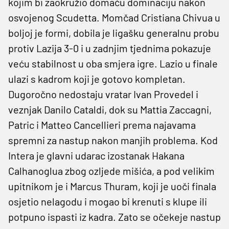
kojim bi zaokružio domaću dominaciju nakon
osvojenog Scudetta. Momčad Cristiana Chivua u
boljoj je formi, dobila je ligašku generalnu probu
protiv Lazija 3-0 i u zadnjim tjednima pokazuje
veću stabilnost u oba smjera igre. Lazio u finale
ulazi s kadrom koji je gotovo kompletan.
Dugoročno nedostaju vratar Ivan Provedel i
veznjak Danilo Cataldi, dok su Mattia Zaccagni,
Patric i Matteo Cancellieri prema najavama
spremni za nastup nakon manjih problema. Kod
Intera je glavni udarac izostanak Hakana
Calhanoglua zbog ozljede mišića, a pod velikim
upitnikom je i Marcus Thuram, koji je uoči finala
osjetio nelagodu i mogao bi krenuti s klupe ili
potpuno ispasti iz kadra. Zato se očekeje nastup