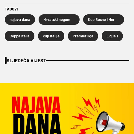
TAGOVI
najava dana
Hrvatski nogometni kup
Kup Bosne i Hercegovine
Coppa Italia
kup italije
Premier liga
Ligue 1
SLJEDEĆA VIJEST