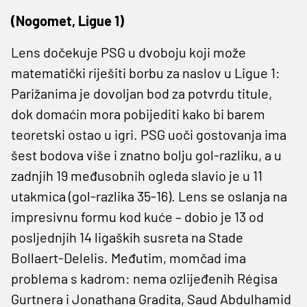
(Nogomet, Ligue 1)
Lens dočekuje PSG u dvoboju koji može
matematički riješiti borbu za naslov u Ligue 1:
Parižanima je dovoljan bod za potvrdu titule,
dok domaćin mora pobijediti kako bi barem
teoretski ostao u igri. PSG uoči gostovanja ima
šest bodova više i znatno bolju gol-razliku, a u
zadnjih 19 međusobnih ogleda slavio je u 11
utakmica (gol-razlika 35-16).
Lens se oslanja na
impresivnu formu kod kuće – dobio je 13 od
posljednjih 14 ligaških susreta na Stade
Bollaert-Delelis. Međutim, momčad ima
problema s kadrom: nema ozlijeđenih Régisa
Gurtnera i Jonathana Gradita, Saud Abdulhamid