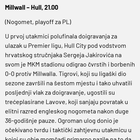
Millwall – Hull, 21.00
(Nogomet, playoff za PL)
U prvoj utakmici polufinala doigravanja za
ulazak u Premier ligu, Hull City pod vodstvom
hrvatskog stručnjaka Sergeja Jakirovića na
svom je MKM stadionu odigrao čvrstih i borbenih
0-0 protiv Millwalla. Tigrovi, koji su ligaški dio
sezone završili na šestom mjestu i tako uhvatili
posljednji vlak za doigravanje, ugostili su
trećeplasirane Lavove, koji sanjaju povratak u
elitni razred engleskog nogometa nakon duge
36-godišnje pauze. Ogroman ulog donio je
očekivano tvrdu i taktički zahtjevnu utakmicu u
kojoj su obje momčadi primarno pazile na to da