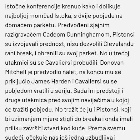
Istočne konferencije krenuo kako i dolikuje
najboljoj momčad Istoka, s dvije pobjede na
domaćem parketu. Predvođeni sjajnim
razigravačem Cadeom Cunninghamom, Pistonsi
su izvojevali prednost, nisu dozvolili Clevelandu
rani break, i obranili su svoj parket. No u trećoj
utakmici su se Cavaliersi probudili, Donovan
Mitchell je predvodio nalet, na koncu mu se
priključio James Harden i Cavaliersi su se
pobjedom vratili u seriju. Sada im predstoji i
druga utakmica pred svojim navijačima u kojoj
će tražiti pobjedu. No tražit će ju i Pistonsi, koji
bi uzimanjem mjere stigli do breaka i onda imali
priliku završiti stvari kod kuće. Prema svemu
sudeći, očekuje nas još jedna uzbudljiva i