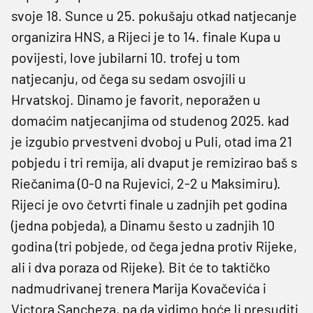
svoje 18. Sunce u 25. pokušaju otkad natjecanje
organizira HNS, a Rijeci je to 14. finale Kupa u
povijesti, love jubilarni 10. trofej u tom
natjecanju, od čega su sedam osvojili u
Hrvatskoj. Dinamo je favorit, neporažen u
domaćim natjecanjima od studenog 2025. kad
je izgubio prvestveni dvoboj u Puli, otad ima 21
pobjedu i tri remija, ali dvaput je remizirao baš s
Riečanima (0-0 na Rujevici, 2-2 u Maksimiru).
Rijeci je ovo četvrti finale u zadnjih pet godina
(jedna pobjeda), a Dinamu šesto u zadnjih 10
godina (tri pobjede, od čega jedna protiv Rijeke,
ali i dva poraza od Rijeke). Bit će to taktičko
nadmudrivanej trenera Marija Kovačevića i
Victora Sancheza, pa da vidimo hoće li presuditi