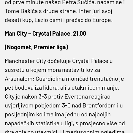
od prve minute našeg Petra Sučića, nadam se i
Tome Bašića s druge strane. Inter juri svoj
deseti kup, Lazio osmi i prečac do Europe.
Man City – Crystal Palace, 21.00
(Nogomet, Premier liga)
Manchester City dočekuje Crystal Palace u
susretu u kojem mora nastaviti lov za
Arsenalom; Guardiolina momčad trenutačno je
pet bodova iza lidera, ali s utakmicom manje.
City je nakon 3-3 protiv Evertona reagirao
uvjerljivom pobjedom 3-0 nad Brentfordom i u
posljednjim kolima ima jednu od najboljih
napadačkih statistika u ligi, s prosječno više od
dva gola po utakmici. U međusobnim ogledima