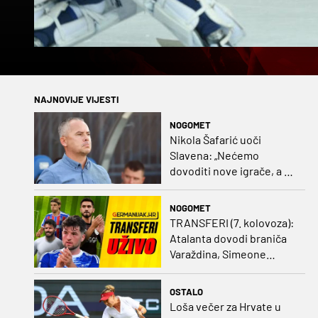
NAJNOVIJE VIJESTI
NOGOMET
Nikola Šafarić uoči
Slavena: „Nećemo
dovoditi nove igrače, a o
prodaji ćemo razmisliti
ako dođe ponuda”
NOGOMET
TRANSFERI (7. kolovoza):
Atalanta dovodi braniča
Varaždina, Simeone
dovodi stopera po svom
ukusu
OSTALO
Loša večer za Hrvate u