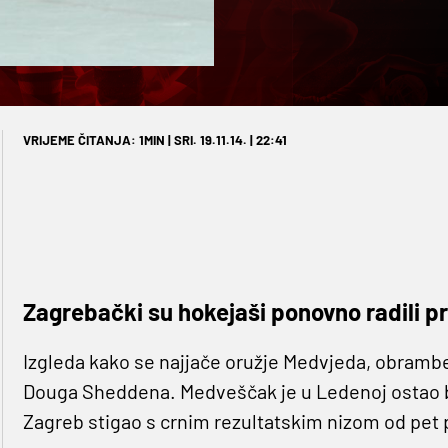
VRIJEME ČITANJA: 1MIN | SRI. 19.11.14. | 22:41
Zagrebački su hokejaši ponovno radili pr
Izgleda kako se najjače oružje Medvjeda, obrambe
Douga Sheddena. Medveščak je u Ledenoj ostao be
Zagreb stigao s crnim rezultatskim nizom od pet po