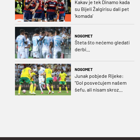
Kakav je tek Dinamo kada
su Bijeli Žalgirisu dali pet
'komada'
NOGOMET
Šteta što nećemo gledati
derbi...
NOGOMET
Junak pobjede Rijeke:
“Gol posvećujem našem
šefu, ali nisam skroz
zadovoljan, trebali smo
pobijediti s dva, tri gola
razlike”