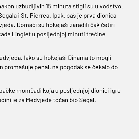
nakon uzbudljivih 15 minuta stigli su u vodstvo.
Segala i St. Pierrea. Ipak, baš je prva dionica
jeda. Domaći su hokejaši zaradili čak četiri
kada Linglet u posljednjoj minuti trećine
edvjeda. Iako su hokejaši Dinama to mogli
n promašuje penal, na pogodak se čekalo do
bačke momčadi koja u posljednjoj dionici igre
jedini je za Medvjede točan bio Segal.