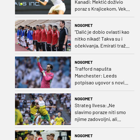
Kanadi: Mektić doživio
poraz s Krajicekom, Vekić
poražena u paru sa
Sakkari
NOGOMET
“Dalić je dobio ovlasti kao
nitko nikad! Takva su i
očekivanja, Emirati traže
i veliki rezultat!“
NOGOMET
Trafford napušta
Manchester: Leeds
potpisao ugovor s novim
golmanom i oborio
nekoliko rekorda
NOGOMET
Strateg Ilvesa: „Ne
slavimo poraze niti smo
njime zadovoljni, ali
možemo biti ponosni jer
smo pokazali karakter”
NOGOMET