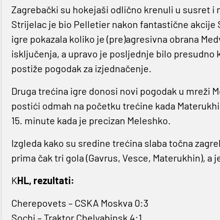
Zagrebački su hokejaši odlično krenuli u susret i 
Strijelac je bio Pelletier nakon fantastične akcije 
igre pokazala koliko je (pre)agresivna obrana Medv
isključenja, a upravo je posljednje bilo presudno 
postiže pogodak za izjednačenje.
Druga trećina igre donosi novi pogodak u mreži M
postići odmah na početku trećine kada Materukhi
15. minute kada je precizan Meleshko.
Izgleda kako su sredine trećina slaba točna zagre
prima čak tri gola (Gavrus, Vesce, Materukhin), a 
K
HL, rezultati:
Cherepovets – CSKA Moskva 0:3
Sochi – Traktor Chelyabinsk 4:1