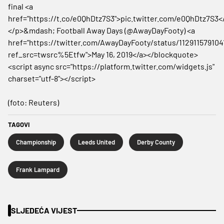
final <a
href="https://t.co/e0QhDtz7S3">pic.twitter.com/e0QhDtz7S3<
</p>&mdash; Football Away Days (@AwayDayFooty) <a
href="https://twitter.com/AwayDayFooty/status/112911579104
ref_src=twsrc%5Etfw">May 16, 2019</a></blockquote>
<script async src="https://platform.twitter.com/widgets.js"
charset="utf-8"></script>
(foto: Reuters)
TAGOVI
Championship
Leeds United
Derby County
Frank Lampard
SLJEDEĆA VIJEST