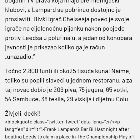
klubovi, a Lampard se pobrinuo dostojno je
proslaviti. Bivši igrač Chelseaja poveo je svoje
igrače na cijelonoćnu pijanku nakon pobjede
protiv Leedsa u polufinalu, a jedan od konobara
javnosti je prikazao koliko ga je račun
„unazadio.“
Točno 2.800 funti ili oko25 tisuća kuna! Naime,
toliko su popili slaveći u jednom restoranu, a za
taj novac dobio je 209 piva, 75 jegera, 65 votki,
54 Sambuce, 38 tekila, 29 viskija i dijetnu Colu.
Živjeli, dečki!
<blockquote class="twitter-tweet" data-lang="en"><p
lang="en" dir="ltr">Frank Lampard’s Bar Bill last night after
beating Leeds to claim a place in The Championship Play off