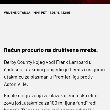
VRIJEME ČITANJA: 1MIN | PET. 17.05.19. | 22:03
Račun procurio na društvene mreže.
Derby County kojeg vodi Frank Lampard u
čudesnoj utakmici pobijedio je Leeds i osigurao
utakmicu za plasman u Premier ligu protiv
Aston Ville.
Finale doigravanja za ulazak u englesku elitu
zovu još „utakmica za 100 milijuna funti“ radi
bogatih TV prava koja imaju premierligaški