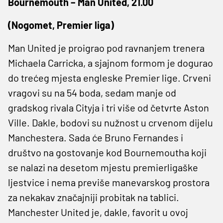
Bournemouth – Man United, 21.00
(Nogomet, Premier liga)
Man United je proigrao pod ravnanjem trenera
Michaela Carricka, a sjajnom formom je dogurao
do trećeg mjesta engleske Premier lige. Crveni
vragovi su na 54 boda, sedam manje od
gradskog rivala Cityja i tri više od četvrte Aston
Ville. Dakle, bodovi su nužnost u crvenom dijelu
Manchestera. Sada će Bruno Fernandes i
društvo na gostovanje kod Bournemoutha koji
se nalazi na desetom mjestu premierligaške
ljestvice i nema previše manevarskog prostora
za nekakav značajniji probitak na tablici.
Manchester United je, dakle, favorit u ovoj