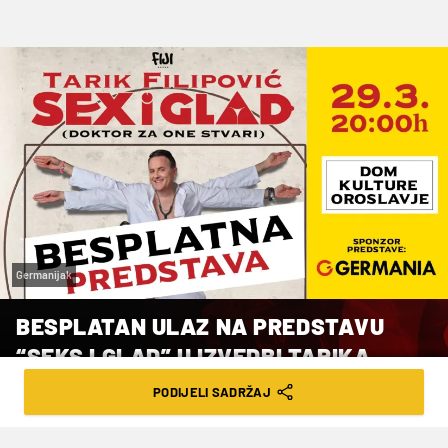
Germanijak
BESPLATAN ULAZ NA PREDSTAVU
“SEKS I GLAD” U IZVEDBI TARIKA
FILIPOVIĆA
PODIJELI SADRŽAJ