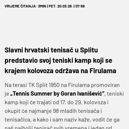
VRIJEME ČITANJA: 3MIN | PET. 20.03.26. | 07:59
Slavni hrvatski tenisač u Splitu
predstavio svoj teniski kamp koji se
krajem kolovoza održava na Firulama
Na terasi TK Split 1950 na Firulama promoviran
je
„Tennis Summer by Goran Ivanišević“
, teniski
kamp koji će trajati od 17. do 29. kolovoza i
okupit će najmanje 98 mladih tenisača i
tenisačica, a kako i sam naziv kaže, vodit će ga
naš najbolji tenisač svih vremena i jedan od