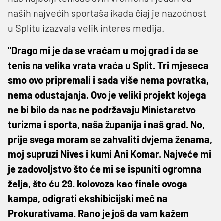
naših najvećih sportaša ikada čiaj je nazočnost
u Splitu izazvala velik interes medija.
"Drago mi je da se vraćam u moj grad i da se
tenis na velika vrata vraća u Split. Tri mjeseca
smo ovo pripremali i sada više nema povratka,
nema odustajanja. Ovo je veliki projekt kojega
ne bi bilo da nas ne podržavaju Ministarstvo
turizma i sporta, naša županija i naš grad. No,
prije svega moram se zahvaliti dvjema ženama,
moj supruzi Nives i kumi Ani Komar. Najveće mi
je zadovoljstvo što će mi se ispuniti ogromna
želja, što ću 29. kolovoza kao finale ovoga
kampa, odigrati ekshibicijski meč na
Prokurativama. Rano je još da vam kažem