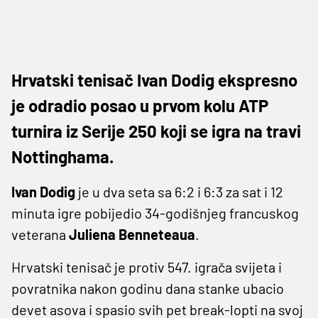
Hrvatski tenisač Ivan Dodig ekspresno
je odradio posao u prvom kolu ATP
turnira iz Serije 250 koji se igra na travi
Nottinghama.
Ivan Dodig
je u dva seta sa 6:2 i 6:3 za sat i 12
minuta igre pobijedio 34-godišnjeg francuskog
veterana
Juliena Benneteaua
.
Hrvatski tenisač je protiv 547. igrača svijeta i
povratnika nakon godinu dana stanke ubacio
devet asova i spasio svih pet break-lopti na svoj