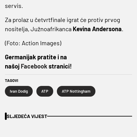
servis.
Za prolaz u četvrtfinale igrat će protiv prvog
nositelja, Južnoafrikanca
Kevina Andersona
.
(Foto: Action Images)
Germanijak pratite i na
našoj
Facebook
stranici!
TAGOVI
Ivan Dodig
ATP
ATP Nottingham
SLJEDEĆA VIJEST