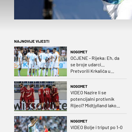
NAJNOVIJE VIJESTI
NOGOMET
OCJENE - Rijeka: Eh, da
se broje udarci...
Pretvorili Krkalića u
junaka, a izlet na uzvrat u
ozbiljan posao!
NOGOMET
VIDEO Nazire li se
potencijalni protivnik
Rijeci? Midtjylland lako
protiv Iraca za slavlje u
prvoj utakmici
NOGOMET
VIDEO Bolje i triput po 1-0