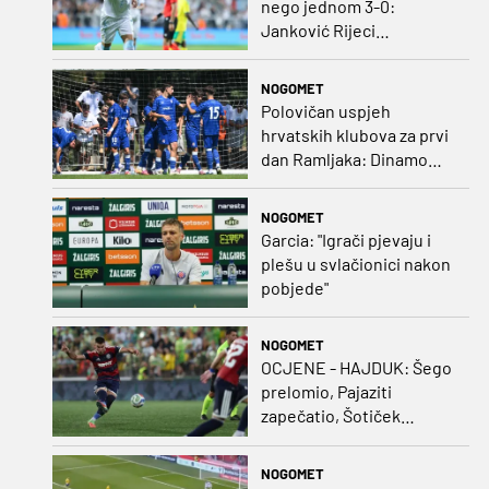
nego jednom 3-0:
Janković Rijeci
projektilom donio slavlje
protiv inferiornijeg
NOGOMET
protivnika
Polovičan uspjeh
hrvatskih klubova za prvi
dan Ramljaka: Dinamo
poražen od Juventusa,
Hajduk bolji od Bologne
NOGOMET
Garcia: "Igrači pjevaju i
plešu u svlačionici nakon
pobjede"
NOGOMET
OCJENE - HAJDUK: Šego
prelomio, Pajaziti
zapečatio, Šotiček
oduševio u predstavi
splitskih 'odlikaša'
NOGOMET