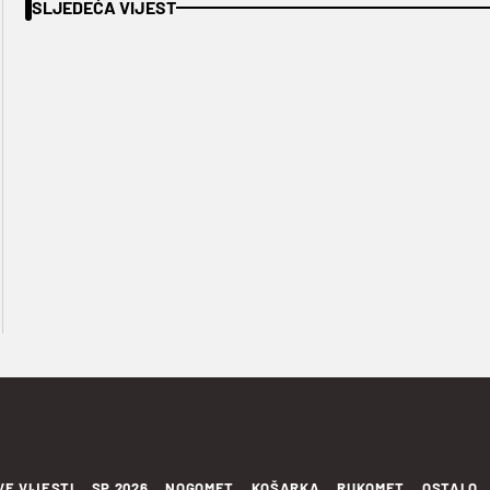
SLJEDEĆA VIJEST
VE VIJESTI
SP 2026
NOGOMET
KOŠARKA
RUKOMET
OSTALO