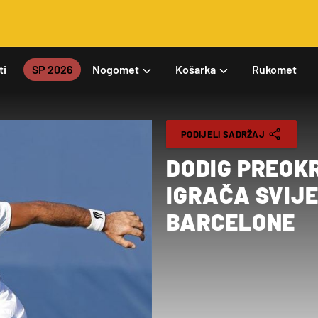
ti
SP 2026
Nogomet
Košarka
Rukomet
PODIJELI SADRŽAJ
DODIG PREOK
IGRAČA SVIJ
BARCELONE