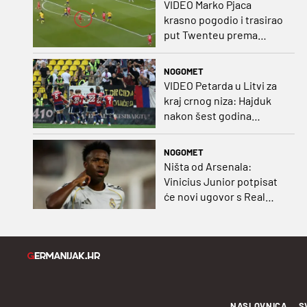
VIDEO Marko Pjaca
krasno pogodio i trasirao
put Twenteu prema
važnoj pobjedi
NOGOMET
VIDEO Petarda u Litvi za
kraj crnog niza: Hajduk
nakon šest godina
pobijedio na europskom
gostovanju
NOGOMET
Ništa od Arsenala:
Vinicius Junior potpisat
će novi ugovor s Real
Madridom
NASLOVNICA
S